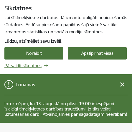
Pāriet uz lapas saturu
Sīkdatnes
Spied
lai meklētu
Enter
Lai šī tīmekļvietne darbotos, tā izmanto obligāti nepieciešamās
sīkdatnes. Ar Jūsu piekrišanu papildus šajā vietnē var tikt
izmantotas statistikas un sociālo mediju sīkdatnes.
Lūdzu, atzīmējiet savu izvēli:
Noraidīt
Apstiprināt visas
Pārvaldīt sīkdatnes
Izmaiņas
Informējam, ka 13. augustā no plkst. 19.00 ir iespējami
īslaicīgi tīmekļvietnes darbības traucējumi, jo tiks veikti
uzturēšanas darbi. Atvainojamies par sagādātajām neērtībām!
Jekabpils novada pašvaldība