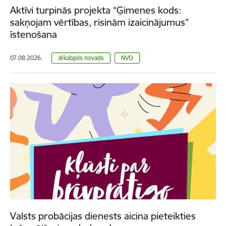
Aktīvi turpinās projekta “Ģimenes kods:
sakņojam vērtības, risinām izaicinājumus”
īstenošana
07.08.2026.
Jēkabpils novads
NVO
Valsts probācijas dienests aicina pieteikties