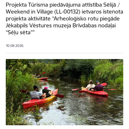
Projekta Tūrisma piedāvājuma attīstība Sēlijā /
Weekend in Village (LL-00132) ietvaros īstenota
projekta aktivitāte “Arheoloģisko rotu piegāde
Jēkabpils Vēstures muzeja Brīvdabas nodaļai
“Sēļu sēta””
10.08.2026.