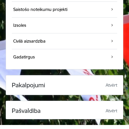
Saistošo noteikumu projekti
Izsoles
Civilā aizsardzība
Gadatirgus
Pakalpojumi
Atvērt
Pašvaldība
Atvērt