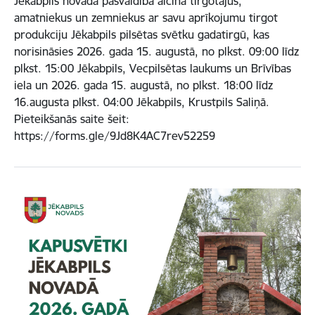
Jēkabpils novada pašvaldība aicina tirgotājus,
amatniekus un zemniekus ar savu aprīkojumu tirgot
produkciju Jēkabpils pilsētas svētku gadatirgū, kas
norisināsies 2026. gada 15. augustā, no plkst. 09:00 līdz
plkst. 15:00 Jēkabpils, Vecpilsētas laukums un Brīvības
iela un 2026. gada 15. augustā, no plkst. 18:00 līdz
16.augusta plkst. 04:00 Jēkabpils, Krustpils Saliņā.
Pieteikšanās saite šeit:
https://forms.gle/9Jd8K4AC7rev52259