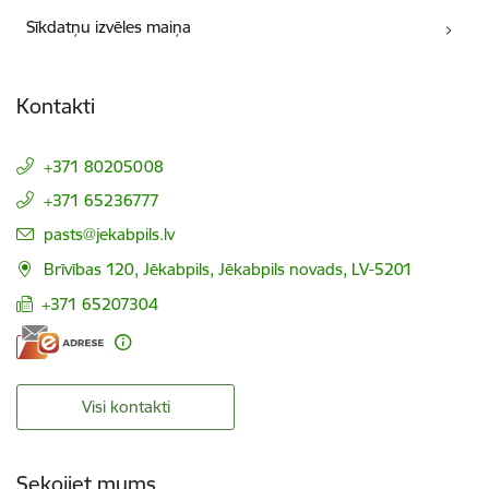
Sīkdatņu izvēles maiņa
Kontakti
+371 80205008
+371 65236777
E-pasts:
pasts@jekabpils.lv
Brīvības 120, Jēkabpils, Jēkabpils novads, LV-5201
+371 65207304
Visi kontakti
Sekojiet mums