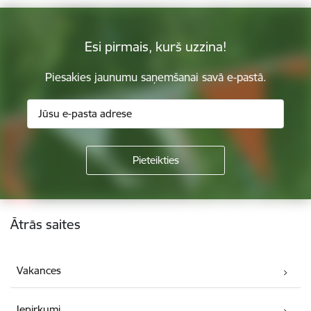
Esi pirmais, kurš uzzina!
Piesakies jaunumu saņemšanai savā e-pastā.
Kājene
Ātrās saites
Vakances
Iepirkumi