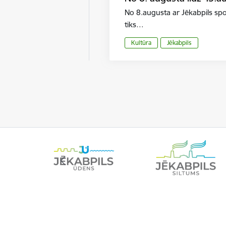
No 8.augusta ar Jēkabpils sp
tiks…
Kultūra
Jēkabpils