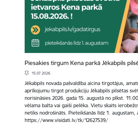
Piesakies tirgum Kena parkā Jēkabpils pils
15.07.2026.
Jēkabpils novada pašvaldība aicina tirgotājus, ama
aprīkojumu tirgot produkciju Jēkabpils pilsētas svē
norisināsies 2026. gada 15. augustā no plkst. 11.00 
vēlama balta vai gaiši pelēka. Vietu skaits ierobež
netiks nodrošināts. Pieteikšanās līdz 1. augustam, 
https://www.visidati.lv/tk/12627539/