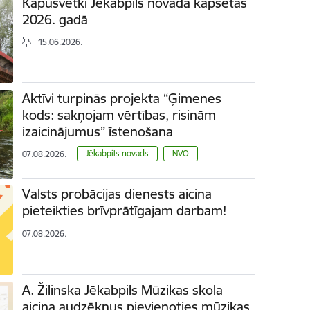
Kapusvētki Jēkabpils novada kapsētās
2026. gadā
15.06.2026.
Aktīvi turpinās projekta “Ģimenes
kods: sakņojam vērtības, risinām
izaicinājumus” īstenošana
Jēkabpils novads
NVO
07.08.2026.
Valsts probācijas dienests aicina
pieteikties brīvprātīgajam darbam!
07.08.2026.
A. Žilinska Jēkabpils Mūzikas skola
aicina audzēkņus pievienoties mūzikas