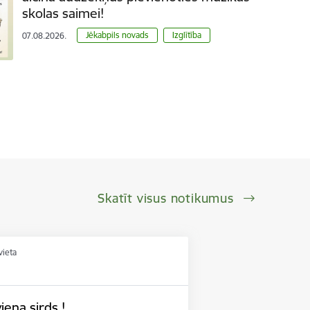
skolas saimei!
Jēkabpils novads
Izglītība
07.08.2026.
Skatīt visus notikumus
vieta
iena sirds !