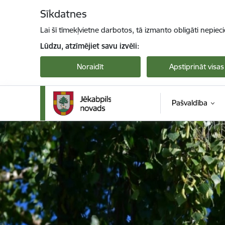
Pāriet uz lapas saturu
Sīkdatnes
Lai šī tīmekļvietne darbotos, tā izmanto obligāti nepiec
Lūdzu, atzīmējiet savu izvēli:
Noraidīt
Apstiprināt visas
Pašvaldība
Jekabpils novada pašvaldība