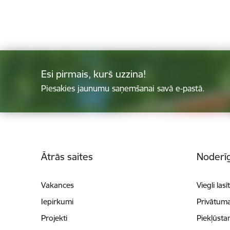
Esi pirmais, kurš uzzina!
Piesakies jaunumu saņemšanai savā e-pastā.
Kājene
Ātrās saites
Noderīg
Vakances
Viegli lasī
Iepirkumi
Privātuma
Projekti
Piekļūsta