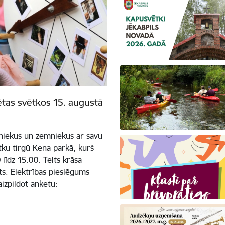
ētas svētkos 15. augustā
tniekus un zemniekus ar savu
tku tirgū Kena parkā, kurš
līdz 15.00. Telts krāsa
ots. Elektrības pieslēgums
aizpildot anketu: