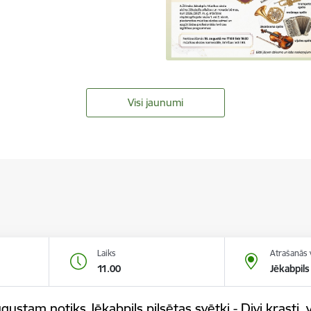
Visi jaunumi
Laiks
Atrašanās 
11.00
Jēkabpils
gustam notiks Jēkabpils pilsētas svētki - Divi krasti, v