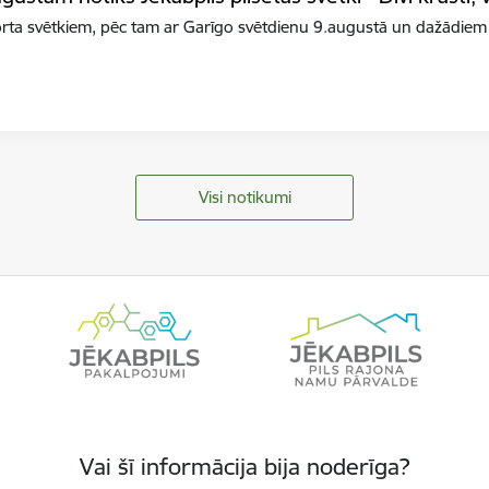
orta svētkiem, pēc tam ar Garīgo svētdienu 9.augustā un dažādiem
Visi notikumi
Vai šī informācija bija noderīga?