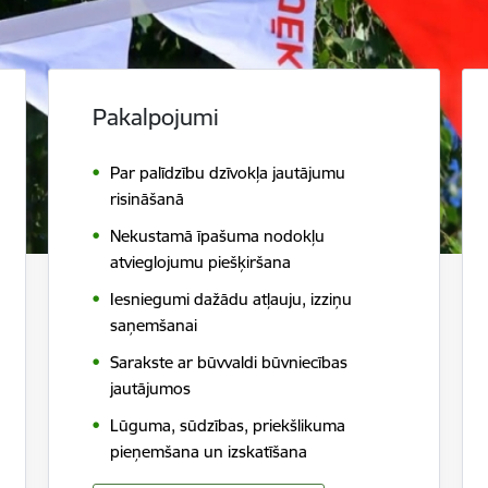
Pakalpojumi
Par palīdzību dzīvokļa jautājumu
risināšanā
Nekustamā īpašuma nodokļu
atvieglojumu piešķiršana
Iesniegumi dažādu atļauju, izziņu
saņemšanai
Sarakste ar būvvaldi būvniecības
jautājumos
Lūguma, sūdzības, priekšlikuma
pieņemšana un izskatīšana