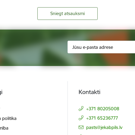
Sniegt atsauksmi
i
Kontakti
t
+371 80205008
+371 65236777
 politika
E-pasts:
pasts@jekabpils.lv
mība