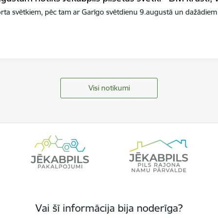
orta svētkiem, pēc tam ar Garīgo svētdienu 9.augustā un dažādiem
Visi notikumi
Vai šī informācija bija noderīga?