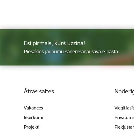
Esi pirmais, kurš uzzina!
Piesakies jaunumu saņemšanai savā e-pastā.
Kājene
Ātrās saites
Noderīg
Vakances
Viegli lasī
Iepirkumi
Privātuma
Projekti
Piekļūsta