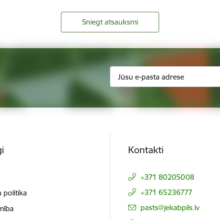
Sniegt atsauksmi
i
Kontakti
t
+371 80205008
+371 65236777
 politika
E-pasts:
pasts@jekabpils.lv
mība