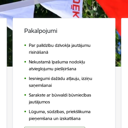
Pakalpojumi
Par palīdzību dzīvokļa jautājumu
risināšanā
Nekustamā īpašuma nodokļu
atvieglojumu piešķiršana
Iesniegumi dažādu atļauju, izziņu
saņemšanai
Sarakste ar būvvaldi būvniecības
jautājumos
Lūguma, sūdzības, priekšlikuma
pieņemšana un izskatīšana