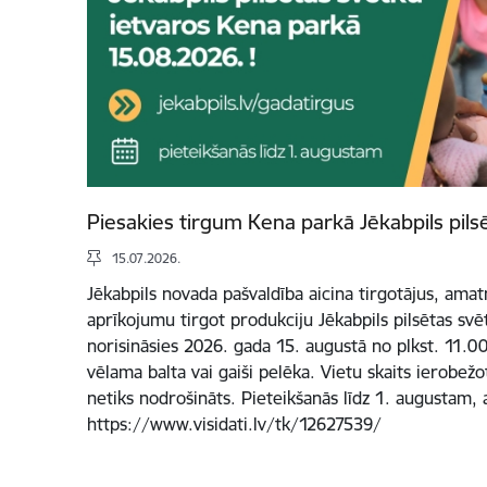
Piesakies tirgum Kena parkā Jēkabpils pils
15.07.2026.
Jēkabpils novada pašvaldība aicina tirgotājus, ama
aprīkojumu tirgot produkciju Jēkabpils pilsētas svē
norisināsies 2026. gada 15. augustā no plkst. 11.00 
vēlama balta vai gaiši pelēka. Vietu skaits ierobež
netiks nodrošināts. Pieteikšanās līdz 1. augustam, 
https://www.visidati.lv/tk/12627539/