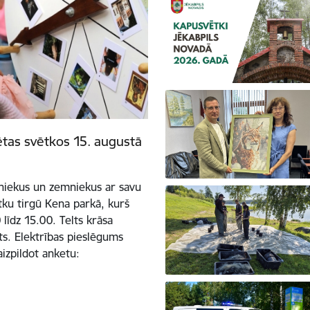
ētas svētkos 15. augustā
tniekus un zemniekus ar savu
tku tirgū Kena parkā, kurš
līdz 15.00. Telts krāsa
ots. Elektrības pieslēgums
aizpildot anketu: