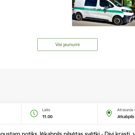
Visi jaunumi
Laiks
Atrašanās 
11.00
Jēkabpils
gustam notiks Jēkabpils pilsētas svētki - Divi krasti, v