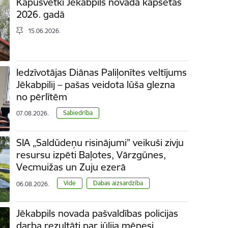
Kapusvētki Jēkabpils novada kapsētās
2026. gadā
15.06.2026.
Iedzīvotājas Diānas Paliļonītes veltījums
Jēkabpilij – pašas veidota lūša glezna
no pērlītēm
Sabiedrība
07.08.2026.
SIA „Saldūdeņu risinājumi” veikuši zivju
resursu izpēti Baļotes, Vārzgūnes,
Vecmuižas un Zuju ezerā
Vide
Dabas aizsardzība
06.08.2026.
Jēkabpils novada pašvaldības policijas
darba rezultāti par jūlija mēnesi