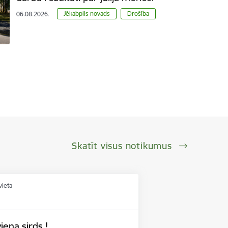
Jēkabpils novads
Drošība
06.08.2026.
Skatīt visus notikumus
vieta
iena sirds !