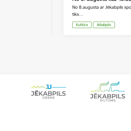
No 8.augusta ar Jēkabpils sp
tiks…
Kultūra
Jēkabpils