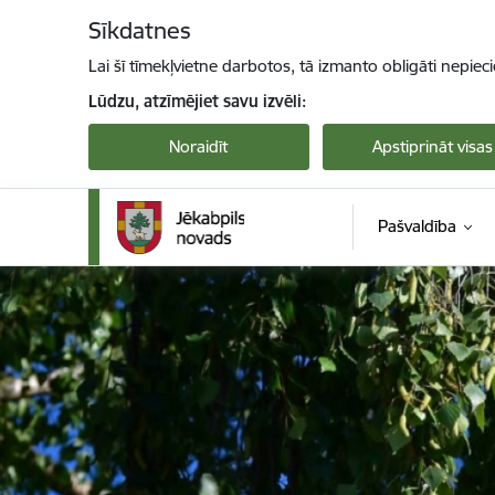
Pāriet uz lapas saturu
Sīkdatnes
Lai šī tīmekļvietne darbotos, tā izmanto obligāti nepiec
Lūdzu, atzīmējiet savu izvēli:
Noraidīt
Apstiprināt visas
Pašvaldība
Jekabpils novada pašvaldība