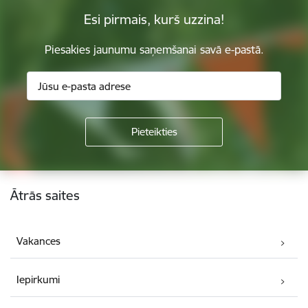
Esi pirmais, kurš uzzina!
Piesakies jaunumu saņemšanai savā e-pastā.
Kājene
Ātrās saites
Vakances
Iepirkumi