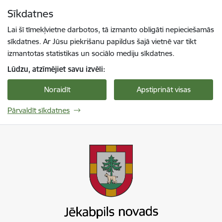
Pāriet uz lapas saturu
Sīkdatnes
Spied
lai meklētu
Enter
Lai šī tīmekļvietne darbotos, tā izmanto obligāti nepieciešamās
sīkdatnes. Ar Jūsu piekrišanu papildus šajā vietnē var tikt
izmantotas statistikas un sociālo mediju sīkdatnes.
Lūdzu, atzīmējiet savu izvēli:
Noraidīt
Apstiprināt visas
Pārvaldīt sīkdatnes
Jekabpils novada pašvaldība