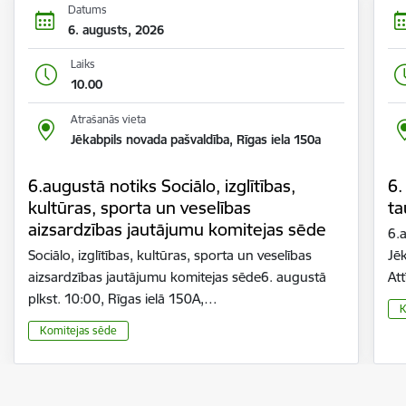
Datums
6. augusts, 2026
Laiks
10.00
Atrašanās vieta
Jēkabpils novada pašvaldība, Rīgas iela 150a
6.augustā notiks Sociālo, izglītības,
6.
kultūras, sporta un veselības
ta
aizsardzības jautājumu komitejas sēde
6.a
Sociālo, izglītības, kultūras, sporta un veselības
Jē
aizsardzības jautājumu komitejas sēde6. augustā
At
plkst. 10:00, Rīgas ielā 150A,…
K
Komitejas sēde