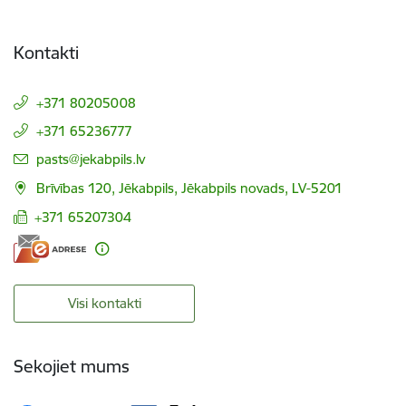
Kontakti
+371 80205008
+371 65236777
E-pasts:
pasts@jekabpils.lv
Brīvības 120, Jēkabpils, Jēkabpils novads, LV-5201
+371 65207304
Visi kontakti
Sekojiet mums