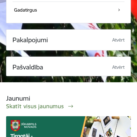
Gadatirgus
Pakalpojumi
Atvērt
Pašvaldība
Atvērt
Jaunumi
Skatīt visus jaunumus