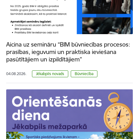
Aicina uz semināru “BIM būvniecības procesos:
prasības, ieguvumi un praktiska ieviešana
pasūtītājiem un izpildītājiem”
04.08.2026.
Jēkabpils novads
Būvniecība