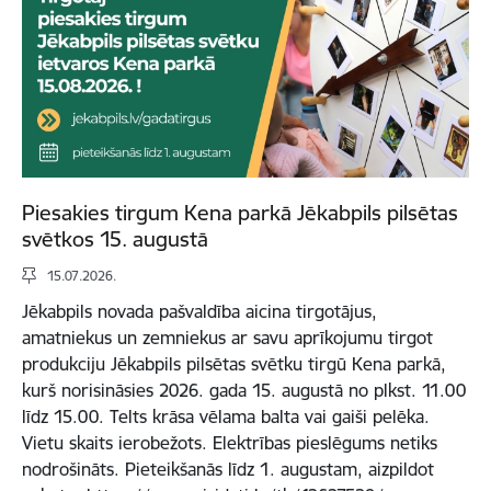
Piesakies tirgum Kena parkā Jēkabpils pilsētas
svētkos 15. augustā
15.07.2026.
Jēkabpils novada pašvaldība aicina tirgotājus,
amatniekus un zemniekus ar savu aprīkojumu tirgot
produkciju Jēkabpils pilsētas svētku tirgū Kena parkā,
kurš norisināsies 2026. gada 15. augustā no plkst. 11.00
līdz 15.00. Telts krāsa vēlama balta vai gaiši pelēka.
Vietu skaits ierobežots. Elektrības pieslēgums netiks
nodrošināts. Pieteikšanās līdz 1. augustam, aizpildot