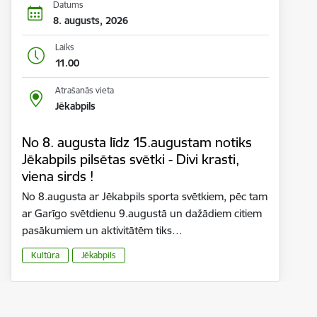
Datums
8. augusts, 2026
Laiks
11.00
Atrašanās vieta
Jēkabpils
No 8. augusta līdz 15.augustam notiks
Jēkabpils pilsētas svētki - Divi krasti,
viena sirds !
No 8.augusta ar Jēkabpils sporta svētkiem, pēc tam
ar Garīgo svētdienu 9.augustā un dažādiem citiem
pasākumiem un aktivitātēm tiks…
Kultūra
Jēkabpils