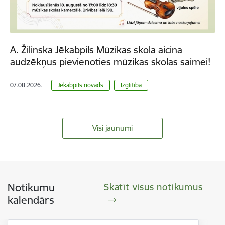
A. Žilinska Jēkabpils Mūzikas skola aicina
audzēkņus pievienoties mūzikas skolas saimei!
07.08.2026.
Jēkabpils novads
Izglītība
Visi jaunumi
Notikumu
Skatīt visus notikumus
kalendārs