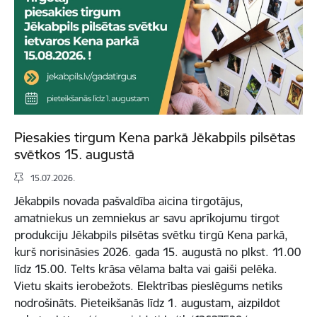
Piesakies tirgum Kena parkā Jēkabpils pilsētas
svētkos 15. augustā
15.07.2026.
Jēkabpils novada pašvaldība aicina tirgotājus,
amatniekus un zemniekus ar savu aprīkojumu tirgot
produkciju Jēkabpils pilsētas svētku tirgū Kena parkā,
kurš norisināsies 2026. gada 15. augustā no plkst. 11.00
līdz 15.00. Telts krāsa vēlama balta vai gaiši pelēka.
Vietu skaits ierobežots. Elektrības pieslēgums netiks
nodrošināts. Pieteikšanās līdz 1. augustam, aizpildot