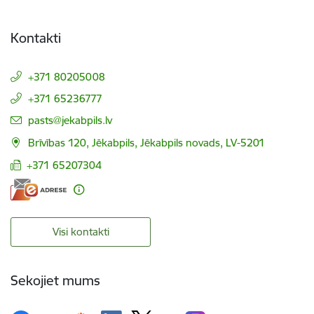
Kontakti
+371 80205008
+371 65236777
E-pasts:
pasts@jekabpils.lv
Brīvības 120, Jēkabpils, Jēkabpils novads, LV-5201
+371 65207304
Visi kontakti
Sekojiet mums