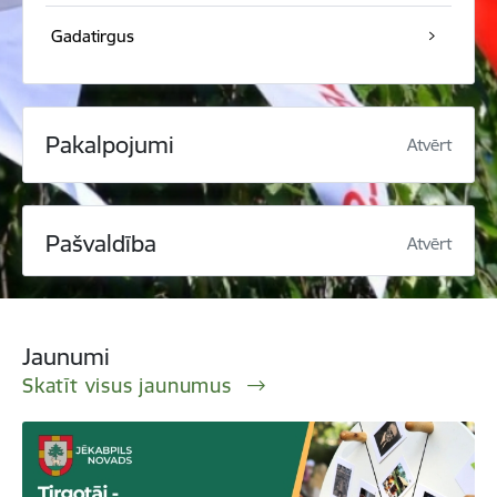
Gadatirgus
Pakalpojumi
Atvērt
Pašvaldība
Atvērt
Jaunumi
Skatīt visus jaunumus