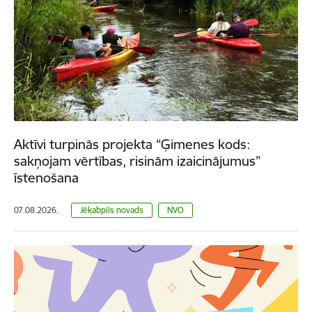
Aktīvi turpinās projekta “Ģimenes kods:
sakņojam vērtības, risinām izaicinājumus”
īstenošana
07.08.2026.
Jēkabpils novads
NVO