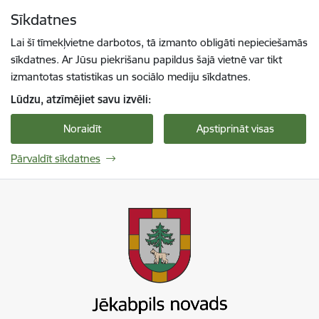
Pāriet uz lapas saturu
Sīkdatnes
Spied
lai meklētu
Enter
Lai šī tīmekļvietne darbotos, tā izmanto obligāti nepieciešamās
sīkdatnes. Ar Jūsu piekrišanu papildus šajā vietnē var tikt
izmantotas statistikas un sociālo mediju sīkdatnes.
Lūdzu, atzīmējiet savu izvēli:
Noraidīt
Apstiprināt visas
Pārvaldīt sīkdatnes
Jekabpils novada pašvaldība