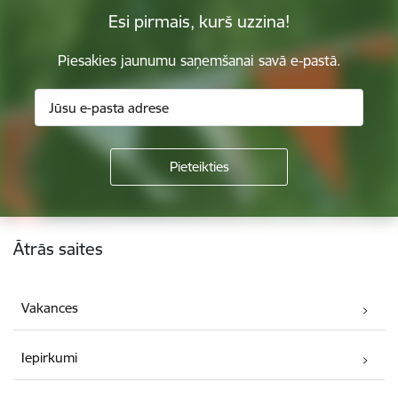
Esi pirmais, kurš uzzina!
Piesakies jaunumu saņemšanai savā e-pastā.
Kājene
Ātrās saites
Vakances
Iepirkumi