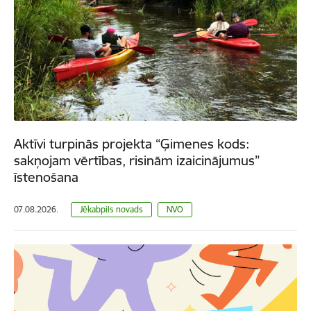
Aktīvi turpinās projekta “Ģimenes kods:
sakņojam vērtības, risinām izaicinājumus”
īstenošana
07.08.2026.
Jēkabpils novads
NVO