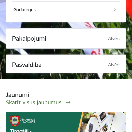
Gadatirgus
Pakalpojumi
Atvērt
Pašvaldība
Atvērt
Jaunumi
Skatīt visus jaunumus