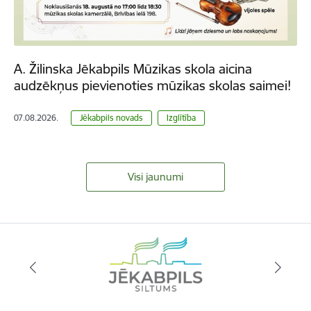
A. Žilinska Jēkabpils Mūzikas skola aicina
audzēkņus pievienoties mūzikas skolas saimei!
07.08.2026.
Jēkabpils novads
Izglītība
Visi jaunumi