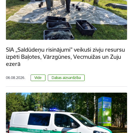
SIA „Saldūdeņu risinājumi” veikuši zivju resursu
izpēti Baļotes, Vārzgūnes, Vecmuižas un Zuju
ezerā
06.08.2026.
Vide
Dabas aizsardzība