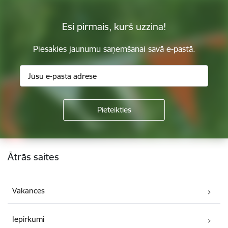
Esi pirmais, kurš uzzina!
Piesakies jaunumu saņemšanai savā e-pastā.
Kājene
Ātrās saites
Vakances
Iepirkumi