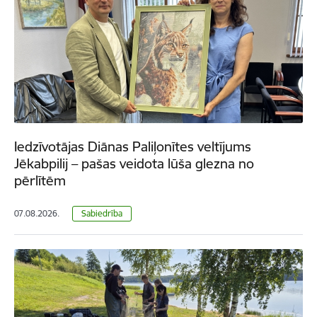
Iedzīvotājas Diānas Paliļonītes veltījums
Jēkabpilij – pašas veidota lūša glezna no
pērlītēm
07.08.2026.
Sabiedrība