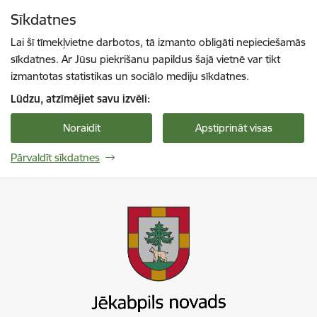
Pāriet uz lapas saturu
Sīkdatnes
Spied
lai meklētu
Enter
Lai šī tīmekļvietne darbotos, tā izmanto obligāti nepieciešamās
sīkdatnes. Ar Jūsu piekrišanu papildus šajā vietnē var tikt
izmantotas statistikas un sociālo mediju sīkdatnes.
Lūdzu, atzīmējiet savu izvēli:
Noraidīt
Apstiprināt visas
Pārvaldīt sīkdatnes
Jekabpils novada pašvaldība