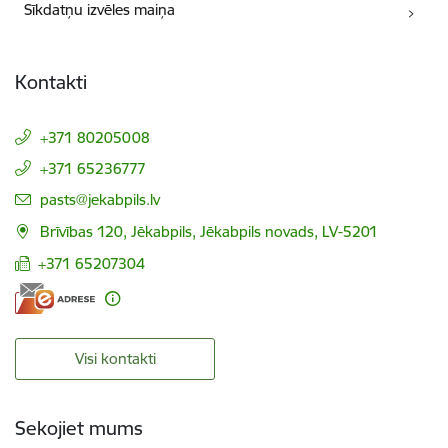
Sīkdatņu izvēles maiņa
Kontakti
+371 80205008
+371 65236777
E-pasts:
pasts@jekabpils.lv
Brīvības 120, Jēkabpils, Jēkabpils novads, LV-5201
+371 65207304
Visi kontakti
Sekojiet mums