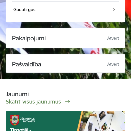
Gadatirgus
Pakalpojumi
Atvērt
Pašvaldība
Atvērt
Jaunumi
Skatīt visus jaunumus