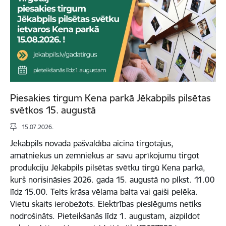
Piesakies tirgum Kena parkā Jēkabpils pilsētas
svētkos 15. augustā
15.07.2026.
Jēkabpils novada pašvaldība aicina tirgotājus,
amatniekus un zemniekus ar savu aprīkojumu tirgot
produkciju Jēkabpils pilsētas svētku tirgū Kena parkā,
kurš norisināsies 2026. gada 15. augustā no plkst. 11.00
līdz 15.00. Telts krāsa vēlama balta vai gaiši pelēka.
Vietu skaits ierobežots. Elektrības pieslēgums netiks
nodrošināts. Pieteikšanās līdz 1. augustam, aizpildot