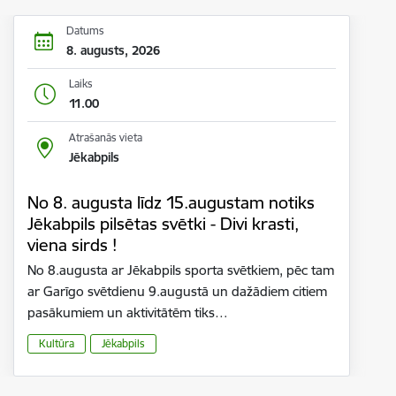
Datums
8. augusts, 2026
Laiks
11.00
Atrašanās vieta
Jēkabpils
No 8. augusta līdz 15.augustam notiks
Jēkabpils pilsētas svētki - Divi krasti,
viena sirds !
No 8.augusta ar Jēkabpils sporta svētkiem, pēc tam
ar Garīgo svētdienu 9.augustā un dažādiem citiem
pasākumiem un aktivitātēm tiks…
Kultūra
Jēkabpils