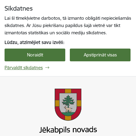
Pāriet uz lapas saturu
Sīkdatnes
Spied
lai meklētu
Enter
Lai šī tīmekļvietne darbotos, tā izmanto obligāti nepieciešamās
sīkdatnes. Ar Jūsu piekrišanu papildus šajā vietnē var tikt
izmantotas statistikas un sociālo mediju sīkdatnes.
Lūdzu, atzīmējiet savu izvēli:
Noraidīt
Apstiprināt visas
Pārvaldīt sīkdatnes
Jekabpils novada pašvaldība