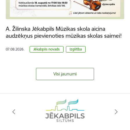
A. Žilinska Jēkabpils Mūzikas skola aicina
audzēkņus pievienoties mūzikas skolas saimei!
07.08.2026.
Jēkabpils novads
Izglītība
Visi jaunumi