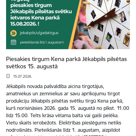
Piesakies tirgum Kena parkā Jēkabpils pilsētas
svētkos 15. augustā
15.07.2026.
Jēkabpils novada pašvaldība aicina tirgotājus,
amatniekus un zemniekus ar savu aprīkojumu tirgot
produkciju Jēkabpils pilsētas svētku tirgū Kena parkā,
kurš norisināsies 2026. gada 15. augustā no plkst. 11.00
līdz 15.00. Telts krāsa vēlama balta vai gaiši pelēka.
Vietu skaits ierobežots. Elektrības pieslēgums netiks
nodrošināts. Pieteikšanās līdz 1. augustam, aizpildot