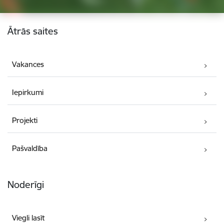
Kājene
Ātrās saites
Vakances
Iepirkumi
Projekti
Pašvaldība
Noderīgi
Viegli lasīt