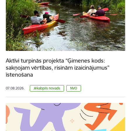
Aktīvi turpinās projekta “Ģimenes kods:
sakņojam vērtības, risinām izaicinājumus”
īstenošana
07.08.2026.
Jēkabpils novads
NVO