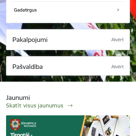
Gadatirgus
Pakalpojumi
Atvērt
Pašvaldība
Atvērt
Jaunumi
Skatīt visus jaunumus