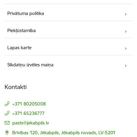
Privātuma politika
Piekļūstamība
Lapas karte
Sīkdatņu izvēles maiņa
Kontakti
+371 80205008
+371 65236777
E-pasts:
pasts@jekabpils.lv
Brīvības 120, Jēkabpils, Jēkabpils novads, LV-5201