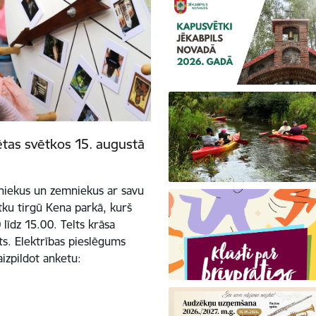
ētas svētkos 15. augustā
tniekus un zemniekus ar savu
tku tirgū Kena parkā, kurš
līdz 15.00. Telts krāsa
ots. Elektrības pieslēgums
aizpildot anketu: