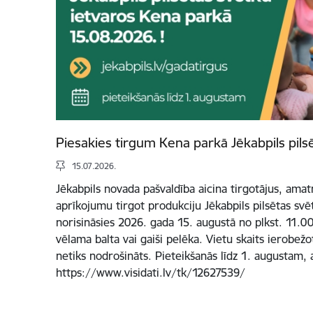
Piesakies tirgum Kena parkā Jēkabpils pils
15.07.2026.
Jēkabpils novada pašvaldība aicina tirgotājus, ama
aprīkojumu tirgot produkciju Jēkabpils pilsētas svē
norisināsies 2026. gada 15. augustā no plkst. 11.00 
vēlama balta vai gaiši pelēka. Vietu skaits ierobež
netiks nodrošināts. Pieteikšanās līdz 1. augustam, 
https://www.visidati.lv/tk/12627539/