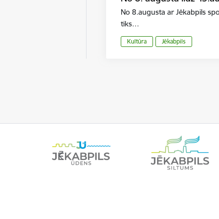
No 8.augusta ar Jēkabpils sp
tiks…
Kultūra
Jēkabpils