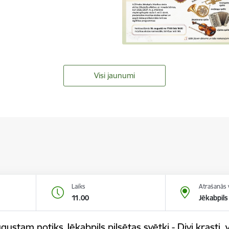
Visi jaunumi
Laiks
Atrašanās 
11.00
Jēkabpils
gustam notiks Jēkabpils pilsētas svētki - Divi krasti, v