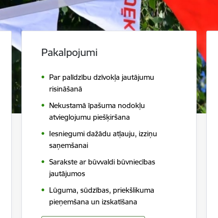
Pakalpojumi
Par palīdzību dzīvokļa jautājumu
risināšanā
Nekustamā īpašuma nodokļu
atvieglojumu piešķiršana
Iesniegumi dažādu atļauju, izziņu
saņemšanai
Sarakste ar būvvaldi būvniecības
jautājumos
Lūguma, sūdzības, priekšlikuma
pieņemšana un izskatīšana