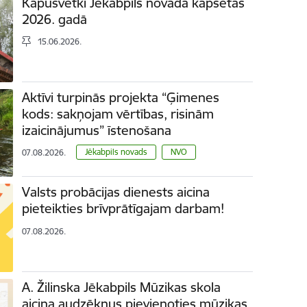
Kapusvētki Jēkabpils novada kapsētās
2026. gadā
15.06.2026.
Aktīvi turpinās projekta “Ģimenes
kods: sakņojam vērtības, risinām
izaicinājumus” īstenošana
Jēkabpils novads
NVO
07.08.2026.
Valsts probācijas dienests aicina
pieteikties brīvprātīgajam darbam!
07.08.2026.
A. Žilinska Jēkabpils Mūzikas skola
aicina audzēkņus pievienoties mūzikas