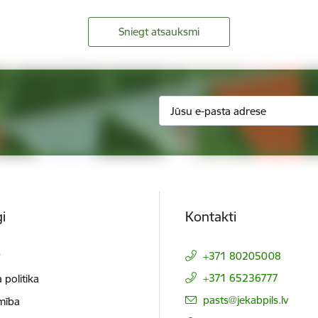
Sniegt atsauksmi
i
Kontakti
t
+371 80205008
+371 65236777
 politika
E-pasts:
pasts@jekabpils.lv
mība