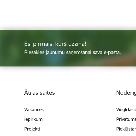
Esi pirmais, kurš uzzina!
Piesakies jaunumu saņemšanai savā e-pastā.
Kājene
Ātrās saites
Noderīg
Vakances
Viegli lasī
Iepirkumi
Privātuma
Projekti
Piekļūsta