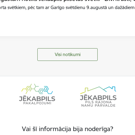
orta svētkiem, pēc tam ar Garīgo svētdienu 9.augustā un dažādiem
Visi notikumi
Vai šī informācija bija noderīga?