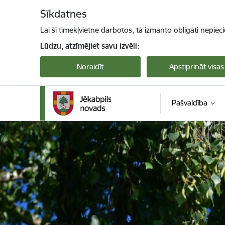
Pāriet uz lapas saturu
Sīkdatnes
Lai šī tīmekļvietne darbotos, tā izmanto obligāti nepiec
Lūdzu, atzīmējiet savu izvēli:
Noraidīt
Apstiprināt visas
Pašvaldība
Jekabpils novada pašvaldība