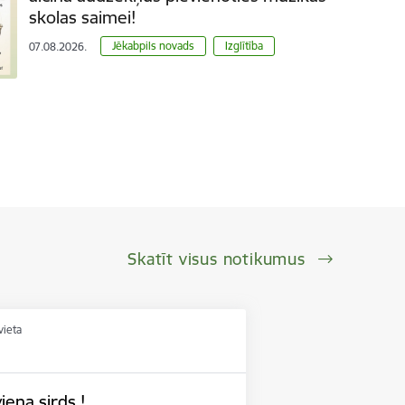
skolas saimei!
Jēkabpils novads
Izglītība
07.08.2026.
Skatīt visus notikumus
vieta
iena sirds !