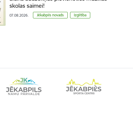
skolas saimei!
Jēkabpils novads
Izglītība
07.08.2026.