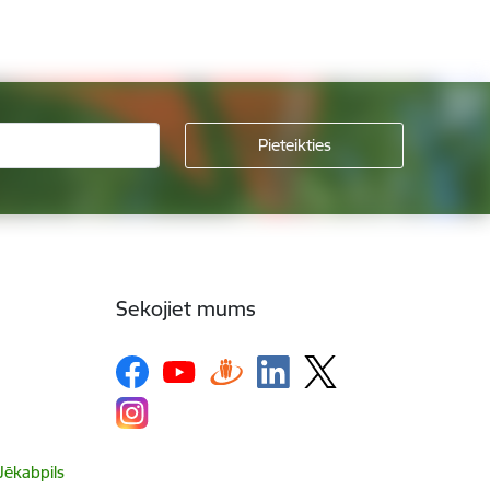
Sekojiet mums
 Jēkabpils