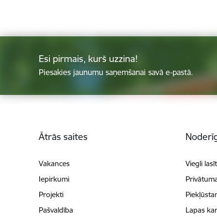
Esi pirmais, kurš uzzina!
Piesakies jaunumu saņemšanai savā e-pastā.
Kājene
Ātrās saites
Noderīg
Vakances
Viegli lasī
Iepirkumi
Privātuma
Projekti
Piekļūsta
Pašvaldība
Lapas kar