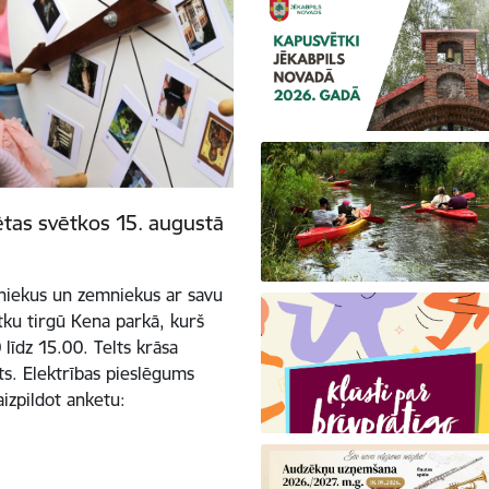
ētas svētkos 15. augustā
tniekus un zemniekus ar savu
tku tirgū Kena parkā, kurš
līdz 15.00. Telts krāsa
ots. Elektrības pieslēgums
aizpildot anketu: