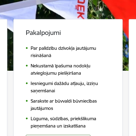
Pakalpojumi
Par palīdzību dzīvokļa jautājumu
risināšanā
Nekustamā īpašuma nodokļu
atvieglojumu piešķiršana
Iesniegumi dažādu atļauju, izziņu
saņemšanai
Sarakste ar būvvaldi būvniecības
jautājumos
Lūguma, sūdzības, priekšlikuma
pieņemšana un izskatīšana