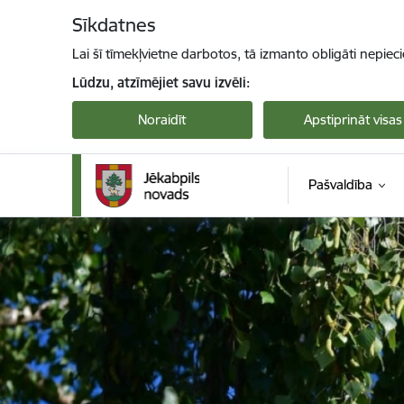
Pāriet uz lapas saturu
Sīkdatnes
Lai šī tīmekļvietne darbotos, tā izmanto obligāti nepiec
Lūdzu, atzīmējiet savu izvēli:
Noraidīt
Apstiprināt visas
Pašvaldība
Jekabpils novada pašvaldība