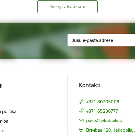
Sniegt atsauksmi
i
Kontakti
t
+371 80205008
+371 65236777
 politika
E-pasts:
pasts@jekabpils.lv
mība
Brīvības 120, Jēkabpils,
te