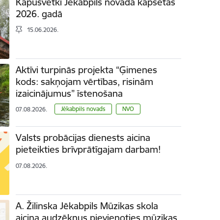
Kapusvētki Jēkabpils novada kapsētās
2026. gadā
15.06.2026.
Aktīvi turpinās projekta “Ģimenes
kods: sakņojam vērtības, risinām
izaicinājumus” īstenošana
Jēkabpils novads
NVO
07.08.2026.
Valsts probācijas dienests aicina
pieteikties brīvprātīgajam darbam!
07.08.2026.
A. Žilinska Jēkabpils Mūzikas skola
aicina audzēkņus pievienoties mūzikas