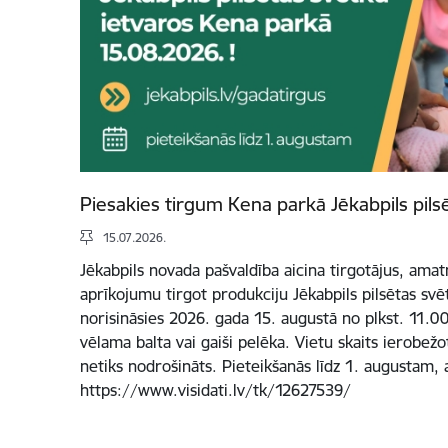
Piesakies tirgum Kena parkā Jēkabpils pils
15.07.2026.
Jēkabpils novada pašvaldība aicina tirgotājus, ama
aprīkojumu tirgot produkciju Jēkabpils pilsētas svē
norisināsies 2026. gada 15. augustā no plkst. 11.00 
vēlama balta vai gaiši pelēka. Vietu skaits ierobež
netiks nodrošināts. Pieteikšanās līdz 1. augustam, 
https://www.visidati.lv/tk/12627539/