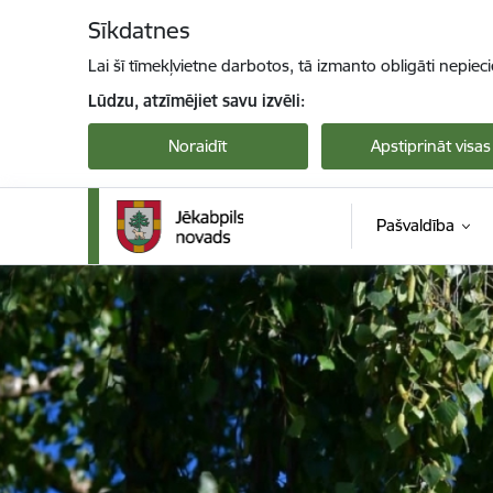
Pāriet uz lapas saturu
Sīkdatnes
Lai šī tīmekļvietne darbotos, tā izmanto obligāti nepiec
Lūdzu, atzīmējiet savu izvēli:
Noraidīt
Apstiprināt visas
Pašvaldība
Jekabpils novada pašvaldība