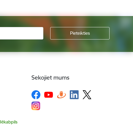
Sekojiet mums
 Jēkabpils