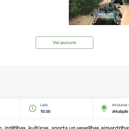
Visi jaunumi
Laiks
Atrašanās 
10.00
Jēkabpils
o, izglītības, kultūras, sporta un veselības aizsardzī