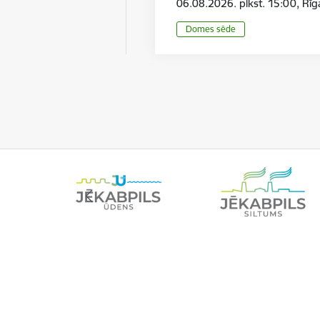
06.08.2026. plkst. 15:00, Rī
Domes sēde