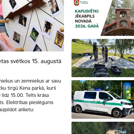
ētas svētkos 15. augustā
tniekus un zemniekus ar savu
tku tirgū Kena parkā, kurš
līdz 15.00. Telts krāsa
ots. Elektrības pieslēgums
aizpildot anketu: