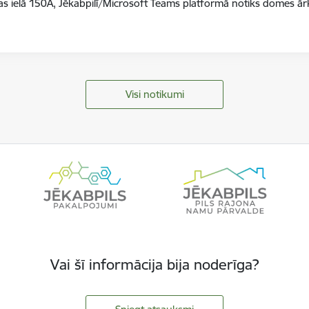
gas ielā 150A, Jēkabpilī/Microsoft Teams platformā notiks domes 
Visi notikumi
Vai šī informācija bija noderīga?