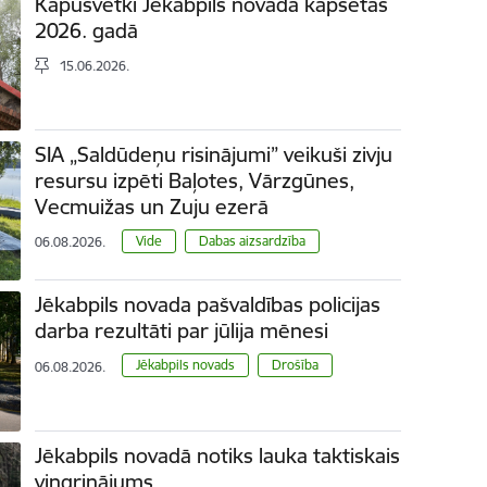
Kapusvētki Jēkabpils novada kapsētās
2026. gadā
15.06.2026.
SIA „Saldūdeņu risinājumi” veikuši zivju
resursu izpēti Baļotes, Vārzgūnes,
Vecmuižas un Zuju ezerā
Vide
Dabas aizsardzība
06.08.2026.
Jēkabpils novada pašvaldības policijas
darba rezultāti par jūlija mēnesi
Jēkabpils novads
Drošība
06.08.2026.
Jēkabpils novadā notiks lauka taktiskais
vingrinājums