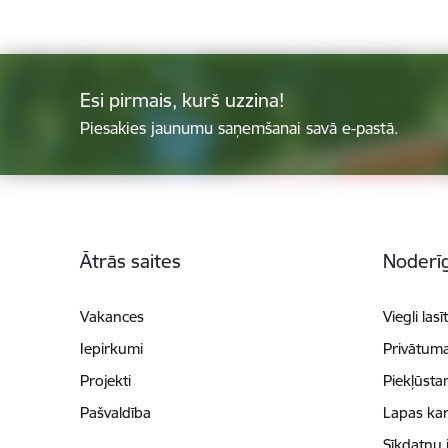
Esi pirmais, kurš uzzina!
Piesakies jaunumu saņemšanai savā e-pastā.
Kājene
Ātrās saites
Noderīg
Vakances
Viegli lasī
Iepirkumi
Privātuma
Projekti
Piekļūsta
Pašvaldība
Lapas kar
Sīkdatņu 