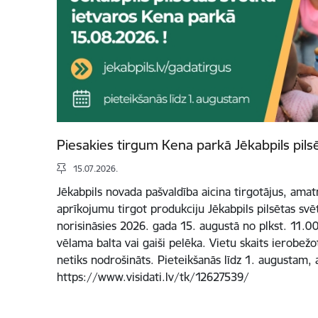
Piesakies tirgum Kena parkā Jēkabpils pils
15.07.2026.
Jēkabpils novada pašvaldība aicina tirgotājus, ama
aprīkojumu tirgot produkciju Jēkabpils pilsētas svē
norisināsies 2026. gada 15. augustā no plkst. 11.00 
vēlama balta vai gaiši pelēka. Vietu skaits ierobež
netiks nodrošināts. Pieteikšanās līdz 1. augustam, 
https://www.visidati.lv/tk/12627539/