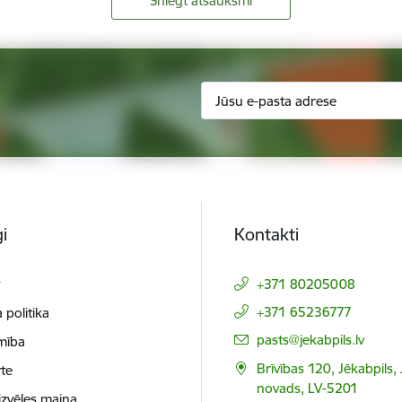
Sniegt atsauksmi
i
Kontakti
t
+371 80205008
+371 65236777
 politika
E-pasts:
pasts@jekabpils.lv
mība
Brīvības 120, Jēkabpils,
te
novads, LV-5201
izvēles maiņa