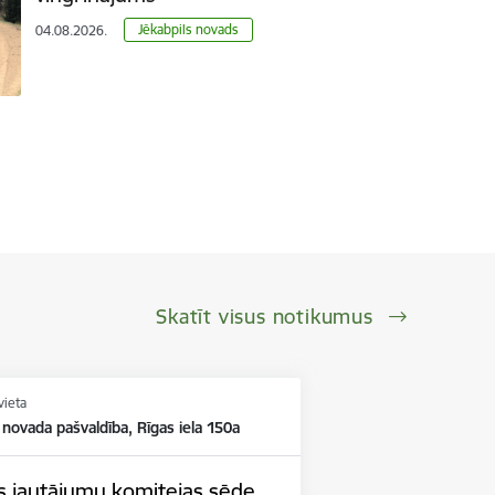
Jēkabpils novads
04.08.2026.
Skatīt visus notikumus
vieta
 novada pašvaldība, Rīgas iela 150a
bas jautājumu komitejas sēde