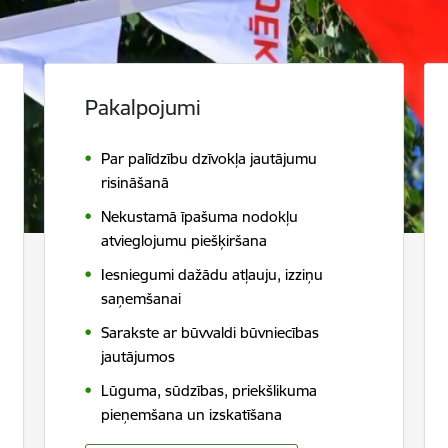
Pakalpojumi
Par palīdzību dzīvokļa jautājumu
risināšanā
Nekustamā īpašuma nodokļu
atvieglojumu piešķiršana
Iesniegumi dažādu atļauju, izziņu
saņemšanai
Sarakste ar būvvaldi būvniecības
jautājumos
Lūguma, sūdzības, priekšlikuma
pieņemšana un izskatīšana