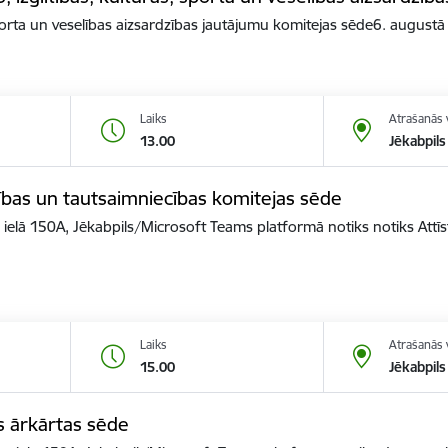
 sporta un veselības aizsardzības jautājumu komitejas sēde6. augustā
Laiks
Atrašanās 
13.00
Jēkabpils
tības un tautsaimniecības komitejas sēde
s ielā 150A, Jēkabpils/Microsoft Teams platformā notiks notiks Attī
Laiks
Atrašanās 
15.00
Jēkabpils
s ārkārtas sēde