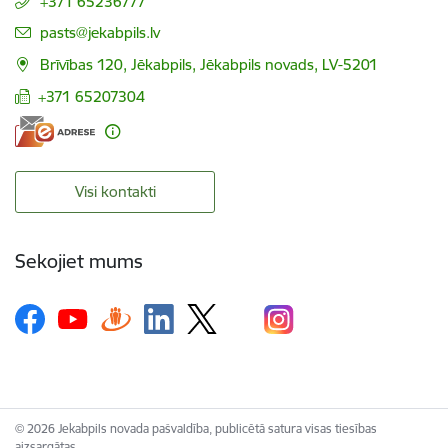
+371 65236777
E-pasts:
pasts@jekabpils.lv
Brīvības 120, Jēkabpils, Jēkabpils novads, LV-5201
+371 65207304
Visi kontakti
Sekojiet mums
© 2026 Jekabpils novada pašvaldība, publicētā satura visas tiesības
aizsargātas.