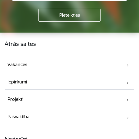
Kājene
Ātrās saites
Vakances
Iepirkumi
Projekti
Pašvaldība