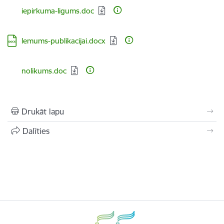
Lejupielādēt:
iepirkuma-ligums.doc
Lejupielādēt:
lemums-publikacijai.docx
Lejupielādēt:
nolikums.doc
Drukāt lapu
Dalīties