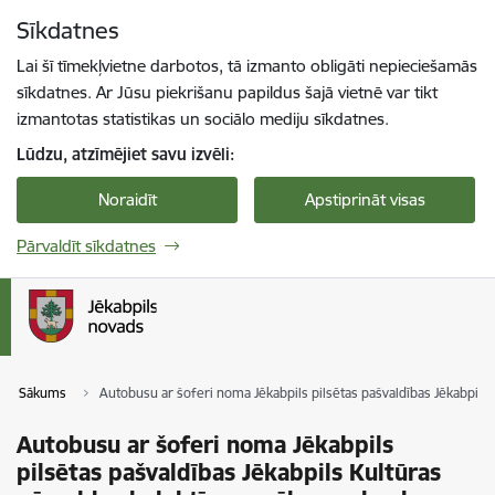
Pāriet uz lapas saturu
Sīkdatnes
Spied
lai meklētu
Enter
Lai šī tīmekļvietne darbotos, tā izmanto obligāti nepieciešamās
sīkdatnes. Ar Jūsu piekrišanu papildus šajā vietnē var tikt
izmantotas statistikas un sociālo mediju sīkdatnes.
Lūdzu, atzīmējiet savu izvēli:
Noraidīt
Apstiprināt visas
Pārvaldīt sīkdatnes
Sākums
Autobusu ar šoferi noma Jēkabpils pilsētas pašvaldības Jēkabpi
Autobusu ar šoferi noma Jēkabpils
pilsētas pašvaldības Jēkabpils Kultūras