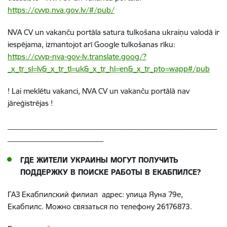
https://cvvp.nva.gov.lv/#/pub/
NVA CV un vakanču portāla satura tulkošana ukraiņu valodā ir
iespējama, izmantojot arī Google tulkošanas rīku:
https://cvvp-nva-gov-lv.translate.goog/?
_x_tr_sl=lv&_x_tr_tl=uk&_x_tr_hl=en&_x_tr_pto=wapp#/pub
!
Lai meklētu vakanci, NVA CV un vakanču portālā nav
jāreģistrējas
!
___________________________________________________________
___________________________
ГДЕ ЖИТЕЛИ УКРАИНЫ МОГУТ ПОЛУЧИТЬ
ПОДДЕРЖКУ В ПОИСКЕ РАБОТЫ В ЕКАБПИЛСЕ?
Г
АЗ Екабпилский филиал адрес: улица Яуна 79е,
Екабпилс. Можно связаться по телефону 26176873.