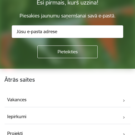
Esi pirmais, kurš uzzina!
Piesakies jaunumu saņemšanai savā e-pastā.
Kājene
Ātrās saites
Vakances
Iepirkumi
Projekti