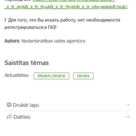
_x_tr_sl=lv&_x_tr_tl=uk&_x_tr_hl=en&_x_tr_pto=wapp#/pub/
!
Для того, что бы искать работу, нет необходимости
регестрироваться в ГАЗ
!
Autors:
Nodarbinātības valsts aģentūra
Saistītas tēmas
Aktualitātes:
Atbalsts Ukrainai
Ukraina
Drukāt lapu
Dalīties