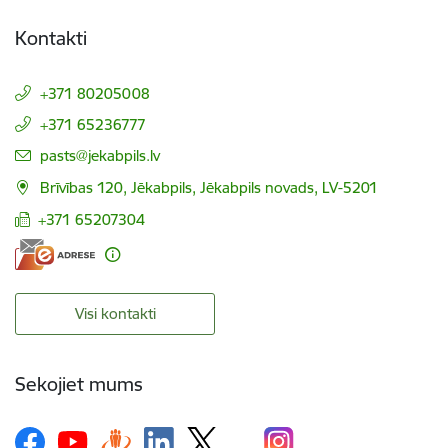
Kontakti
+371 80205008
+371 65236777
E-pasts:
pasts@jekabpils.lv
Brīvības 120, Jēkabpils, Jēkabpils novads, LV-5201
+371 65207304
Visi kontakti
Sekojiet mums