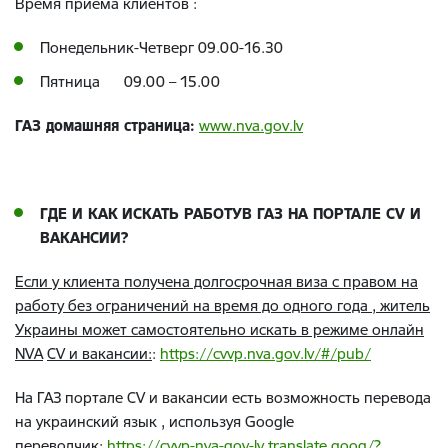
Время приёма клиентов :
Понедельник-Четверг 09.00-16.30
Пятница
09.00 – 15.00
ГАЗ домашняя страница
:
www
.
nva
.
gov
.
lv
ГДЕ И КАК ИСКАТЬ РАБОТУВ ГАЗ НА ПОРТАЛЕ
CV
И
ВАКАНСИИ?
Если у клиента получена долгосрочная виза с правом на
работу без ограничений на время до одного года , житель
Украины может самостоятельно искать в режиме онлайн
NVA
CV
и вакансии:
:
https
://
cvvp
.
nva
.
gov
.
lv
/#/
pub
/
На ГАЗ портале
CV
и вакансии есть возможность перевода
на украинский язык , используя
Google
переводчик:
https://cvvp-nva-gov-lv.translate.goog/?