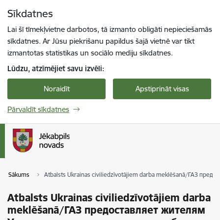
Pāriet uz lapas saturu
Sīkdatnes
Spied
lai meklētu
Enter
Lai šī tīmekļvietne darbotos, tā izmanto obligāti nepieciešamās
sīkdatnes. Ar Jūsu piekrišanu papildus šajā vietnē var tikt
izmantotas statistikas un sociālo mediju sīkdatnes.
Lūdzu, atzīmējiet savu izvēli:
Noraidīt
Apstiprināt visas
Pārvaldīt sīkdatnes
Sākums
Atbalsts Ukrainas civiliedzīvotājiem darba meklēšanā/ГАЗ пре
Atbalsts Ukrainas civiliedzīvotājiem darba
meklēšanā/ГАЗ предоставляет жителям