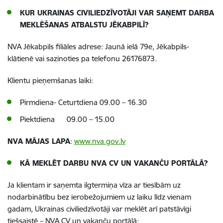
KUR UKRAINAS CIVILIEDZĪVOTĀJI VAR SAŅEMT DARBA
MEKLĒŠANAS ATBALSTU JĒKABPILĪ?
NVA Jēkabpils filiāles
adrese:
Jaunā ielā 79e, Jēkabpils-
klātienē vai sazinoties pa telefonu 26176873.
Klientu pieņemšanas laiki:
Pirmdiena- Ceturtdiena 09.00 – 16.30
Piektdiena 09.00 – 15.00
NVA MĀJAS LAPA
:
www.nva.gov.lv
KĀ MEKLĒT DARBU NVA CV UN VAKANČU PORTĀLĀ?
Ja klientam ir saņemta ilgtermiņa vīza ar tiesībām uz
nodarbinātību bez ierobežojumiem uz laiku līdz vienam
gadam, Ukrainas civiliedzīvotāji var meklēt arī patstāvīgi
tiešsaistē – NVA CV un vakanču portālā: