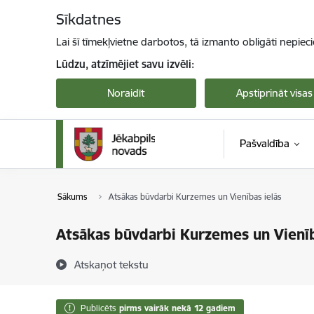
Pāriet uz lapas saturu
Sīkdatnes
Lai šī tīmekļvietne darbotos, tā izmanto obligāti nepiec
Lūdzu, atzīmējiet savu izvēli:
Noraidīt
Apstiprināt visas
Pašvaldība
Sākums
Atsākas būvdarbi Kurzemes un Vienības ielās
Atsākas būvdarbi Kurzemes un Vienīb
Atskaņot tekstu
Publicēts
pirms vairāk nekā 12 gadiem