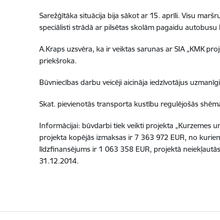
Sarežģītāka situācija bija sākot ar 15. aprīli. Visu ma
speciālisti strādā ar pilsētas skolām pagaidu autobusu
A.Kraps uzsvēra, ka ir veiktas sarunas ar SIA „KMK proj
priekšroka.
Būvniecības darbu veicēji aicināja iedzīvotājus uzmanīg
Skat. pievienotās transporta kustību regulējošās shēm
Informācijai: būvdarbi tiek veikti projekta „Kurzemes u
projekta kopējās izmaksas ir 7 363 972 EUR, no kurie
līdzfinansējums ir 1 063 358 EUR, projektā neiekļautās
31.12.2014.