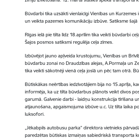
Būvdarbi tika uzsākti vienlaicīgi Vienības un Kurzemes
un veikta pazemes komunikāciju izbūve. Satiksme šajā p
Rīgas ielā pie tilta līdz 18.aprīlim tika veikti būvdar
Šajos posmos satiksmi regulēja ceļa zīmes.
Izbūvējot jauno apļveida krustojumu, Vienības un Brīvīb
būvdarbu zonai no Draudzības alejas, A.Pormaļa un Zem
tika veikti sākotnēji vienā ceļa joslā un pēc tam otrā. 
Būtiskākas neērtības iedzīvotājiem bija no 15.aprīļa, kad 
informēja, ka uz tilta būvdarbus plānots veikt divos pos
garumā. Galvenie darbi - laidņu konstrukcija tīrīšana u
atjaunošana, apgaismojuma izbūve u.c. Uz tilta laika p
luksofori.
„Jēkabpils autobusu parka” direktora vietnieks pārvadāju
paredzētas būtiskas izmaiņas sabiedriskā transporta ku