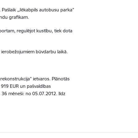
s. Pašlaik „Jēkabpils autobusu parka”
undu grafikam.
portam, regulējot kustību, tiek dota
et ierobežojumiem būvdarbu laikā.
 rekonstrukcija” ietvaros. Plānotās
0 919 EUR un pašvaldības
s 36 mēneši: no 05.07.2012. līdz