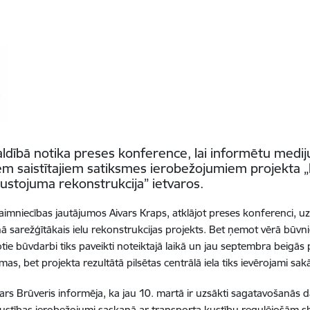
aldībā notika preses konference, lai informētu medij
m saistītajiem satiksmes ierobežojumiem projekta 
rustojuma rekonstrukcija” ietvaros.
imniecības jautājumos Aivars Kraps, atklājot preses konferenci, uzsvē
sarežģītākais ielu rekonstrukcijas projekts. Bet ņemot vērā būvniek
e būvdarbi tiks paveikti noteiktajā laikā un jau septembra beigās pi
s, bet projekta rezultātā pilsētas centrālā iela tiks ievērojami sakā
gars Brūveris informēja, ka jau 10. martā ir uzsākti sagatavošanās 
 kustības ierobežojumi saskaņā ar transporta kustību regulējošām