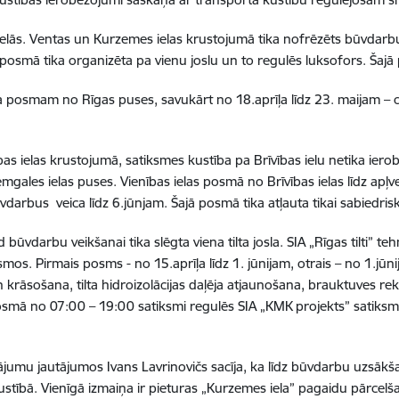
 ielās. Ventas un Kurzemes ielas krustojumā tika nofrēzēts būvdarb
osmā tika organizēta pa vienu joslu un to regulēs luksofors. Šajā 
bi ceļa posmam no Rīgas puses, savukārt no 18.aprīļa līdz 23. maijam
as ielas krustojumā, satiksmes kustība pa Brīvības ielu netika iero
gales ielas puses. Vienības ielas posmā no Brīvības ielas līdz apļ
Būvdarbus veica līdz 6.jūnjam. Šajā posmā tika atļauta tikai sabiedri
būvdarbu veikšanai tika slēgta viena tilta josla. SIA „Rīgas tilti” te
mos. Pirmais posms - no 15.aprīļa līdz 1. jūnijam, otrais – no 1.jūni
n krāsošana, tilta hidroizolācijas daļēja atjaunošana, brauktuves re
osmā no 07:00 – 19:00 satiksmi regulēs SIA „KMK projekts” satiksmes
mu jautājumos Ivans Lavrinovičs sacīja, ka līdz būvdarbu uzsākšanai 
stībā. Vienīgā izmaiņa ir pieturas „Kurzemes iela” pagaidu pārcel