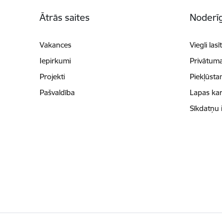
Kājene
Ātrās saites
Noderīg
Vakances
Viegli lasī
Iepirkumi
Privātuma
Projekti
Piekļūsta
Pašvaldība
Lapas kar
Sīkdatņu 