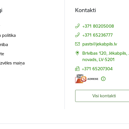
i
Kontakti
t
+371 80205008
+371 65236777
 politika
E-pasts:
pasts@jekabpils.lv
mība
Brīvības 120, Jēkabpils,
te
novads, LV-5201
izvēles maiņa
+371 65207304
Visi kontakti