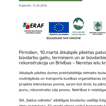
Publicēts: 11.03.2014.
Pirmdien, 10.martā Jēkabpils pilsētas pašv
būvdarbu gaitu, termiņiem un ar būvdarbie
rekonstrukcija un Brīvības – Neretas ielu k
Jēkabpils pilsētas domes priekšsēdētāja vietnieks tautsa
nozīmīgākais un transporta kustības organizēšanas ziņā 
projekta īstenošanas posmā, varam būt droši, ka plānoti
jaunu, rekonstruētu ceļa posmu. Neērtības ir neizbēgama
SIA „Saldus ceļinieks” atbildīgais būvdarbu vadītājs Ed
zīmju izvietošana. 12. martā stāsies spēkā transporta