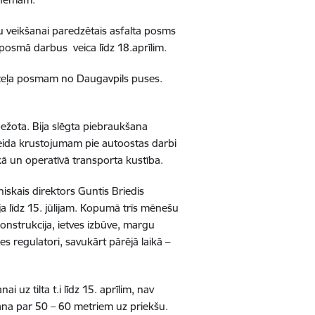
u veikšanai paredzētais asfalta posms
posmā darbus veica līdz 18.aprīlim.
 – ceļa posmam no Daugavpils puses.
bežota. Bija slēgta piebraukšana
veida krustojumam pie autoostas darbi
skā un operatīvā transporta kustība.
hniskais direktors Guntis Briedis
ja līdz 15. jūlijam. Kopumā trīs mēnešu
konstrukcija, ietves izbūve, margu
 regulatori, savukārt pārējā laikā –
uz tilta t.i līdz 15. aprīlim, nav
šana par 50 – 60 metriem uz priekšu.