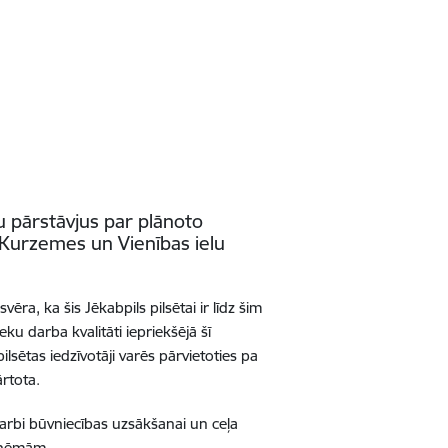
u pārstāvjus par plānoto
„Kurzemes un Vienības ielu
ra, ka šis Jēkabpils pilsētai ir līdz šim
u darba kvalitāti iepriekšējā šī
lsētas iedzīvotāji varēs pārvietoties pa
rtota.
darbi būvniecības uzsākšanai un ceļa
 shēmām.