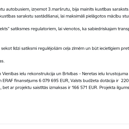
ršrutu autobusiem, izņemot 3.maršrutu, bija mainīts kustības sarakst
 kustības sarakstu sastādīšanai, lai maksimāli pielāgotos mācību st
ekts” satiksmes regulatoriem, lai vienotos, ka sabiedriskajam trans
i sekot līdzi satiksmi regulējošām ceļa zīmēm un būt iecietīgiem pr
as.
n Vienības ielu rekonstrukcija un Brīvības – Neretas ielu krustojuma
m ERAF finansējums 6 079 695 EUR, Valsts budžeta dotācija ir 22
, bet ar projektu saistītās izmaksas ir 166 571 EUR. Projekta ilgum