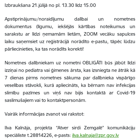
Izbraukšana 21.jūlijā no pl. 13.30 līdz 15.00
Apstiprinājumu/noraidījumu dalībai un nometnes
dokumentus (līgumu, iekšējās kārtības noteikumus un
sarakstu ar līdzi ņemamām lietām, ZOOM vecāku sapulces
laiku saņemsiet uz reģistrācijā norādīto e-pastu, tāpēc lūdzu
pārliecinieties, ka tas norādīts korekti!
Nometnes dalībniekam uz nometni OBLIGĀTI būs jābūt līdzi
izziņai no pediatra vai ģimenes ārsta, kas izsniegta ne ātrāk kā
7 dienas pirms nometnes sākuma par dalībnieka vispārīgo
veselības stāvokli, kurā apliecināts, ka bērnam nav infekcijas
slimību pazīmes un viņš nav bijis kontaktā ar Covid-19
saslimušajiem vai to kontaktpersonām.
Vairāk informācijas zvanot vai rakstot:
Ilva Kalnāja, projekta “Atver sirdi Zemgalē” komunikāciju
speciāliste t.28814226, e-pasts:
ilva.kalnaja@zpr.gov.lv