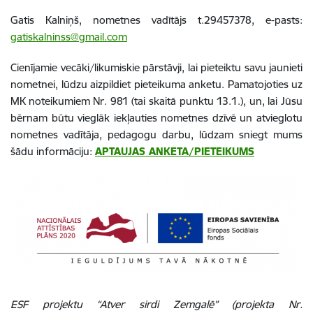
Gatis Kalniņš, nometnes vadītājs t.29457378, e-pasts:
gatiskalninss@gmail.com
Cienījamie vecāki/likumiskie pārstāvji, lai pieteiktu savu jaunieti
nometnei, lūdzu aizpildiet pieteikuma anketu. Pamatojoties uz
MK noteikumiem Nr. 981 (tai skaitā punktu 13.1.), un, lai Jūsu
bērnam būtu vieglāk iekļauties nometnes dzīvē un atvieglotu
nometnes vadītāja, pedagogu darbu, lūdzam sniegt mums
šādu informāciju:
APTAUJAS ANKETA/PIETEIKUMS
ESF projektu “Atver sirdi Zemgalē” (projekta Nr.