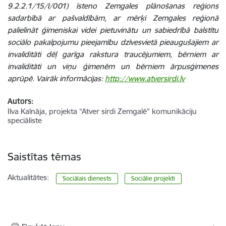
9.2.2.1/15/I/001) īsteno Zemgales plānošanas reģions
sadarbībā ar pašvaldībām, ar mērķi Zemgales reģionā
palielināt ģimeniskai videi pietuvinātu un sabiedrībā balstītu
sociālo pakalpojumu pieejamību dzīvesvietā pieaugušajiem ar
invaliditāti dēļ garīga rakstura traucējumiem, bērniem ar
invaliditāti un viņu ģimenēm un bērniem ārpusģimenes
aprūpē. Vairāk informācijas:
http://www.atversirdi.lv
Autors:
Ilva Kalnāja, projekta “Atver sirdi Zemgalē” komunikāciju
speciāliste
Saistītas tēmas
Aktualitātes:
Sociālais dienests
Sociālie projekti