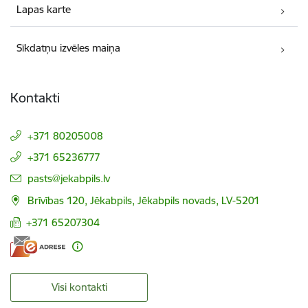
Lapas karte
Sīkdatņu izvēles maiņa
Kontakti
+371 80205008
+371 65236777
E-pasts:
pasts@jekabpils.lv
Brīvības 120, Jēkabpils, Jēkabpils novads, LV-5201
+371 65207304
Visi kontakti