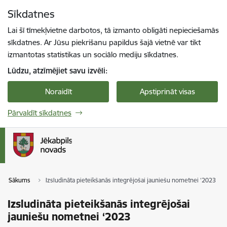
Pāriet uz lapas saturu
Sīkdatnes
Spied
lai meklētu
Enter
Lai šī tīmekļvietne darbotos, tā izmanto obligāti nepieciešamās
sīkdatnes. Ar Jūsu piekrišanu papildus šajā vietnē var tikt
izmantotas statistikas un sociālo mediju sīkdatnes.
Lūdzu, atzīmējiet savu izvēli:
Noraidīt
Apstiprināt visas
Pārvaldīt sīkdatnes
Sākums
Izsludināta pieteikšanās integrējošai jauniešu nometnei ‘2023
Izsludināta pieteikšanās integrējošai
jauniešu nometnei ‘2023