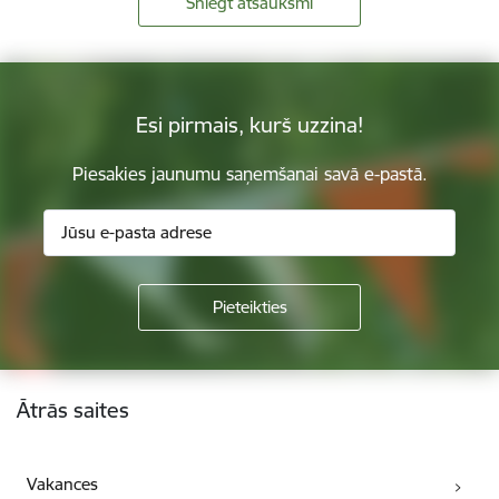
Sniegt atsauksmi
Esi pirmais, kurš uzzina!
Piesakies jaunumu saņemšanai savā e-pastā.
Kājene
Ātrās saites
Vakances