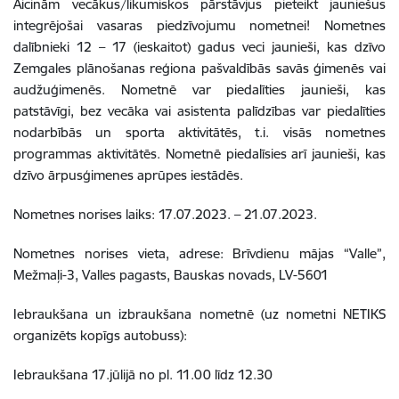
Aicinām vecākus/likumiskos pārstāvjus pieteikt jauniešus
integrējošai vasaras piedzīvojumu nometnei! Nometnes
dalībnieki 12 – 17 (ieskaitot) gadus veci jaunieši, kas dzīvo
Zemgales plānošanas reģiona pašvaldībās savās ģimenēs vai
audžuģimenēs. Nometnē var piedalīties jaunieši, kas
patstāvīgi, bez vecāka vai asistenta palīdzības var piedalīties
nodarbībās un sporta aktivitātēs, t.i. visās nometnes
programmas aktivitātēs. Nometnē piedalīsies arī jaunieši, kas
dzīvo ārpusģimenes aprūpes iestādēs.
Nometnes norises laiks: 17.07.2023. – 21.07.2023.
Nometnes norises vieta, adrese: Brīvdienu mājas “Valle”,
Mežmaļi-3, Valles pagasts, Bauskas novads, LV-5601
Iebraukšana un izbraukšana nometnē (uz nometni NETIKS
organizēts kopīgs autobuss):
Iebraukšana 17.jūlijā no pl. 11.00 līdz 12.30