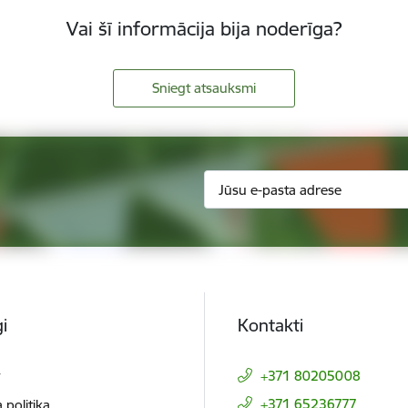
Vai šī informācija bija noderīga?
Sniegt atsauksmi
i
Kontakti
t
+371 80205008
+371 65236777
 politika