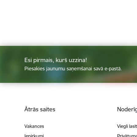
Esi pirmais, kurš uzzina!
Piesakies jaunumu saņemšanai savā e-pastā.
Kājene
Ātrās saites
Noderīg
Vakances
Viegli lasī
Iepirkumi
Privātuma