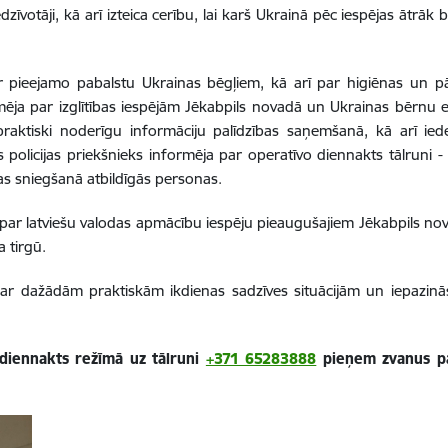
edzīvotāji, kā arī izteica cerību, lai karš Ukrainā pēc iespējas ātrā
par pieejamo pabalstu Ukrainas bēgļiem, kā arī par higiēnas un 
formēja par izglītības iespējām Jēkabpils novadā un Ukrainas bērnu 
praktiski noderīgu informāciju palīdzības saņemšanā, kā arī ied
 policijas priekšnieks informēja par operatīvo diennakts tālruni 
bas sniegšanā atbildīgās personas.
ar latviešu valodas apmācību iespēju pieaugušajiem Jēkabpils nova
a tirgū.
par dažādām praktiskām ikdienas sadzīves situācijām un iepazinās
a diennakts režīmā uz tālruni
+371 65283888
pieņem zvanus par