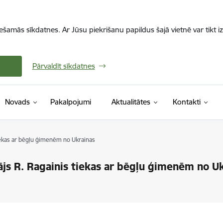
iešamās sīkdatnes. Ar Jūsu piekrišanu papildus šajā vietnē var tikt i
Pārvaldīt sīkdatnes
Novads
Pakalpojumi
Aktualitātes
Kontakti
iekas ar bēgļu ģimenēm no Ukrainas
js R. Ragainis tiekas ar bēgļu ģimenēm no U