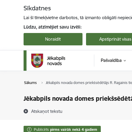
Pāriet uz lapas saturu
Sīkdatnes
Lai šī tīmekļvietne darbotos, tā izmanto obligāti nepiec
Lūdzu, atzīmējiet savu izvēli:
Noraidīt
Apstiprināt visas
Pašvaldība
Sākums
Jēkabpils novada domes priekšsēdētājs R. Ragainis t
Jēkabpils novada domes priekšsēdētā
Atskaņot tekstu
Publicēts
pirms vairāk nekā 4 gadiem