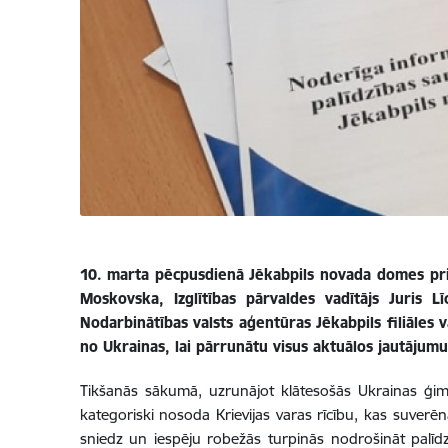
10. marta pēcpusdienā
Jēkabpils novada domes prie
Moskovska, Izglītības pārvaldes vadītājs Juris Lī
Nodarbinātības valsts aģentūras Jēkabpils filiāles v
no Ukrainas, lai pārrunātu visus aktuālos jautājum
Tikšanās sākumā, uzrunājot klātesošās Ukrainas ģi
kategoriski nosoda Krievijas varas rīcību, kas suve
sniedz un iespēju robežās turpinās nodrošināt palīdz