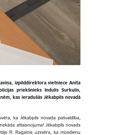
viņa, izpilddirektora vietniece Anita
licijas priekšnieks Indulis Surkulis,
enēm, kas ieradušās Jēkabpils novadā
svēra, ka Jēkabpils novada pašvaldība,
 nekāda attaisnojuma! Jēkabpils novads
ētājs R. Ragainis uzsvēra, ka mūsdienu