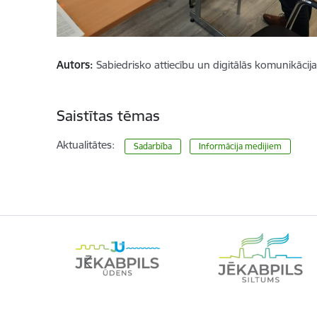
Autors:
Sabiedrisko attiecību un digitālās komunikācij
Saistītas tēmas
Aktualitātes:
Sadarbība
Informācija medijiem