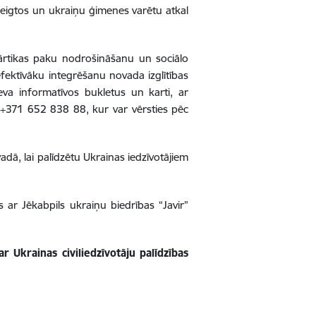
k beigtos un ukraiņu ģimenes varētu atkal
pārtikas paku nodrošināšanu un sociālo
efektīvāku integrēšanu novada izglītības
eva informatīvos bukletus un karti, ar
- +371 652 838 88, kur var vērsties pēc
dā, lai palīdzētu Ukrainas iedzīvotājiem
 ar Jēkabpils ukraiņu biedrības “Javir”
 Ukrainas civiliedzīvotāju palīdzības