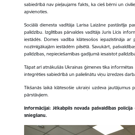
sabiedrībā nav pieļaujams fakts, ka cieš bērni un civili
apvienoties
.
Sociālā dienesta vadītāja Larisa Laizāne pastāstīja 
palīdzību. Izglītības pārvaldes vadītājs Juris Līcis in
iestādēs. Domes vadība klātesošos iepazīstināja ar 
nozīmīgākajām iestādēm pilsētā. Savukārt, pašvaldības
palīdzības, nepieciešamības gadījumā iesaistot palīdzī
Tāpat arī atnākušās Ukrainas ģimenes tika informētas p
integrēties sabiedrībā un palielinātu viņu izredzes darb
Tikšanās laikā klātesošie ukraiņi uzdeva jautājumus 
pārstāvjiem.
Informācijai: Jēkabpils novada pašvaldības policij
sniegšanu.