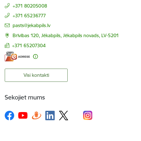
+371 80205008
+371 65236777
E-pasts:
pasts@jekabpils.lv
Brīvības 120, Jēkabpils, Jēkabpils novads, LV-5201
+371 65207304
Visi kontakti
Sekojiet mums