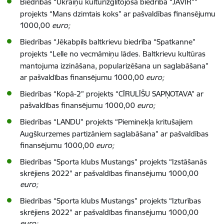
Biedrības
“
Ukraiņu kultūrizglītojošā biedrība “JAVIR””
projekts “
Mans dzimtais koks
” ar pašvaldības finansējumu
1000,00
euro;
Biedrības
“
Jēkabpils baltkrievu biedrība “Spatkanne”
projekts “
Lelle no vecmāmiņu lādes. Baltkrievu kultūras
mantojuma izzināšana, popularizēšana un saglabāšana
”
ar pašvaldības finansējumu 1000,00
euro;
Biedrības
“
Kopā-2”
projekts “
CĪRULĪŠU SAPŅOTAVA
” ar
pašvaldības finansējumu 1000,00
euro;
Biedrības
“LANDU
”
projekts “
Pieminekļa kritušajiem
Augškurzemes partizāniem saglabāšana
” ar pašvaldības
finansējumu 1000,00
euro;
Biedrības
“
Sporta klubs Mustangs”
projekts “
Izstāšanās
skrējiens 2022” ar pašvaldības finansējumu 1000,00
euro;
Biedrības
“
Sporta klubs Mustangs”
projekts “
Izturības
skrējiens 2022” ar pašvaldības finansējumu 1000,00
euro;