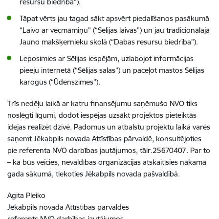
resursu biedrība”).
Tāpat vērts jau tagad sākt apsvērt piedalīšanos pasākumā
“Laivo ar vecmāmiņu” (“Sēlijas laivas”) un jau tradicionālajā
Jauno makšķernieku skolā (“Dabas resursu biedrība”).
Leposimies ar Sēlijas iespējām, uzlabojot informācijas
pieeju internetā (“Sēlijas salas”) un paceļot mastos Sēlijas
karogus (“Ūdenszīmes”).
Trīs nedēļu laikā ar katru finansējumu saņēmušo NVO tiks
noslēgti līgumi, dodot iespējas uzsākt projektos pieteiktās
idejas realizēt dzīvē. Padomus un atbalstu projektu laikā varēs
saņemt Jēkabpils novada Attīstības pārvaldē, konsultējoties
pie referenta NVO darbības jautājumos, tālr.25670407. Par to
– kā būs veicies, nevaldības organizācijas atskaitīsies nākamā
gada sākumā, tiekoties Jēkabpils novada pašvaldībā.
Agita Pleiko
Jēkabpils novada Attīstības pārvaldes
referents NVO darbības jautājumos