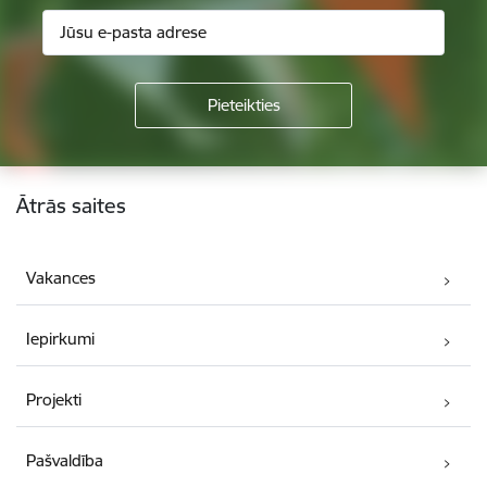
Kājene
Ātrās saites
Vakances
Iepirkumi
Projekti
Pašvaldība