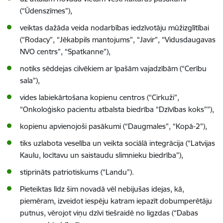
(“Ūdenszīmes”),
veiktas dažāda veida nodarbības iedzīvotāju mūžizglītībai
(“Rodacy”, “Jēkabpils mantojums”, “Javir”, “Vidusdaugavas
NVO centrs”, “Spatkanne”),
notiks sēddejas cilvēkiem ar īpašām vajadzībām (“Cerību
sala”),
vides labiekārtošana kopienu centros (“Cirkuži”,
“Onkoloģisko pacientu atbalsta biedrība
“Dzīvības koks””),
kopienu apvienojoši pasākumi (“Daugmales”, “Kopā-2”),
tiks uzlabota veselība un veikta sociālā integrācija (“Latvijas
Kaulu, locītavu un saistaudu slimnieku biedrība”),
stiprināts patriotiskums (“Landu”).
Pieteiktas līdz šim novadā vēl nebijušas idejas, kā,
piemēram, izveidot iespēju katram iepazīt dobumperētāju
putnus, vērojot viņu dzīvi tiešraidē no ligzdas (“Dabas