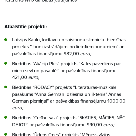
Atbalstītie projekti:
Latvijas Kaulu, locītavu un saistaudu slimnieku biedrības
projekts
"Jauni izstrādājumi no lietotiem audumiem" ar
pašvaldības finansējumu 982,00
euro;
Biedrības
“Akācija Plus” projekts
"Katrs pavediens par
mieru sevī un pasaulē!" ar pašvaldības finansējumu
421,00
euro
;
Biedrības
“
RODACY”
projekts
"Literatūras-muzikāls
pasākums “Anna German, dziesma un liktenis” Annas
German piemiņai” ar pašvaldības finansējumu 1000,00
euro;
Biedrības
“Cerību sala” projekts
"SKATIES, MĀCIES, NĀC
DEJOT!" ar pašvaldības finansējumu 990,00
euro;
Biedrības
“Ūdenszīmes” projekts
"
Mēness vīzijas