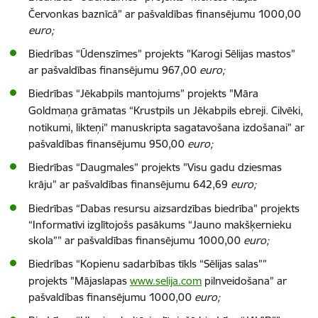
Červonkas baznīcā
” ar pašvaldības finansējumu 1000,00
euro;
Biedrības
“Ūdenszīmes” projekts
"
Karogi Sēlijas mastos
”
ar pašvaldības finansējumu 967,00
euro;
Biedrības
“Jēkabpils mantojums” projekts
"
Māra
Goldmaņa grāmatas “Krustpils un Jēkabpils ebreji. Cilvēki,
notikumi, likteņi” manuskripta sagatavošana izdošanai
” ar
pašvaldības finansējumu 950,00
euro;
Biedrības
“Daugmales” projekts
"
Visu gadu dziesmas
krāju
” ar pašvaldības finansējumu 642,69
euro;
Biedrības
“Dabas resursu aizsardzības biedrība” projekts
“Informatīvi izglītojošs pasākums “Jauno makšķernieku
skola”” ar pašvaldības finansējumu 1000,00
euro;
Biedrības
“
Kopienu sadarbības tīkls “Sēlijas salas”
”
projekts
"
Mājaslapas
www.selija.com
pilnveidošana
” ar
pašvaldības finansējumu 1000,00
euro;