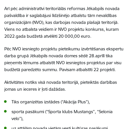
Arī pēc administratīvi teritoriālās reformas Jēkabpils novada
pašvaldība ir saglabājusi līdzšinējo atbalstu tām nevaldības
organizācijām (NVO), kas darbojas novada plašajā teritorijā.
Viens no atbalsta veidiem ir NVO projektu konkurss, kuram
2022.gada budžetā atvēlēti 20 000,00 euro.
Pēc NVO iesniegto projektu pieteikumu izvērtēšanas ekspertu
darba grupā Jēkabpils novada domes sēdē 28.aprīlī tika
pieņemts lēmums atbalstīt NVO iesniegtos projektus par visu
budžetā paredzēto summu. Pavisam atbalstīti 22 projekti.
Aktivitātes notiks visā novada teritorijā, pieteiktās darbības
jomas un ieceres ir ļoti dažādas.
Tiks organizētas izstādes (“Akācija Plus”),
sporta pasākumi (“Sporta klubs Mustangs”, “Selonia
velo”),
uz attālām novada vietām vesti kultūras pasākumi