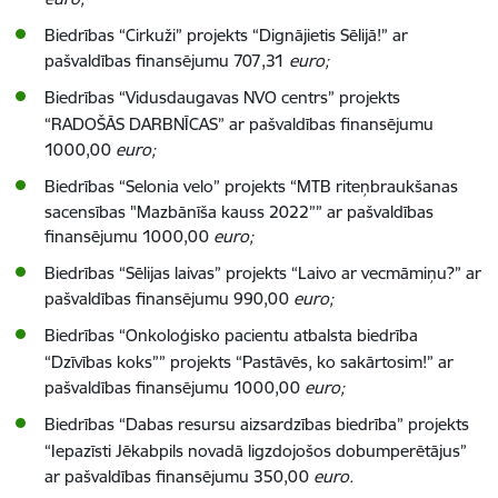
Biedrības
“
Cirkuži”
projekts “
Dignājietis Sēlijā!” ar
pašvaldības finansējumu 707,31
euro;
Biedrības
“Vidusdaugavas NVO centrs
”
projekts
“
RADOŠĀS DARBNĪCAS” ar pašvaldības finansējumu
1000,00
euro;
Biedrības
“Selonia velo
”
projekts “
MTB riteņbraukšanas
sacensības "Mazbānīša kauss 2022”” ar pašvaldības
finansējumu 1000,00
euro;
Biedrības
“Sēlijas laivas
”
projekts “
Laivo ar vecmāmiņu?” ar
pašvaldības finansējumu 990,00
euro;
Biedrības
“
Onkoloģisko pacientu atbalsta biedrība
“Dzīvības koks””
projekts “
Pastāvēs, ko sakārtosim!
” ar
pašvaldības finansējumu 1000,00
euro;
Biedrības
“Dabas resursu aizsardzības biedrība” projekts
“
Iepazīsti Jēkabpils novadā ligzdojošos dobumperētājus”
ar pašvaldības finansējumu 350,00
euro.