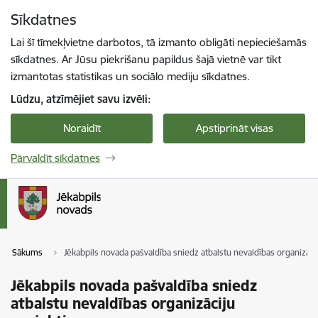
Pāriet uz lapas saturu
Sīkdatnes
Spied
lai meklētu
Enter
Lai šī tīmekļvietne darbotos, tā izmanto obligāti nepieciešamās
sīkdatnes. Ar Jūsu piekrišanu papildus šajā vietnē var tikt
izmantotas statistikas un sociālo mediju sīkdatnes.
Lūdzu, atzīmējiet savu izvēli:
Noraidīt
Apstiprināt visas
Pārvaldīt sīkdatnes
Sākums
Jēkabpils novada pašvaldība sniedz atbalstu nevaldības organizāci
Jēkabpils novada pašvaldība sniedz
atbalstu nevaldības organizāciju