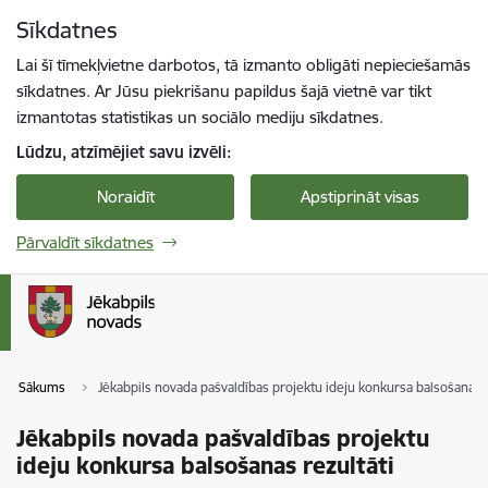
Pāriet uz lapas saturu
Sīkdatnes
Spied
lai meklētu
Enter
Lai šī tīmekļvietne darbotos, tā izmanto obligāti nepieciešamās
sīkdatnes. Ar Jūsu piekrišanu papildus šajā vietnē var tikt
izmantotas statistikas un sociālo mediju sīkdatnes.
Lūdzu, atzīmējiet savu izvēli:
Noraidīt
Apstiprināt visas
Pārvaldīt sīkdatnes
Sākums
Jēkabpils novada pašvaldības projektu ideju konkursa balsošanas r
Jēkabpils novada pašvaldības projektu
ideju konkursa balsošanas rezultāti