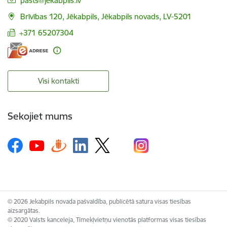
pasts@jekabpils.lv
Brīvības 120, Jēkabpils, Jēkabpils novads, LV-5201
+371 65207304
Visi kontakti
Sekojiet mums
© 2026 Jekabpils novada pašvaldība, publicētā satura visas tiesības
aizsargātas.
© 2020 Valsts kanceleja, Tīmekļvietņu vienotās platformas visas tiesības