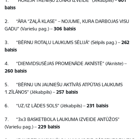
1.
“HOKEJA TRENIŅU ZONAS IZVEIDE” (Jēkabpils) –
601
balss
2.
“ĀRA “ZAĻĀ KLASE” – NOJUME, KURA DARBOJAS VISU
GADU” (Variešu pag.) –
306 balsis
3.
“BĒRNU ROTAĻU LAUKUMS SĒLIJĀ” (Sēlpils pag.) –
262
balsis
4.
“DIENVIDSUSĒJAS PROMENĀDE AKNĪSTĒ” (Aknīste) –
260 balsis
5.
“BĒRNU UN JAUNIEŠU AKTĪVĀS ATPŪTAS LAUKUMS
1.ZĪLĀNOS” (Jēkabpils) –
257 balsis
6.
“UZ/IZ LĀDES SOLS” (Jēkabpils) –
231 balsis
7.
“3x3 BASKETBOLA LAUKUMA IZVEIDE ANTŪŽOS”
(Variešu pag.) –
229 balsis