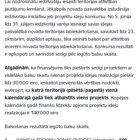
Lai nodrošinātu iedzīvotāju iesaisti teritorijas attīstības
jautājumu lemšanā, Jēkabpils novada pašvaldība izsludināja
iedzīvotāju iniciatīvu jeb projektu ideju konkursu. No 5. jūnija
līdz 31. jūlijam iedzīvotāji varēja iesniegt savas idejas
pašvaldībā novada teritorijas labiekārtošanai, savukārt līdz 23.
oktobrim, aizpildot aptauju, tika aicināti balsot par attīstības
iecerēm novada teritorijas labiekārtošanai. Konkursa rezultāti
ir apkopoti un sarindoti secīgi pēc iegūto balsu skaita.
Atgādinām
, ka finansējums tiks piešķirts secīgi projektiem ar
vislielāko balsu skaitu (vienas projekta idejas realizācijai piešķir
līdz 30'000 eiro, ieskaitot pievienotās vērtības nodokli),
ievērojot, ka
katrā teritorijā (pilsētā/pagastā) vienā
kalendārajā gadā tiek atbalstīts viens projekts
. Kopējais
kalendārā gadā finanšu līdzekļu apjoms projektu ideju
realizācijai ir 140'000 eiro.
Balsošanas rezultātā iegūto balsu skaits: