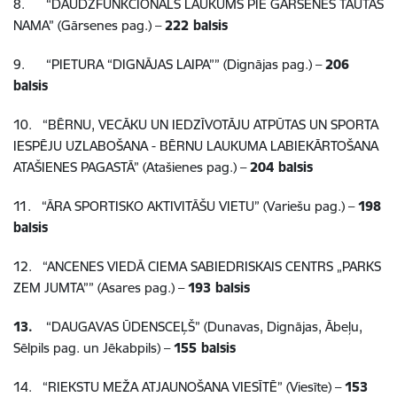
8.
“DAUDZFUNKCIONĀLS LAUKUMS PIE GĀRSENES TAUTAS
NAMA” (Gārsenes pag.) –
222 balsis
9.
“PIETURA “DIGNĀJAS LAIPA”” (Dignājas pag.) –
206
balsis
10.
“BĒRNU, VECĀKU UN IEDZĪVOTĀJU ATPŪTAS UN SPORTA
IESPĒJU UZLABOŠANA - BĒRNU LAUKUMA LABIEKĀRTOŠANA
ATAŠIENES PAGASTĀ” (Atašienes pag.) –
204 balsis
11.
“ĀRA SPORTISKO AKTIVITĀŠU VIETU” (Variešu pag.) –
198
balsis
12.
“ANCENES VIEDĀ CIEMA SABIEDRISKAIS CENTRS „PARKS
ZEM JUMTA”” (Asares pag.) –
193 balsis
13.
“DAUGAVAS ŪDENSCEĻŠ” (Dunavas, Dignājas, Ābeļu,
Sēlpils pag. un Jēkabpils) –
155 balsis
14.
“RIEKSTU MEŽA ATJAUNOŠANA VIESĪTĒ” (Viesīte) –
153