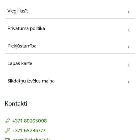
Viegli lasīt
Privātuma politika
Piekļūstamība
Lapas karte
Sīkdatņu izvēles maiņa
Kontakti
+371 80205008
+371 65236777
E-pasts: