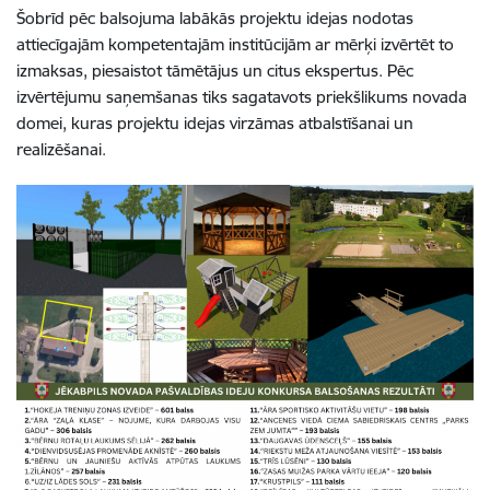
Šobrīd pēc balsojuma labākās projektu idejas nodotas
attiecīgajām kompetentajām institūcijām ar mērķi izvērtēt to
izmaksas, piesaistot tāmētājus un citus ekspertus. Pēc
izvērtējumu saņemšanas tiks sagatavots priekšlikums novada
domei, kuras projektu idejas virzāmas atbalstīšanai un
realizēšanai.