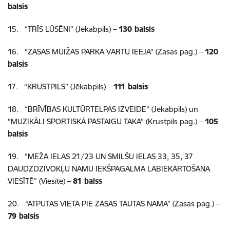
balsis
15.
“TRĪS LŪSĒNI” (Jēkabpils) –
130 balsis
16.
“ZASAS MUIŽAS PARKA VĀRTU IEEJA” (Zasas pag.) –
120
balsis
17.
“KRUSTPILS” (Jēkabpils) –
111 balsis
18.
“BRĪVĪBAS KULTŪRTELPAS IZVEIDE” (Jēkabpils) un
“MUZIKĀLI SPORTISKĀ PASTAIGU TAKA” (Krustpils pag.) –
105
balsis
19.
“MEŽA IELAS 21/23 UN SMILŠU IELAS 33, 35, 37
DAUDZDZĪVOKĻU NAMU
IEKŠPAGALMA LABIEKĀRTOŠANA
VIESĪTĒ” (Viesīte) –
81 balss
20.
“ATPŪTAS VIETA PIE ZASAS TAUTAS NAMA” (Zasas pag.) –
79 balsis