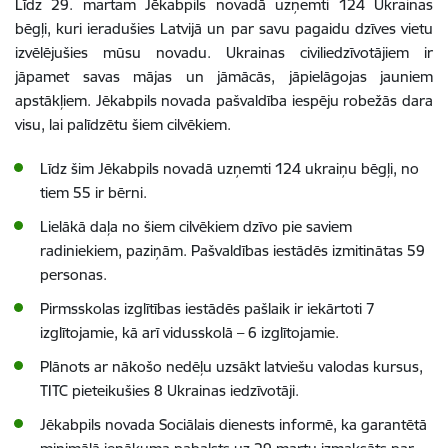
Līdz 29. martam Jēkabpils novadā uzņemti 124 Ukrainas
bēgļi, kuri ieradušies Latvijā un par savu pagaidu dzīves vietu
izvēlējušies mūsu novadu.
Ukrainas civiliedzīvotājiem ir
jāpamet savas mājas un jāmācās, jāpielāgojas jauniem
apstākļiem. Jēkabpils novada pašvaldība iespēju robežās dara
visu, lai palīdzētu šiem cilvēkiem.
Līdz šim Jēkabpils novadā uzņemti 124 ukraiņu bēgļi, no
tiem 55 ir bērni.
Lielākā daļa no šiem cilvēkiem dzīvo pie saviem
radiniekiem, paziņām.
Pašvaldības iestādēs izmitinātas
59
personas
.
Pirmsskolas izglītības iestādēs pašlaik ir iekārtoti 7
izglītojamie, kā arī vidusskolā – 6 izglītojamie.
Plānots ar nākošo nedēļu uzsākt latviešu valodas kursus,
TITC pieteikušies 8 Ukrainas iedzīvotāji.
Jēkabpils novada Sociālais dienests informē, ka garantētā