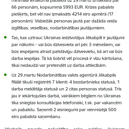
minimālā ienākuma pabalsts uz 29.martu izmaksāts par
66 personām, kopsummā 5993 EUR.
Krīzes pabalsts
piešķirts, bet vēl nav izmaksāts 4214 eiro apmērā (17
personām).
Visbiežāk personas jautā par dažāda veida
izglītības, veselības, nodarbinātības jautājumiem.
Tas, kas uztrauc Ukrainas iedzīvotājus Jēkabpilī ir jautājumi
par nākotni – vai būs dzīvesvieta arī pēc 3 mēnešiem, vai
būs iespējams atrast patstāvīgu dzīvesvietu, kā arī vai būs
darba iespējas. Tā kā šobrīd vēl procesā ir vīzu kārtošana,
tikai nedaudzi var pretendēt uz darba attiecībām.
Uz 29.martu Nodarbinātības valsts aģentūrā Jēkabpils
filiālē tikuši reģistrēti 7 klienti: 4 bezdarbnieka statusā, 1
darba meklētāja statusā un 2 citas personas statusā. Trīs
jau ir iekārtojušies darbā, vairākiem bēgļiem no Ukrainas
tika sniegtas konsultācijas telefoniski, t.sk. par vakancēm
un pabalstu. Saņemti 2 iesniegumi par vienreizējā 500
eiro pabalsta saņemšanu.