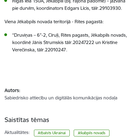
Rīgas ielā 150A, Jēkabpilī (bij. rajona padome) – jāzvana
pie durvīm, koordinators Edgars Līcis, tālr.29103930.
Viena Jēkabpils novada teritorijā - Rites pagastā:
“Druviņas – 6”-2, Cīruļi, Rites pagasts, Jēkabpils novads,
koordinē Jānis Strumskis tālr.20247222 un Kristīne
Verečinska, tālr.22010247.
Autors:
Sabiedrisko attiecību un digitālās komunikācijas nodaļa
Saistītas tēmas
Aktualitātes:
Atbalsts Ukrainai
Jēkabpils novads