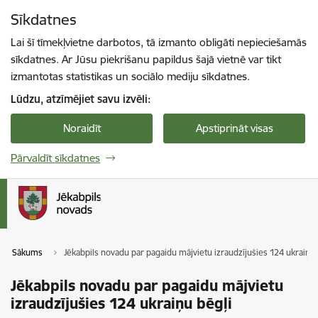
Pāriet uz lapas saturu
Sīkdatnes
Spied
lai meklētu
Enter
Lai šī tīmekļvietne darbotos, tā izmanto obligāti nepieciešamās
sīkdatnes. Ar Jūsu piekrišanu papildus šajā vietnē var tikt
izmantotas statistikas un sociālo mediju sīkdatnes.
Lūdzu, atzīmējiet savu izvēli:
Noraidīt
Apstiprināt visas
Pārvaldīt sīkdatnes
Sākums
Jēkabpils novadu par pagaidu mājvietu izraudzījušies 124 ukraiņu 
Jēkabpils novadu par pagaidu mājvietu
izraudzījušies 124 ukraiņu bēgļi