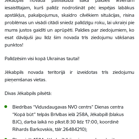
Jēkabpils novada pašvaldība saka paldies ikvienam
iesaistītajam, kurš palīdz nodrošināt pēc iespējas labākus
apstākļus, pakalpojumus, skaidro cilvēkiem situācijas, risina
problēmas un visādi citādi sniedz palīdzīgu roku, lai ukraiņi pie
mums justos gaidīti un aprūpēti. Paldies par ziedojumiem, ko
esat dāvājuši jau līdz šim novada trīs ziedojumu vākšanas
punktos!
Palīdzēsim visi kopā Ukrainas tautai!
Jēkabpils novada teritorijā ir izveidotas trīs ziedojumu
pieņemšanas vietas.
Divas Jēkabpils pilsētā:
Biedrības “Vidusdaugavas NVO centrs” Dienas centra
“Kopā būt” telpās Brīvības ielā 258A, Jēkabpilī (blakus
BJC), darba laikā no plkst.8:30 līdz 17:00, koordinē
Rihards Barkovskis, tālr.26484210);