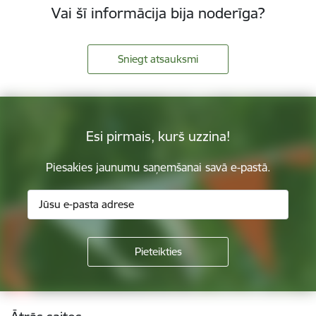
Vai šī informācija bija noderīga?
Sniegt atsauksmi
Esi pirmais, kurš uzzina!
Piesakies jaunumu saņemšanai savā e-pastā.
Kājene