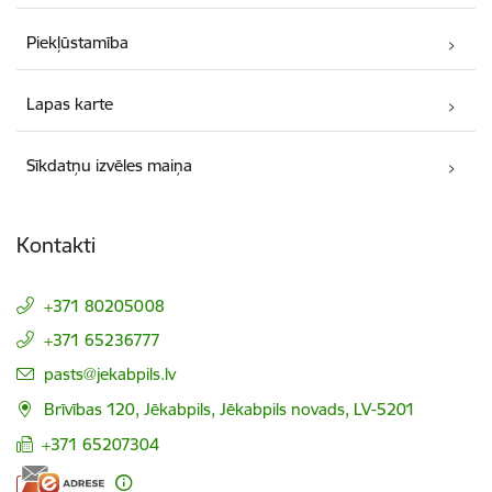
Piekļūstamība
Lapas karte
Sīkdatņu izvēles maiņa
Kontakti
+371 80205008
+371 65236777
E-pasts:
pasts@jekabpils.lv
Brīvības 120, Jēkabpils, Jēkabpils novads, LV-5201
+371 65207304