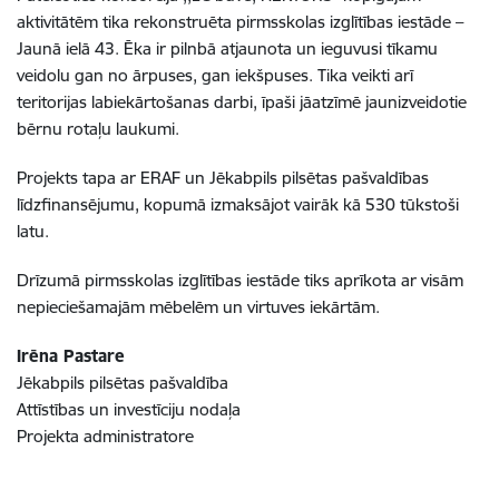
aktivitātēm tika rekonstruēta pirmsskolas izglītības iestāde –
Jaunā ielā 43. Ēka ir pilnbā atjaunota un ieguvusi tīkamu
veidolu gan no ārpuses, gan iekšpuses. Tika veikti arī
teritorijas labiekārtošanas darbi, īpaši jāatzīmē jaunizveidotie
bērnu rotaļu laukumi.
Projekts tapa ar ERAF un Jēkabpils pilsētas pašvaldības
līdzfinansējumu, kopumā izmaksājot vairāk kā 530 tūkstoši
latu.
Drīzumā pirmsskolas izglītības iestāde tiks aprīkota ar visām
nepieciešamajām mēbelēm un virtuves iekārtām.
Irēna Pastare
Jēkabpils pilsētas pašvaldība
Attīstības un investīciju nodaļa
Projekta administratore