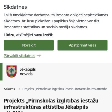
Pāriet uz lapas saturu
Sīkdatnes
Spied
lai meklētu
Enter
Lai šī tīmekļvietne darbotos, tā izmanto obligāti nepieciešamās
sīkdatnes. Ar Jūsu piekrišanu papildus šajā vietnē var tikt
izmantotas statistikas un sociālo mediju sīkdatnes.
Lūdzu, atzīmējiet savu izvēli:
Noraidīt
Apstiprināt visas
Pārvaldīt sīkdatnes
Sākums
Projekts „Pirmskolas izglītības iestāžu infrastruktūras attīstība Jēk
Projekts „Pirmskolas izglītības iestāžu
infrastruktūras attīstība Jēkabpils