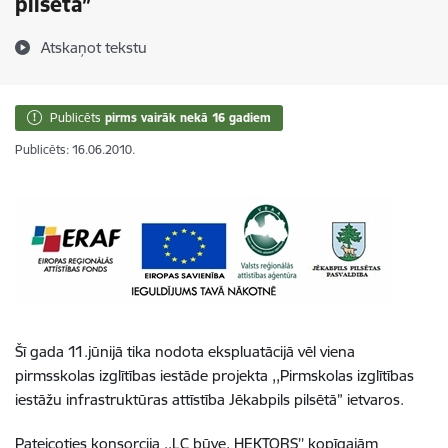
pilsētā”
Atskaņot tekstu
Publicēts
pirms vairāk nekā 16 gadiem
Publicēts: 16.06.2010.
Šī gada 11.jūnijā tika nodota ekspluatācijā vēl viena
pirmsskolas izglītības iestāde projekta ,,Pirmskolas izglītības
iestāžu infrastruktūras attīstība Jēkabpils pilsētā” ietvaros.
Pateicoties konsorcija ,,LC būve, HEKTORS’’ kopīgajām