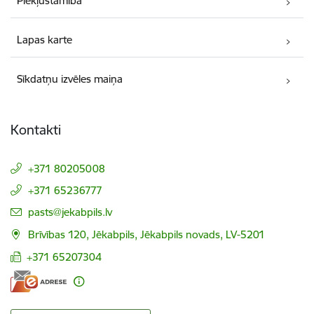
Piekļūstamība
Lapas karte
Sīkdatņu izvēles maiņa
Kontakti
+371 80205008
+371 65236777
E-pasts:
pasts@jekabpils.lv
Brīvības 120, Jēkabpils, Jēkabpils novads, LV-5201
+371 65207304