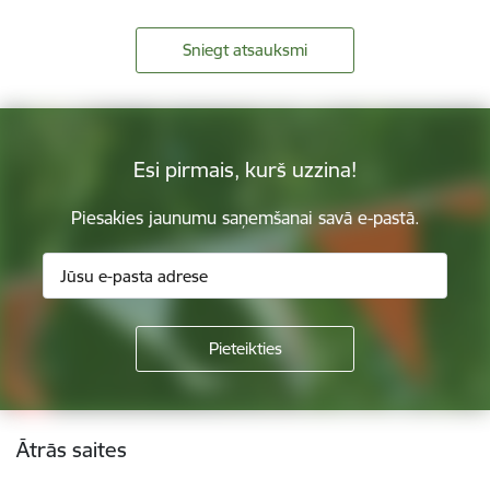
Sniegt atsauksmi
Esi pirmais, kurš uzzina!
Piesakies jaunumu saņemšanai savā e-pastā.
Kājene
Ātrās saites