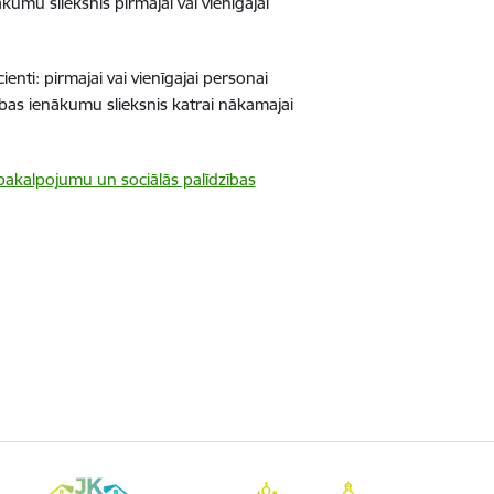
ākumu slieksni
s
pirmajai vai vienīgajai
ienti:
pirmajai vai vienīgajai personai
as ienākumu slieksnis katrai nākamajai
pakalpojumu un sociālās palīdzības