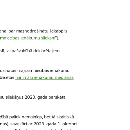
šanai par maznodrošinātu Jēkabpils
mniecības ienākumu slieksni
”)
.
stī
, lai
pašvaldībā deklarētajiem
šinātas mājsaimniecības ienākumu
blicētās
minimālo ienākumu mediānas
kumu sliekšņus 2023. gadā pārskata
.
ldībā
paliek nemainīgs, bet tā skaitliskā
ānas), savukārt ar 2023. gada 1. oktobri