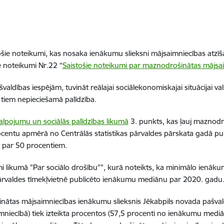
ošie noteikumi
, kas nosaka
ienākumu slieksni mājsaimniecības atzī
 noteikumi Nr.22 “
Saistošie noteikumi par maznodrošinātas mājsai
švaldības iespējām, tuvināt reālajai sociālekonomiskajai situācijai val
tiem nepieciešamā palīdzība.
alpojumu un sociālās palīdzības likumā
3. punkts,
kas ļauj
maznodro
centu apmērā no Centrālās statistikas pārvaldes pārskata gadā pu
u
par 50 procentiem.
umi likumā "Par sociālo drošību"", kurā noteikts, ka minimālo ienā
 pārvaldes tīmekļvietnē publicēto ienākumu mediānu par 2020. gadu
ātas mājsaimniecības ienākumu slieksnis
Jēkabpils novada pašva
aimniecībā) tiek izteikta procentos (57,5 procenti no ienākumu medi