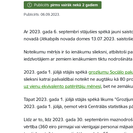
Publicēts
pirms vairāk nekā 2 gadiem
Publicēts: 06.09.2023.
Ar 2023. gada 6. septembri stājušies spēkā jauni s
aist
novadā
(Jēkabpils novada domes 13.07.2023. saistošie
N
oteikumu mērķis ir
šo
ienākumu slieksni
,
atbilstoši pa
iedzīvotājiem ar zemiem ienākumiem tiktu nodrošināta 
2023. gada 1. jūlijā stājās spēkā
g
rozījum
u
Sociālo pak
slieksni katra
i
pašvaldība
i
noteikt ne augtāku kā 80 pro
uz vienu ekvivalento patērētāj
u mēnesī
, bet ne zemāk
Tāpat
2023. gada 1. jūlijā stājās spēkā likums "Grozīj
2023. gada 1. jūlijā, ņemot vērā Centrālās statistikas
L
īdz
ar to, līdz
2023. gada 30. septembrim maznodrošin
vērtība (360 eiro pirmajai vai vienīgajai personai mājs