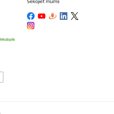
Sekojiet mums
 Jēkabpils
s.