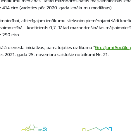
o ienākumu mediānas
. Tātad m
aznodrošinātas mājsaimniecības ien
z
414
eiro (vadoties pēc 2020. gada ienākumu mediānas).
iecībai, attiecīgajam ienākumu slieksnim piemērojami šādi koefic
imniecībā – koeficients 0,7.
Tātad maznodrošinātas mājsaimniecīb
 290 eiro.
lā dienesta iniciatīvas, pamatojoties uz likum
u
"
Grozījumi Sociālo 
es 2021. gada 25. novembra saistoš
ie
noteikum
i
Nr. 21
.