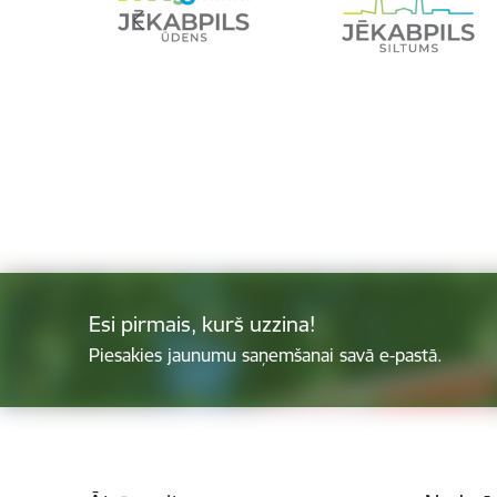
Esi pirmais, kurš uzzina!
Piesakies jaunumu saņemšanai savā e-pastā.
Kājene