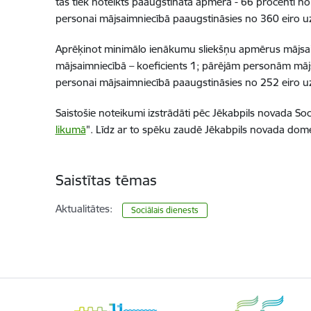
tas tiek noteikts paaugstinātā apmērā
-
66 procenti n
personai mājsaimniecībā
paaugstināsies no
360
eiro u
Aprēķinot minimālo ienākumu sliekšņu apmērus mājsaimn
mājsaimniecībā – koeficients 1;
pārējām personām mājsa
personai mājsaimniecībā paaugstināsies no 252 eiro uz
Saistošie noteikumi izstrādāti
pēc Jēkabpils novada Sociā
likumā
"
. Līdz ar to spē
ku zaudē Jēkabpils novada dom
Saistītas tēmas
Aktualitātes:
Sociālais dienests