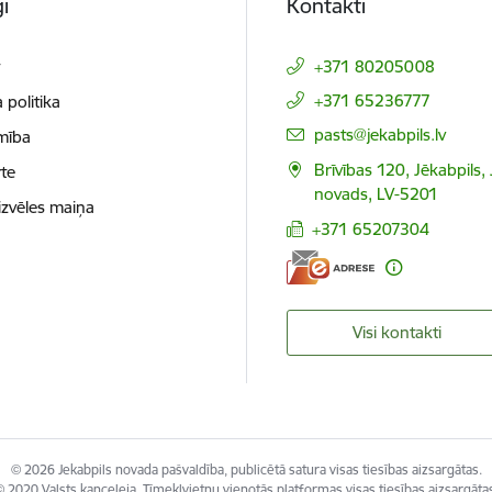
i
Kontakti
t
+371 80205008
+371 65236777
 politika
E-pasts:
pasts@jekabpils.lv
mība
Brīvības 120, Jēkabpils,
te
novads, LV-5201
izvēles maiņa
+371 65207304
Visi kontakti
© 2026 Jekabpils novada pašvaldība, publicētā satura visas tiesības aizsargātas.
 2020 Valsts kanceleja, Tīmekļvietņu vienotās platformas visas tiesības aizsargāta