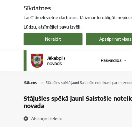
Pāriet uz lapas saturu
Sīkdatnes
Lai šī tīmekļvietne darbotos, tā izmanto obligāti nepiec
Lūdzu, atzīmējiet savu izvēli:
Noraidīt
Apstiprināt visas
Pašvaldība
Sākums
Stājušies spēkā jauni Saistošie noteikumi par maznod
Stājušies spēkā jauni Saistošie note
novadā
Atskaņot tekstu