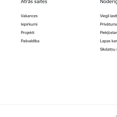
Ātrās saites
Noderīg
Vakances
Viegli lasī
Iepirkumi
Privātuma
Projekti
Piekļūsta
Pašvaldība
Lapas kar
Sīkdatņu 
©