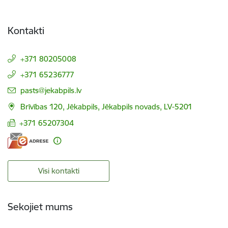
Kontakti
+371 80205008
+371 65236777
E-pasts:
pasts@jekabpils.lv
Brīvības 120, Jēkabpils, Jēkabpils novads, LV-5201
+371 65207304
Visi kontakti
Sekojiet mums