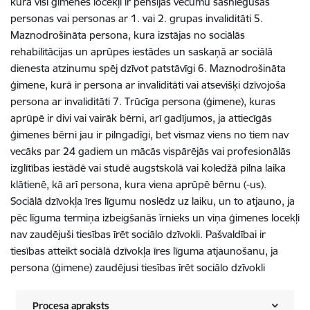
kurā visi ģimenes locekļi ir pensijas vecumu sasniegušas
personas vai personas ar 1. vai 2. grupas invaliditāti 5.
Maznodrošināta persona, kura izstājas no sociālās
rehabilitācijas un aprūpes iestādes un saskaņā ar sociālā
dienesta atzinumu spēj dzīvot patstāvīgi 6. Maznodrošināta
ģimene, kurā ir persona ar invaliditāti vai atsevišķi dzīvojoša
persona ar invaliditāti 7. Trūcīga persona (ģimene), kuras
aprūpē ir divi vai vairāk bērni, arī gadījumos, ja attiecīgās
ģimenes bērni jau ir pilngadīgi, bet vismaz viens no tiem nav
vecāks par 24 gadiem un mācās vispārējās vai profesionālās
izglītības iestādē vai studē augstskolā vai koledžā pilna laika
klātienē, kā arī persona, kura viena aprūpē bērnu (-us).
Sociālā dzīvokļa īres līgumu noslēdz uz laiku, un to atjauno, ja
pēc līguma termiņa izbeigšanās īrnieks un viņa ģimenes locekļi
nav zaudējuši tiesības īrēt sociālo dzīvokli. Pašvaldībai ir
tiesības atteikt sociālā dzīvokļa īres līguma atjaunošanu, ja
persona (ģimene) zaudējusi tiesības īrēt sociālo dzīvokli
Procesa apraksts