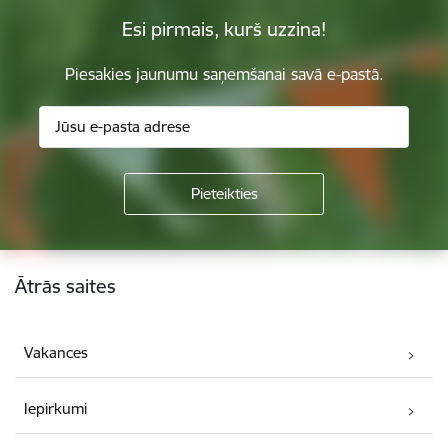
Esi pirmais, kurš uzzina!
Piesakies jaunumu saņemšanai savā e-pastā.
Kājene
Ātrās saites
Vakances
Iepirkumi