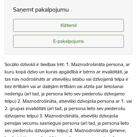
Saņemt pakalpojumu
Klātienē
E-pakalpojums
Sociālo dzīvokli ir tiesības īrēt: 1. Maznodrošināta persona, ar
kuru kopā dzīvo un kuras apgādībā ir bērns ar invaliditāti, ja
tas nav nodrošināts ar atsevišķu istabu vai dzīvojamā telpa ir
bez ērtībām vai ar daļējām ērtībām vai atzīta par lietošanai
nederīgu (arī tad, ja persona lieto sev piederošu dzīvojamo
telpu) 2. Maznodrošināta, atsevišķi dzīvojoša persona ar 1. vai
2. grupas invaliditāti (arī tad, ja persona lieto sev piederošu
dzīvojamo telpu) 3. Maznodrošināta, atsevišķi dzīvojoša
pensijas vecumu sasniegusi persona (arī tad, ja persona lieto
sev piederošu dzīvojamo telpu) 4. Maznodrošināta ģimene,