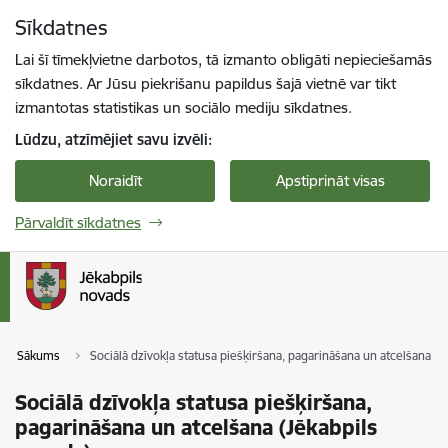
Pāriet uz lapas saturu
Sīkdatnes
Spied
lai meklētu
Enter
Lai šī tīmekļvietne darbotos, tā izmanto obligāti nepieciešamās
sīkdatnes. Ar Jūsu piekrišanu papildus šajā vietnē var tikt
izmantotas statistikas un sociālo mediju sīkdatnes.
Lūdzu, atzīmējiet savu izvēli:
Noraidīt
Apstiprināt visas
Pārvaldīt sīkdatnes
Sākums
Sociālā dzīvokļa statusa piešķiršana, pagarināšana un atcelšana (J
Sociālā dzīvokļa statusa piešķiršana,
pagarināšana un atcelšana (Jēkabpils