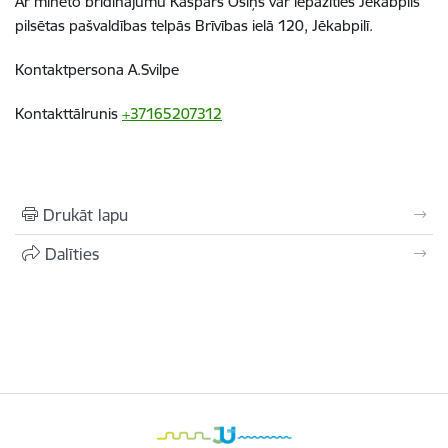
Ar minēto brīdinājumu Kaspars Ošiņš var iepazīties Jēkabpils
pilsētas pašvaldības telpās Brīvības ielā 120, Jēkabpilī.
Kontaktpersona A.Svilpe
Kontakttālrunis
+37165207312
Drukāt lapu
Dalīties