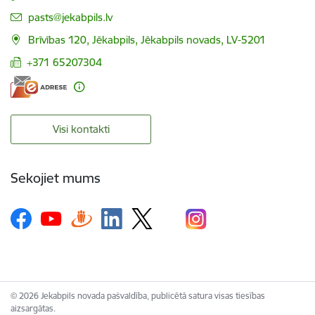
E-pasts:
pasts@jekabpils.lv
Brīvības 120, Jēkabpils, Jēkabpils novads, LV-5201
+371 65207304
Visi kontakti
Sekojiet mums
© 2026 Jekabpils novada pašvaldība, publicētā satura visas tiesības
aizsargātas.