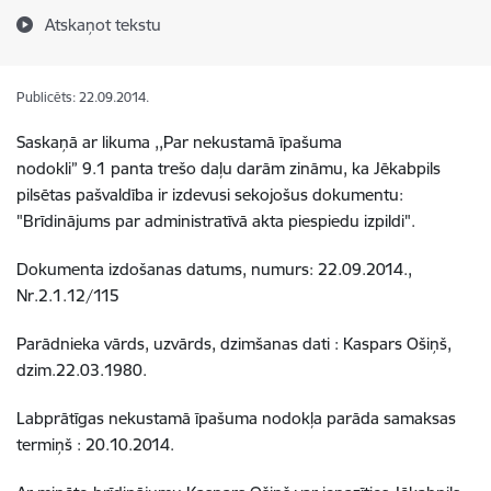
Atskaņot tekstu
Publicēts: 22.09.2014.
Saskaņā ar likuma ,,Par nekustamā īpašuma
nodokli” 9.1 panta trešo daļu darām zināmu, ka Jēkabpils
pilsētas pašvaldība ir izdevusi sekojošus dokumentu:
"Brīdinājums par administratīvā akta piespiedu izpildi".
Dokumenta izdošanas datums, numurs: 22.09.2014.,
Nr.2.1.12/115
Parādnieka vārds, uzvārds, dzimšanas dati : Kaspars Ošiņš,
dzim.22.03.1980.
Labprātīgas nekustamā īpašuma nodokļa parāda samaksas
termiņš : 20.10.2014.