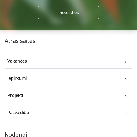
Kājene
Ātrās saites
Vakances
Iepirkumi
Projekti
Pašvaldība
Noderīgi