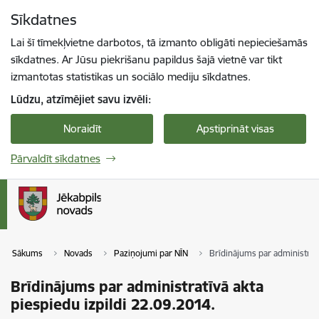
Pāriet uz lapas saturu
Sīkdatnes
Spied
lai meklētu
Enter
Lai šī tīmekļvietne darbotos, tā izmanto obligāti nepieciešamās
sīkdatnes. Ar Jūsu piekrišanu papildus šajā vietnē var tikt
izmantotas statistikas un sociālo mediju sīkdatnes.
Lūdzu, atzīmējiet savu izvēli:
Noraidīt
Apstiprināt visas
Pārvaldīt sīkdatnes
Sākums
Novads
Paziņojumi par NĪN
Brīdinājums par administratī
Brīdinājums par administratīvā akta
piespiedu izpildi 22.09.2014.