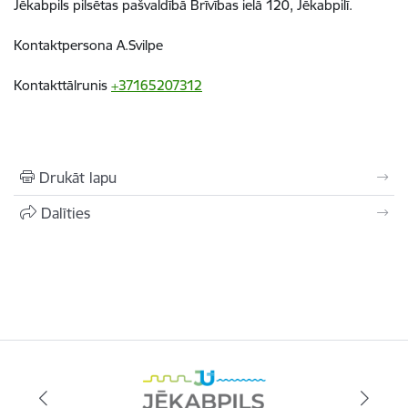
Jēkabpils pilsētas pašvaldībā Brīvības ielā 120, Jēkabpilī.
Kontaktpersona A.Svilpe
Kontakttālrunis
+37165207312
Drukāt lapu
Dalīties