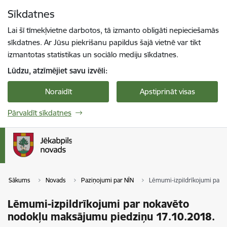
Pāriet uz lapas saturu
Sīkdatnes
Spied
lai meklētu
Enter
Lai šī tīmekļvietne darbotos, tā izmanto obligāti nepieciešamās
sīkdatnes. Ar Jūsu piekrišanu papildus šajā vietnē var tikt
izmantotas statistikas un sociālo mediju sīkdatnes.
Lūdzu, atzīmējiet savu izvēli:
Noraidīt
Apstiprināt visas
Pārvaldīt sīkdatnes
Sākums
Novads
Paziņojumi par NĪN
Lēmumi-izpildrīkojumi par 
Lēmumi-izpildrīkojumi par nokavēto
nodokļu maksājumu piedziņu 17.10.2018.