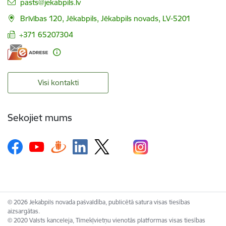
E-pasts:
pasts@jekabpils.lv
Brīvības 120, Jēkabpils, Jēkabpils novads, LV-5201
+371 65207304
Visi kontakti
Sekojiet mums
© 2026 Jekabpils novada pašvaldība, publicētā satura visas tiesības
aizsargātas.
© 2020 Valsts kanceleja, Tīmekļvietņu vienotās platformas visas tiesības