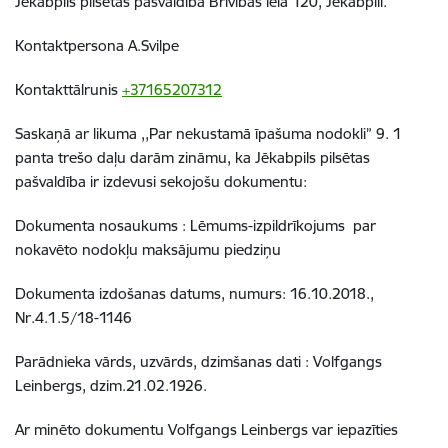
Jēkabpils pilsētas pašvaldībā Brīvības ielā 120, Jēkabpilī.
Kontaktpersona A.Svilpe
Kontakttālrunis
+37165207312
Saskaņā ar likuma ,,Par nekustamā īpašuma nodokli” 9. 1
panta trešo daļu darām zināmu, ka Jēkabpils pilsētas
pašvaldība ir izdevusi sekojošu dokumentu:
Dokumenta nosaukums : Lēmums-izpildrīkojums par
nokavēto nodokļu maksājumu piedziņu
Dokumenta izdošanas datums, numurs: 16.10.2018.,
Nr.4.1.5/18-1146
Parādnieka vārds, uzvārds, dzimšanas dati : Volfgangs
Leinbergs, dzim.21.02.1926.
Ar minēto dokumentu Volfgangs Leinbergs var iepazīties