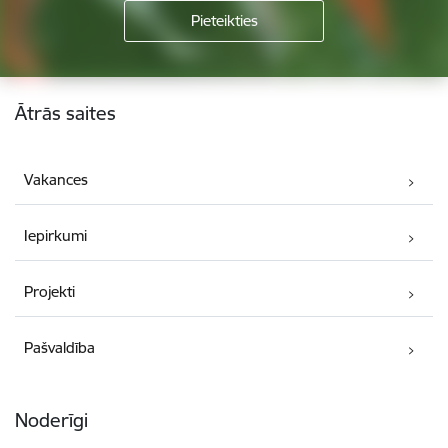
Kājene
Ātrās saites
Vakances
Iepirkumi
Projekti
Pašvaldība
Noderīgi