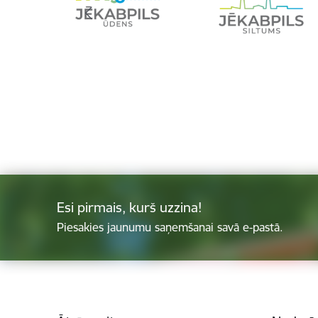
Esi pirmais, kurš uzzina!
Piesakies jaunumu saņemšanai savā e-pastā.
Kājene