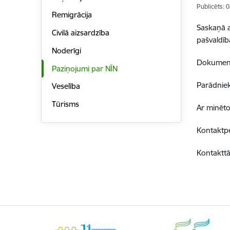
Publicēts: 
Remigrācija
Saskaņā a
Civilā aizsardzība
pašvaldīb
Noderīgi
Dokument
Paziņojumi par NĪN
Parādniek
Veselība
Tūrisms
Ar minēto
Kontaktpe
Kontakttā