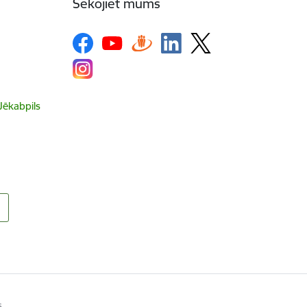
Sekojiet mums
 Jēkabpils
s.