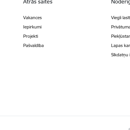
Ātrās saites
Noderīg
Vakances
Viegli lasī
Iepirkumi
Privātuma
Projekti
Piekļūsta
Pašvaldība
Lapas kar
Sīkdatņu 
©