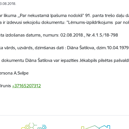
03.08.2018.
r likuma ,,Par nekustamā īpašuma nodokli” 91. panta trešo daļu da
a ir izdevusi sekojošu dokumentu: "Lēmums-izpildrīkojums par n
a izdošanas datums, numurs: 02.08.2018., Nr.4.1.5/18-798
a vārds, uzvārds, dzimšanas dati : Diāna Šatilova, dzim.10.04.1979
 dokumentu Diāna Šatilova var iepazīties Jēkabpils pilsētas pašvaldī
rsona A.Svilpe
lrunis
+37165207312