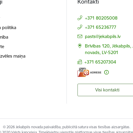
i
Kontakti
t
+371 80205008
+371 65236777
 politika
E-pasts:
pasts@jekabpils.lv
mība
Brīvības 120, Jēkabpils,
te
novads, LV-5201
izvēles maiņa
+371 65207304
Visi kontakti
© 2026 Jekabpils novada pašvaldība, publicētā satura visas tiesības aizsargātas.
 2020 Valsts kanceleja, Tīmekļvietņu vienotās platformas visas tiesības aizsargāta