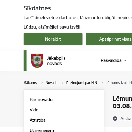
Pāriet uz lapas saturu
Sīkdatnes
Lai šī tīmekļvietne darbotos, tā izmanto obligāti nepiec
Lūdzu, atzīmējiet savu izvēli:
Noraidīt
Apstiprināt visas
Pašvaldība
Sākums
Novads
Paziņojumi par NĪN
Lēmums-izpildrī
Lēmum
Par novadu
03.08
Vide
Atska
Attīstība
Uzņēmējiem