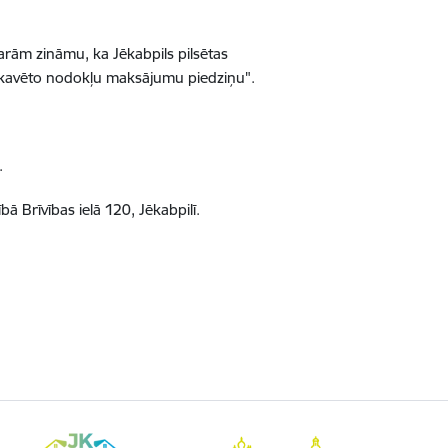
rām zināmu, ka Jēkabpils pilsētas
okavēto nodokļu maksājumu piedziņu".
.
bā Brīvības ielā 120, Jēkabpilī.