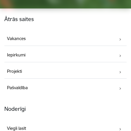
Kājene
Ātrās saites
Vakances
Iepirkumi
Projekti
Pašvaldība
Noderīgi
Viegli lasīt