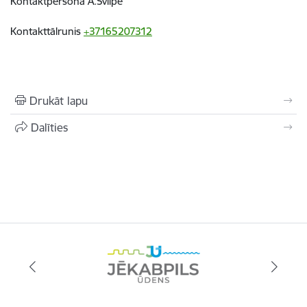
Kontaktpersona A.Svilpe
Kontakttālrunis
+37165207312
Drukāt lapu
Dalīties