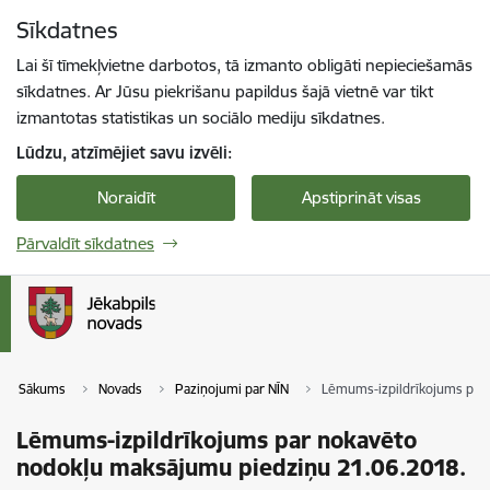
Pāriet uz lapas saturu
Sīkdatnes
Spied
lai meklētu
Enter
Lai šī tīmekļvietne darbotos, tā izmanto obligāti nepieciešamās
sīkdatnes. Ar Jūsu piekrišanu papildus šajā vietnē var tikt
izmantotas statistikas un sociālo mediju sīkdatnes.
Lūdzu, atzīmējiet savu izvēli:
Noraidīt
Apstiprināt visas
Pārvaldīt sīkdatnes
Sākums
Novads
Paziņojumi par NĪN
Lēmums-izpildrīkojums par 
Lēmums-izpildrīkojums par nokavēto
nodokļu maksājumu piedziņu 21.06.2018.