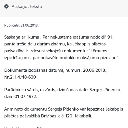
Atskaņot tekstu
Publicēts: 21.06.2018.
Saskaņā ar likuma ,,Par nekustamā īpašuma nodokli” 91.
panta trešo daļu darām zināmu, ka Jēkabpils pilsētas
pašvaldība ir izdevusi sekojošu dokumentu: "Lēmums-
izpildrīkojums par nokavēto nodokļu maksājumu piedziņu".
Dokumenta izdošanas datums, numurs: 20.06.2018.,
Nr.2.1.4/18-630
Parādnieka vārds, uzvārds, dzimšanas dati : Sergejs Pidenko,
dzim.01.07.1972.
Ar minēto dokumentu Sergejs Pidenko var iepazīties Jēkabpils
pilsētas pašvaldībā Brīvības ielā 120, Jēkabpilī.