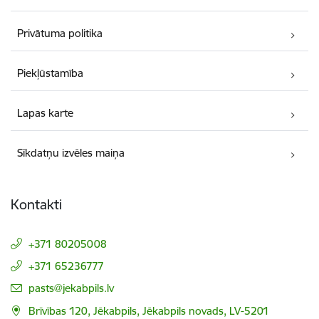
Privātuma politika
Piekļūstamība
Lapas karte
Sīkdatņu izvēles maiņa
Kontakti
+371 80205008
+371 65236777
E-pasts:
pasts@jekabpils.lv
Brīvības 120, Jēkabpils, Jēkabpils novads, LV-5201