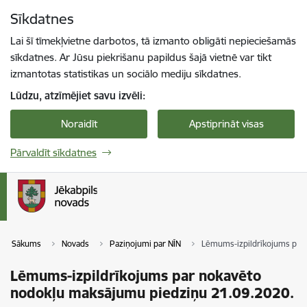
Pāriet uz lapas saturu
Sīkdatnes
Spied
lai meklētu
Enter
Lai šī tīmekļvietne darbotos, tā izmanto obligāti nepieciešamās
sīkdatnes. Ar Jūsu piekrišanu papildus šajā vietnē var tikt
izmantotas statistikas un sociālo mediju sīkdatnes.
Lūdzu, atzīmējiet savu izvēli:
Noraidīt
Apstiprināt visas
Pārvaldīt sīkdatnes
Sākums
Novads
Paziņojumi par NĪN
Lēmums-izpildrīkojums par
Lēmums-izpildrīkojums par nokavēto
nodokļu maksājumu piedziņu 21.09.2020.