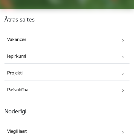
Kājene
Ātrās saites
Vakances
Iepirkumi
Projekti
Pašvaldība
Noderīgi
Viegli lasīt