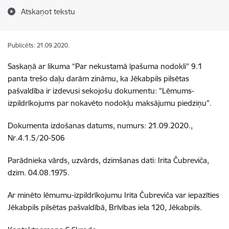
Atskaņot tekstu
Publicēts: 21.09.2020.
Saskaņā ar likuma “Par nekustamā īpašuma nodokli” 9.1
panta trešo daļu darām zināmu, ka Jēkabpils pilsētas
pašvaldība ir izdevusi sekojošu dokumentu: "Lēmums-
izpildrīkojums par nokavēto nodokļu maksājumu piedziņu".
Dokumenta izdošanas datums, numurs: 21.09.2020.,
Nr.4.1.5/20-506
Parādnieka vārds, uzvārds, dzimšanas dati: Irita Čubreviča,
dzim. 04.08.1975.
Ar minēto lēmumu-izpildrīkojumu Irita Čubreviča var iepazīties
Jēkabpils pilsētas pašvaldībā, Brīvības iela 120, Jēkabpils.