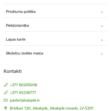
Privātuma politika
Piekļūstamība
Lapas karte
Sīkdatņu izvēles maiņa
Kontakti
+371 80205008
+371 65236777
E-pasts:
pasts@jekabpils.lv
Brīvības 120, Jēkabpils, Jēkabpils novads, LV-5201