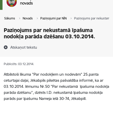
Sākums
Novads
Paziņojumi par NĪN
Paziņojums par nekustamā 
Paziņojums par nekustamā īpašuma
nodokļa parāda dzēšanu 03.10.2014.
Atskaņot tekstu
Publicēts: 03.12.2014.
Atbilstoši likuma "Par nodokļiem un nodevām" 25.panta
ceturtajai daļai, Jēkabpils pilsētas pašvaldība informē, ka ar
03.10.2014. lēmumu Nr.50 "Par nekustamā īpašuma nodokļa
parāda dzēšanu", dzēsts I.D. nekustamā īpašuma nodokļa
parāds par īpašumu Nameja ielā 30-74, Jēkabpilī.