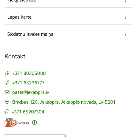
Lapas karte
Sīkdatņu izvēles maiņa
Kontakti
+371 80205008
+371 65236777
E-pasts:
pasts@jekabpils.lv
Brīvības 120, Jēkabpils, Jēkabpils novads, LV-5201
+371 65207304