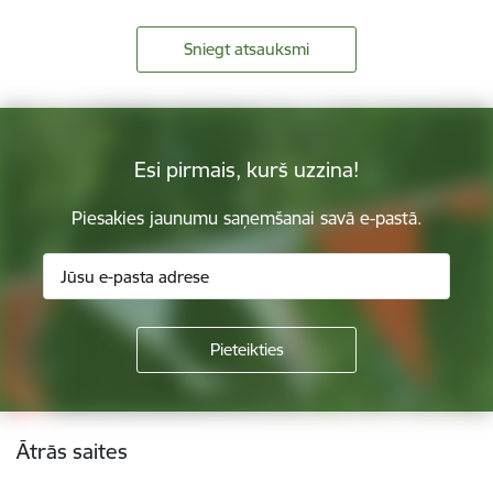
Sniegt atsauksmi
Esi pirmais, kurš uzzina!
Piesakies jaunumu saņemšanai savā e-pastā.
Kājene
Ātrās saites