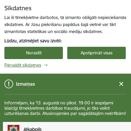
Pāriet uz lapas saturu
Sīkdatnes
Spied
lai meklētu
Enter
Lai šī tīmekļvietne darbotos, tā izmanto obligāti nepieciešamās
sīkdatnes. Ar Jūsu piekrišanu papildus šajā vietnē var tikt
izmantotas statistikas un sociālo mediju sīkdatnes.
Lūdzu, atzīmējiet savu izvēli:
Noraidīt
Apstiprināt visas
Pārvaldīt sīkdatnes
Izmaiņas
Informējam, ka 13. augustā no plkst. 19.00 ir iespējami
īslaicīgi tīmekļvietnes darbības traucējumi, jo tiks veikti
uzturēšanas darbi. Atvainojamies par sagādātajām neērtībām!