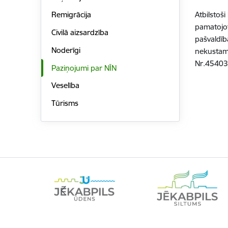
Atbilstoš
Remigrācija
pamatojot
Civilā aizsardzība
pašvaldīb
Noderīgi
nekustamā
Nr.45403
Paziņojumi par NĪN
Veselība
Tūrisms