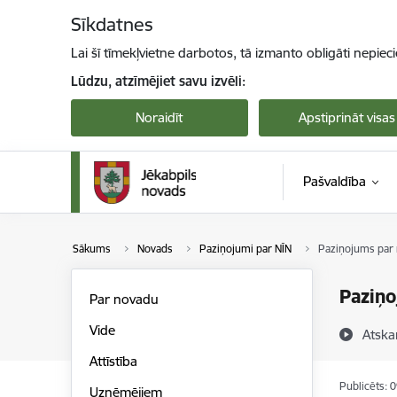
Pāriet uz lapas saturu
Sīkdatnes
Lai šī tīmekļvietne darbotos, tā izmanto obligāti nepiec
Lūdzu, atzīmējiet savu izvēli:
Noraidīt
Apstiprināt visas
Pašvaldība
Sākums
Novads
Paziņojumi par NĪN
Paziņojums par 
Paziņo
Par novadu
Vide
Atska
Attīstība
Publicēts: 
Uzņēmējiem