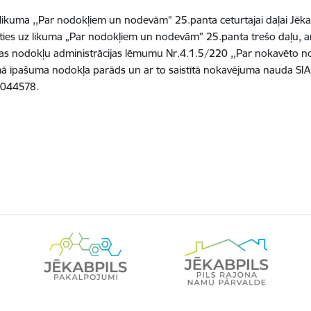
i likuma ,,Par nodokļiem un nodevām” 25.panta ceturtajai daļai Jēkab
ies uz likuma „Par nodokļiem un nodevām” 25.panta trešo daļu, ar
as nodokļu administrācijas lēmumu Nr.4.1.5/220 ,,Par nokavēto 
 īpašuma nodokļa parāds un ar to saistītā nokavējuma nauda SIA A
044578.