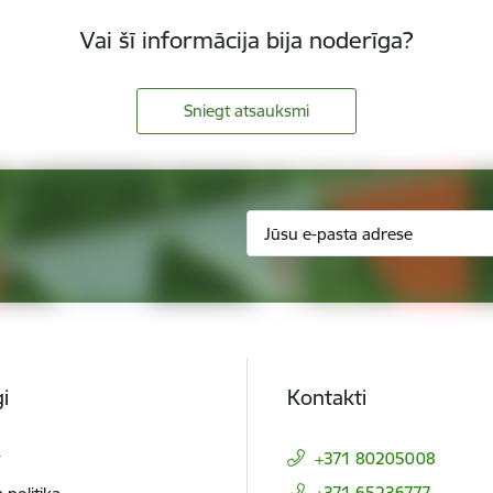
Vai šī informācija bija noderīga?
Sniegt atsauksmi
i
Kontakti
t
+371 80205008
+371 65236777