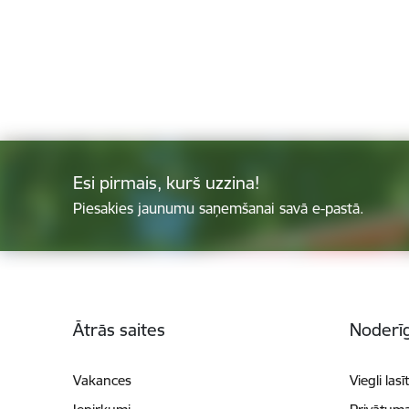
Esi pirmais, kurš uzzina!
Piesakies jaunumu saņemšanai savā e-pastā.
Kājene
Ātrās saites
Noderīg
Vakances
Viegli lasī