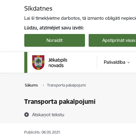
Pāriet uz lapas saturu
Sīkdatnes
Lai šī tīmekļvietne darbotos, tā izmanto obligāti nepiec
Lūdzu, atzīmējiet savu izvēli:
Noraidīt
Apstiprināt visas
Pašvaldība
Sākums
Transporta pakalpojumi
Transporta pakalpojumi
Atskaņot tekstu
Publicēts: 06.05.2021.