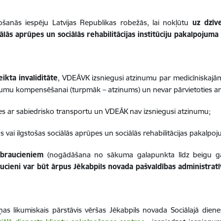
šanās iespēju Latvijas Republikas robežās, lai nokļūtu
uz dzīve
sociālās aprūpes un sociālās rehabilitācijas institūciju pakalpoj
ikta invaliditāte
, VDEĀVK izsniegusi atzinumu par medicīniskajām 
umu kompensēšanai (turpmāk – atzinums) un nevar pārvietoties ar 
ies ar sabiedrisko transportu un VDEĀK nav izsniegusi atzinumu;
 vai ilgstošas sociālās aprūpes un sociālās rehabilitācijas pakalpoju
 braucieniem
(nogādāšana no sākuma galapunkta līdz beigu gala
ucieni var būt ārpus Jēkabpils novada pašvaldības administratīv
s likumiskais pārstāvis vēršas Jēkabpils novada Sociālajā dienes