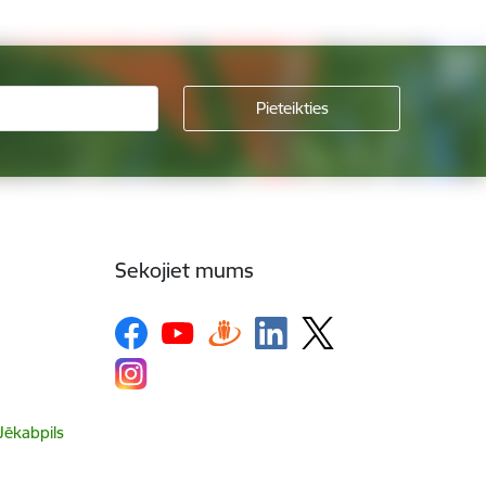
Sekojiet mums
 Jēkabpils