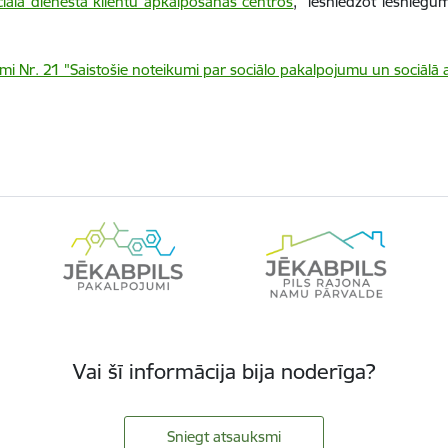
iālā dienesta klientu apkalpošanas centros
, iesniedzot iesniegu
mi Nr. 21 "Saistošie noteikumi par sociālo pakalpojumu un sociāl
Vai šī informācija bija noderīga?
Sniegt atsauksmi