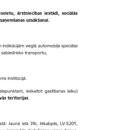
svietu, ārstniecības iestādi, sociālās
uma saņemšanas uzsākšanai.
indikācijām vieglā automobiļa speciālai
sabiedrisko transportu;
ms institūcijā.
punktam, ieskaitot gaidīšanas laiku)
ās teritorijas
.
tā: Jaunā iela 39i, Jēkabpils, LV-5201,