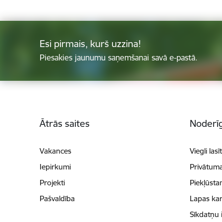
Esi pirmais, kurš uzzina!
Piesakies jaunumu saņemšanai savā e-pastā.
Kājene
Ātrās saites
Noderīg
Vakances
Viegli lasī
Iepirkumi
Privātuma
Projekti
Piekļūsta
Pašvaldība
Lapas kar
Sīkdatņu 