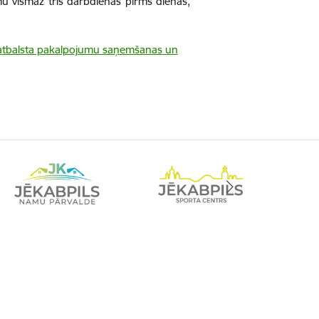
mu vismaz trīs darbdienas pirms dienas,
ā atbalsta pakalpojumu saņemšanas un