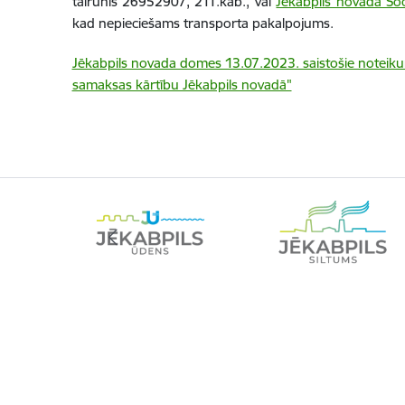
tālrunis 26952907, 211.kab., vai
Jēkabpils novada Soc
kad nepieciešams transporta pakalpojums.
Jēkabpils novada domes 13.07.2023. saistošie noteiku
samaksas kārtību Jēkabpils novadā"