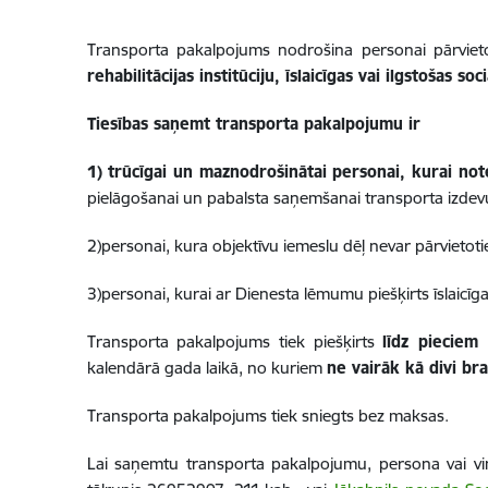
Transporta pakalpojums nodrošina personai pārvieto
rehabilitācijas institūciju, īslaicīgas vai ilgstošas 
Tiesības saņemt transporta pakalpojumu ir
1) trūcīgai un maznodrošinātai personai, kurai note
pielāgošanai un pabalsta saņemšanai transporta izdev
2)personai, kura objektīvu iemeslu dēļ nevar pārvietot
3)personai, kurai ar Dienesta lēmumu piešķirts īslaicīgas
Transporta pakalpojums tiek piešķirts
līdz pieciem
kalendārā gada laikā, no kuriem
ne vairāk kā divi bra
Transporta pakalpojums tiek sniegts bez maksas.
Lai saņemtu transporta pakalpojumu, persona vai viņa