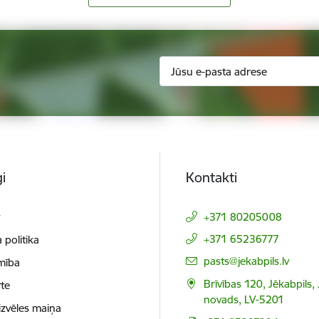
i
Kontakti
t
+371 80205008
+371 65236777
 politika
E-pasts:
pasts@jekabpils.lv
mība
Brīvības 120, Jēkabpils,
te
novads, LV-5201
izvēles maiņa