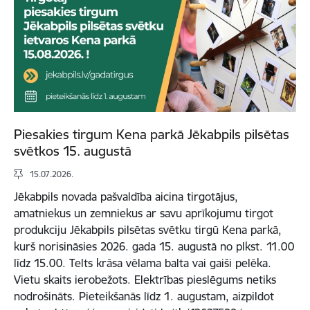
Piesakies tirgum Kena parkā Jēkabpils pilsētas
svētkos 15. augustā
15.07.2026.
Jēkabpils novada pašvaldība aicina tirgotājus,
amatniekus un zemniekus ar savu aprīkojumu tirgot
produkciju Jēkabpils pilsētas svētku tirgū Kena parkā,
kurš norisināsies 2026. gada 15. augustā no plkst. 11.00
līdz 15.00. Telts krāsa vēlama balta vai gaiši pelēka.
Vietu skaits ierobežots. Elektrības pieslēgums netiks
nodrošināts. Pieteikšanās līdz 1. augustam, aizpildot