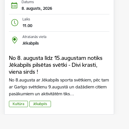
Datums
8. augusts, 2026
Laiks
11.00
Atrašanās vieta
Jēkabpils
No 8. augusta līdz 15.augustam notiks
Jēkabpils pilsētas svētki - Divi krasti,
viena sirds !
No 8.augusta ar Jēkabpils sporta svētkiem, pēc tam
ar Garīgo svētdienu 9.augustā un dažādiem citiem
pasākumiem un aktivitātēm tiks…
Kultūra
Jēkabpils