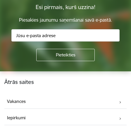
Esi pirmais, kurš uzzina!
Piesakies jaunumu saņemšanai savā e-pastā.
Kājene
Ātrās saites
Vakances
Iepirkumi