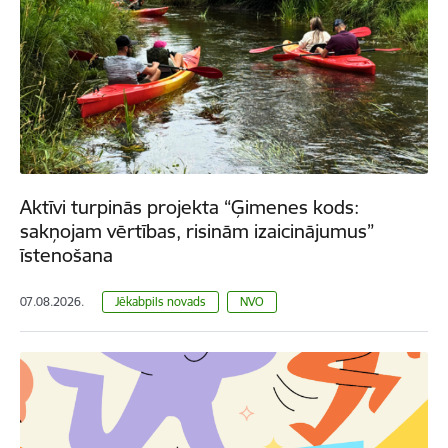
Aktīvi turpinās projekta “Ģimenes kods:
sakņojam vērtības, risinām izaicinājumus”
īstenošana
07.08.2026.
Jēkabpils novads
NVO