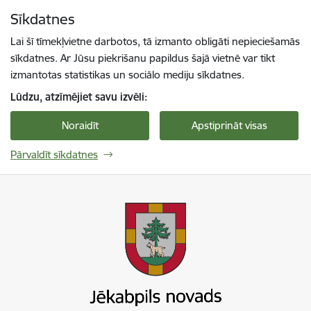
Pāriet uz lapas saturu
Sīkdatnes
Spied
lai meklētu
Enter
Lai šī tīmekļvietne darbotos, tā izmanto obligāti nepieciešamās
sīkdatnes. Ar Jūsu piekrišanu papildus šajā vietnē var tikt
izmantotas statistikas un sociālo mediju sīkdatnes.
Lūdzu, atzīmējiet savu izvēli:
Noraidīt
Apstiprināt visas
Pārvaldīt sīkdatnes
Jekabpils novada pašvaldība