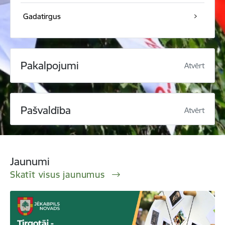
Gadatirgus
Pakalpojumi
Atvērt
Pašvaldība
Atvērt
Jaunumi
Skatīt visus jaunumus