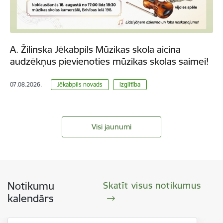
A. Žilinska Jēkabpils Mūzikas skola aicina
audzēkņus pievienoties mūzikas skolas saimei!
07.08.2026.
Jēkabpils novads
Izglītība
Visi jaunumi
Notikumu
Skatīt visus notikumus
kalendārs