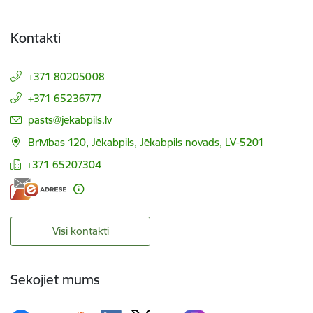
Kontakti
+371 80205008
+371 65236777
E-pasts:
pasts@jekabpils.lv
Brīvības 120, Jēkabpils, Jēkabpils novads, LV-5201
+371 65207304
Visi kontakti
Sekojiet mums