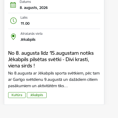
Datums
8. augusts, 2026
Laiks
11.00
Atrašanās vieta
Jēkabpils
No 8. augusta līdz 15.augustam notiks
Jēkabpils pilsētas svētki - Divi krasti,
viena sirds !
No 8.augusta ar Jēkabpils sporta svētkiem, pēc tam
ar Garīgo svētdienu 9.augustā un dažādiem citiem
pasākumiem un aktivitātēm tiks…
Kultūra
Jēkabpils