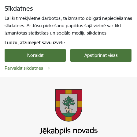
Pāriet uz lapas saturu
Sīkdatnes
Spied
lai meklētu
Enter
Lai šī tīmekļvietne darbotos, tā izmanto obligāti nepieciešamās
sīkdatnes. Ar Jūsu piekrišanu papildus šajā vietnē var tikt
izmantotas statistikas un sociālo mediju sīkdatnes.
Lūdzu, atzīmējiet savu izvēli:
Noraidīt
Apstiprināt visas
Pārvaldīt sīkdatnes
Jekabpils novada pašvaldība