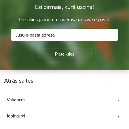
Esi pirmais, kurš uzzina!
Piesakies jaunumu saņemšanai savā e-pastā.
Kājene
Ātrās saites
Vakances
Iepirkumi