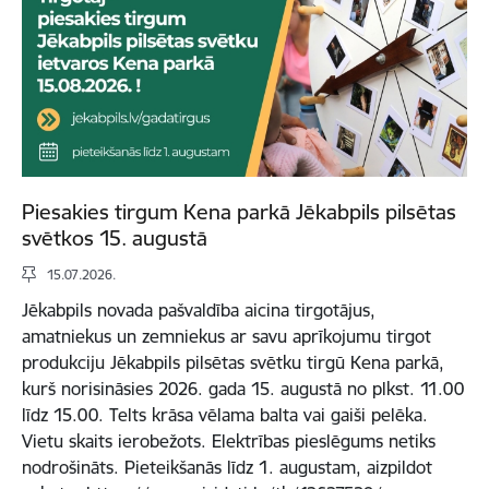
Piesakies tirgum Kena parkā Jēkabpils pilsētas
svētkos 15. augustā
15.07.2026.
Jēkabpils novada pašvaldība aicina tirgotājus,
amatniekus un zemniekus ar savu aprīkojumu tirgot
produkciju Jēkabpils pilsētas svētku tirgū Kena parkā,
kurš norisināsies 2026. gada 15. augustā no plkst. 11.00
līdz 15.00. Telts krāsa vēlama balta vai gaiši pelēka.
Vietu skaits ierobežots. Elektrības pieslēgums netiks
nodrošināts. Pieteikšanās līdz 1. augustam, aizpildot