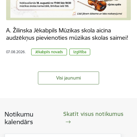
A. Žilinska Jēkabpils Mūzikas skola aicina
audzēkņus pievienoties mūzikas skolas saimei!
07.08.2026.
Jēkabpils novads
Izglītība
Visi jaunumi
Notikumu
Skatīt visus notikumus
kalendārs