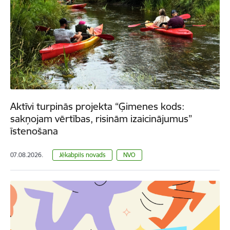
Aktīvi turpinās projekta “Ģimenes kods:
sakņojam vērtības, risinām izaicinājumus”
īstenošana
07.08.2026.
Jēkabpils novads
NVO