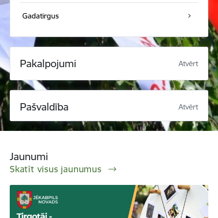
Gadatirgus
Pakalpojumi
Atvērt
Pašvaldība
Atvērt
Jaunumi
Skatīt visus jaunumus