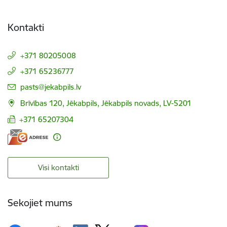
Kontakti
+371 80205008
+371 65236777
E-pasts:
pasts@jekabpils.lv
Brīvības 120, Jēkabpils, Jēkabpils novads, LV-5201
+371 65207304
Visi kontakti
Sekojiet mums