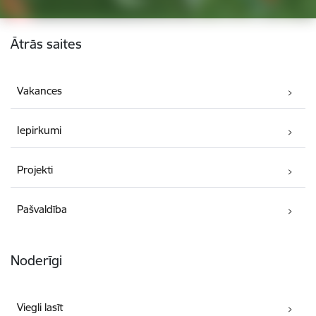
Kājene
Ātrās saites
Vakances
Iepirkumi
Projekti
Pašvaldība
Noderīgi
Viegli lasīt