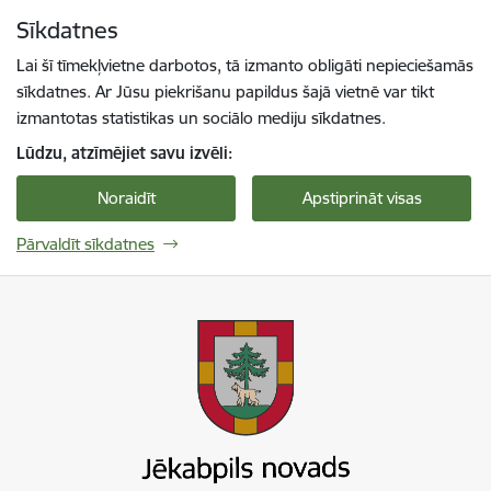
Pāriet uz lapas saturu
Sīkdatnes
Spied
lai meklētu
Enter
Lai šī tīmekļvietne darbotos, tā izmanto obligāti nepieciešamās
sīkdatnes. Ar Jūsu piekrišanu papildus šajā vietnē var tikt
izmantotas statistikas un sociālo mediju sīkdatnes.
Lūdzu, atzīmējiet savu izvēli:
Noraidīt
Apstiprināt visas
Pārvaldīt sīkdatnes
Jekabpils novada pašvaldība