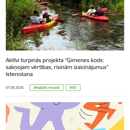
Aktīvi turpinās projekta “Ģimenes kods:
sakņojam vērtības, risinām izaicinājumus”
īstenošana
07.08.2026.
Jēkabpils novads
NVO