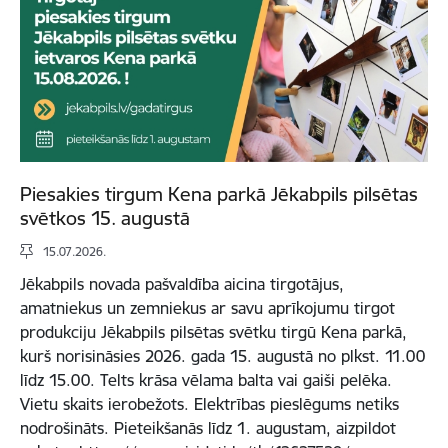
Piesakies tirgum Kena parkā Jēkabpils pilsētas
svētkos 15. augustā
15.07.2026.
Jēkabpils novada pašvaldība aicina tirgotājus,
amatniekus un zemniekus ar savu aprīkojumu tirgot
produkciju Jēkabpils pilsētas svētku tirgū Kena parkā,
kurš norisināsies 2026. gada 15. augustā no plkst. 11.00
līdz 15.00. Telts krāsa vēlama balta vai gaiši pelēka.
Vietu skaits ierobežots. Elektrības pieslēgums netiks
nodrošināts. Pieteikšanās līdz 1. augustam, aizpildot