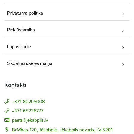
Privātuma politika
Piekļūstamība
Lapas karte
Sīkdatņu izvēles maiņa
Kontakti
+371 80205008
+371 65236777
E-pasts:
pasts@jekabpils.lv
Brīvības 120, Jēkabpils, Jēkabpils novads, LV-5201