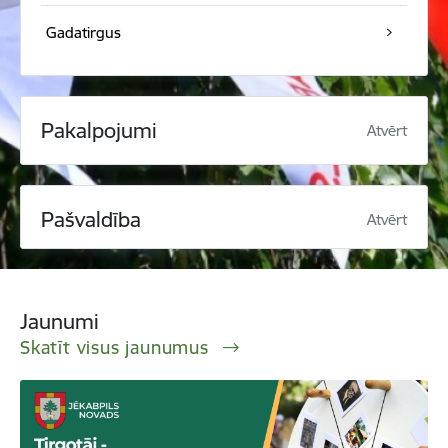
Gadatirgus
Pakalpojumi
Atvērt
Pašvaldība
Atvērt
Jaunumi
Skatīt visus jaunumus