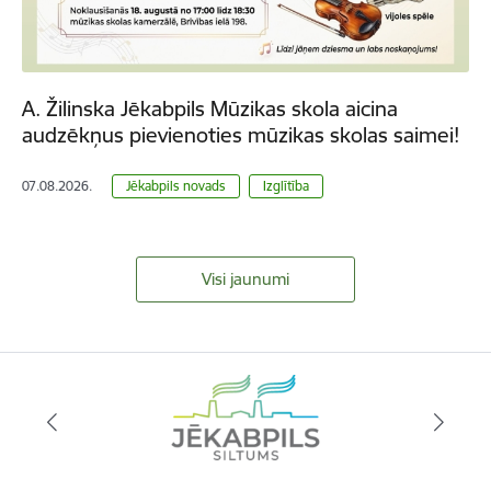
A. Žilinska Jēkabpils Mūzikas skola aicina
audzēkņus pievienoties mūzikas skolas saimei!
07.08.2026.
Jēkabpils novads
Izglītība
Visi jaunumi