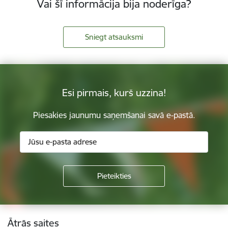
Vai šī informācija bija noderīga?
Sniegt atsauksmi
Esi pirmais, kurš uzzina!
Piesakies jaunumu saņemšanai savā e-pastā.
Kājene
Ātrās saites