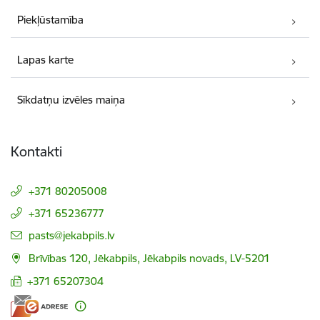
Piekļūstamība
Lapas karte
Sīkdatņu izvēles maiņa
Kontakti
+371 80205008
+371 65236777
E-pasts:
pasts@jekabpils.lv
Brīvības 120, Jēkabpils, Jēkabpils novads, LV-5201
+371 65207304