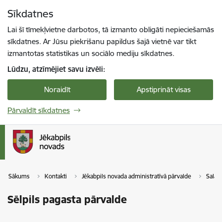
Pāriet uz lapas saturu
Sīkdatnes
Spied
lai meklētu
Enter
Lai šī tīmekļvietne darbotos, tā izmanto obligāti nepieciešamās
sīkdatnes. Ar Jūsu piekrišanu papildus šajā vietnē var tikt
izmantotas statistikas un sociālo mediju sīkdatnes.
Lūdzu, atzīmējiet savu izvēli:
Noraidīt
Apstiprināt visas
Pārvaldīt sīkdatnes
Sākums
Kontakti
Jēkabpils novada administratīvā pārvalde
Salas
Sēlpils pagasta pārvalde