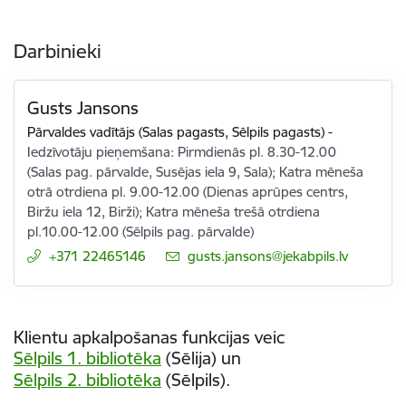
Darbinieki
Gusts Jansons
Pārvaldes vadītājs (Salas pagasts, Sēlpils pagasts)
-
Iedzīvotāju pieņemšana: Pirmdienās pl. 8.30-12.00
(Salas pag. pārvalde, Susējas iela 9, Sala); Katra mēneša
otrā otrdiena pl. 9.00-12.00 (Dienas aprūpes centrs,
Biržu iela 12, Birži); Katra mēneša trešā otrdiena
pl.10.00-12.00 (Sēlpils pag. pārvalde)
+371 22465146
E-pasts:
gusts.jansons@jekabpils.lv
Klientu apkalpošanas funkcijas veic
Sēlpils 1. bibliotēka
(Sēlija) un
Sēlpils 2. bibliotēka
(Sēlpils).