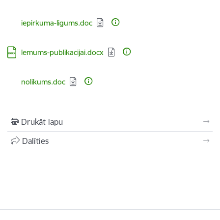
Lejupielādēt:
iepirkuma-ligums.doc
Lejupielādēt:
lemums-publikacijai.docx
Lejupielādēt:
nolikums.doc
Drukāt lapu
Dalīties