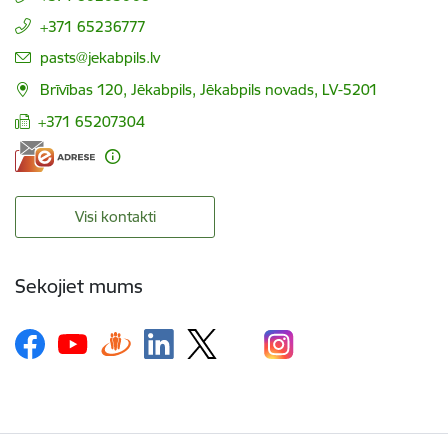
+371 65236777
E-pasts:
pasts@jekabpils.lv
Brīvības 120, Jēkabpils, Jēkabpils novads, LV-5201
+371 65207304
Visi kontakti
Sekojiet mums