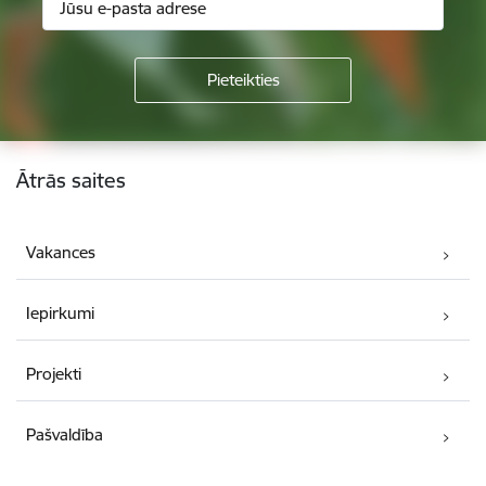
Kājene
Ātrās saites
Vakances
Iepirkumi
Projekti
Pašvaldība