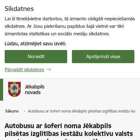
Pāriet uz lapas saturu
Sīkdatnes
Spied
lai meklētu
Enter
Lai šī tīmekļvietne darbotos, tā izmanto obligāti nepieciešamās
sīkdatnes. Ar Jūsu piekrišanu papildus šajā vietnē var tikt
izmantotas statistikas un sociālo mediju sīkdatnes.
Lūdzu, atzīmējiet savu izvēli:
Noraidīt
Apstiprināt visas
Pārvaldīt sīkdatnes
Sākums
Autobusu ar šoferi noma Jēkabpils pilsētas izglītības iestāžu k
Autobusu ar šoferi noma Jēkabpils
pilsētas izglītības iestāžu kolektīvu valsts