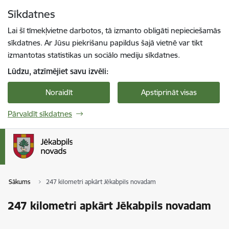
Pāriet uz lapas saturu
Sīkdatnes
Spied
lai meklētu
Enter
Lai šī tīmekļvietne darbotos, tā izmanto obligāti nepieciešamās
sīkdatnes. Ar Jūsu piekrišanu papildus šajā vietnē var tikt
izmantotas statistikas un sociālo mediju sīkdatnes.
Lūdzu, atzīmējiet savu izvēli:
Noraidīt
Apstiprināt visas
Pārvaldīt sīkdatnes
Sākums
247 kilometri apkārt Jēkabpils novadam
247 kilometri apkārt Jēkabpils novadam