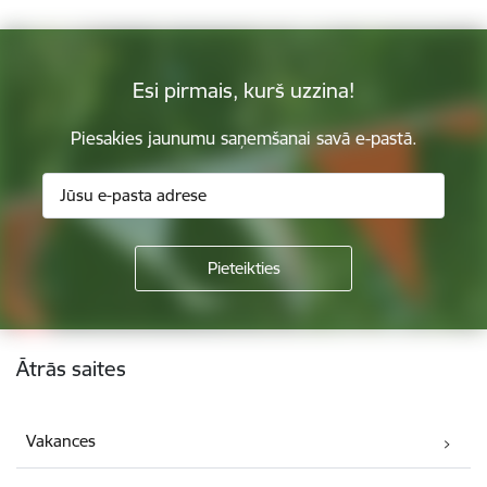
Esi pirmais, kurš uzzina!
Piesakies jaunumu saņemšanai savā e-pastā.
Kājene
Ātrās saites
Vakances