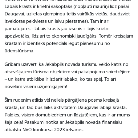
Labais krasts ir krietni sakoptāks (nopļauti mauriņi līdz pašai
Daugavai, uzlietas glempingu teltis vairākās vietās, daudzviet
izveidotas peldvietas un laivu piestātnes). Tam ir arī
pamatojums - labais krasts jau izsenis ir bijis krietni
apdzīvotāks, līdz arī to ekonomiski jaudīgāks. Tomēr kreisajam
krastam ir identisks potenciāls iegūt pienesumu no
ūdenstūrisma.
Gribam uzsvērt, ka Jēkabpils novada tūrismu veido katrs no
atsevišķajiem tūrisma objektiem vai pakalpojuma sniedzējiem
– un katra atbildība ir izdarīt labāko, ko tas spēj. To arī
novēlam visiem uzņēmīgajiem!
Šim rudenim atlicis vēl neliels pārgājiena posms kreisajā
krastā, un tad būs laiks aktivitātēm Daugavas labajā krastā.
Paldies, visiem domubiedriem un līdzjutējiem, kas ir ar mums
šajā ceļā! Pasākumi notika ar Jēkabpils novada finansiālu
atbalstu NVO konkursa 2023 ietvaros.