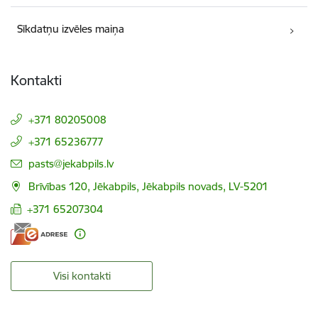
Sīkdatņu izvēles maiņa
Kontakti
+371 80205008
+371 65236777
E-pasts:
pasts@jekabpils.lv
Brīvības 120, Jēkabpils, Jēkabpils novads, LV-5201
+371 65207304
Visi kontakti