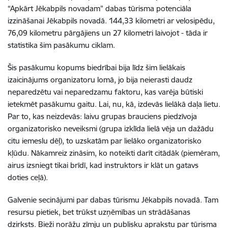
“Apkārt Jēkabpils novadam” dabas tūrisma potenciāla
izzināšanai Jēkabpils novadā. 144,33 kilometri ar velosipēdu,
76,09 kilometru pārgājiens un 27 kilometri laivojot - tāda ir
statistika šim pasākumu ciklam.
Šis pasākumu kopums biedrībai bija līdz šim lielākais
izaicinājums organizatoru lomā, jo bija neierasti daudz
neparedzētu vai neparedzamu faktoru, kas varēja būtiski
ietekmēt pasākumu gaitu. Lai, nu, kā, izdevās lielākā daļa lietu.
Par to, kas neizdevās: laivu grupas brauciens piedzīvoja
organizatorisko neveiksmi (grupa izklīda lielā vēja un dažādu
citu iemeslu dēļ), to uzskatām par lielāko organizatorisko
kļūdu. Nākamreiz zināsim, ko noteikti darīt citādāk (piemēram,
airus izsniegt tikai brīdī, kad instruktors ir klāt un gatavs
doties ceļā).
Galvenie secinājumi par dabas tūrismu Jēkabpils novadā. Tam
resursu pietiek, bet trūkst uzņēmības un strādāšanas
dzirksts. Bieži norāžu zīmju un publisku aprakstu par tūrisma