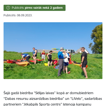
Publicēts
pirms vairāk nekā 2 gadiem
Publicēts: 06.09.2023.
Šajā gadā biedrība “Sēlijas laivas” kopā ar domubiedriem
“Dabas resursu aizsardzības biedrība” un “LiVelo”, sadarbības
partneriem “Jēkabpils Sporta centrs” īstenoja kampaņu