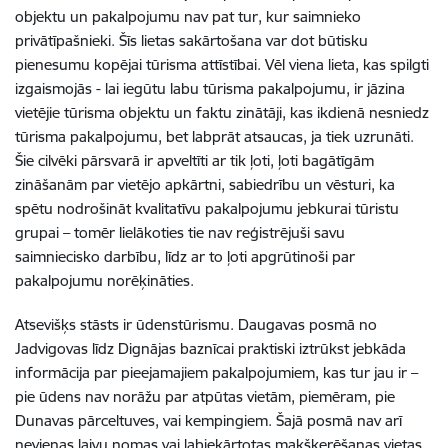
objektu un pakalpojumu nav pat tur, kur saimnieko
privātīpašnieki. Šīs lietas sakārtošana var dot būtisku
pienesumu kopējai tūrisma attīstībai. Vēl viena lieta, kas spilgti
izgaismojās - lai iegūtu labu tūrisma pakalpojumu, ir jāzina
vietējie tūrisma objektu un faktu zinātāji, kas ikdienā nesniedz
tūrisma pakalpojumu, bet labprāt atsaucas, ja tiek uzrunāti.
Šie cilvēki pārsvarā ir apveltīti ar tik ļoti, ļoti bagātīgām
zināšanām par vietējo apkārtni, sabiedrību un vēsturi, ka
spētu nodrošināt kvalitatīvu pakalpojumu jebkurai tūristu
grupai – tomēr lielākoties tie nav reģistrējuši savu
saimniecisko darbību, līdz ar to ļoti apgrūtinoši par
pakalpojumu norēķināties.
Atsevišķs stāsts ir ūdenstūrismu. Daugavas posmā no
Jadvigovas līdz Dignājas baznīcai praktiski iztrūkst jebkāda
informācija par pieejamajiem pakalpojumiem, kas tur jau ir –
pie ūdens nav norāžu par atpūtas vietām, piemēram, pie
Dunavas pārceltuves, vai kempingiem. Šajā posmā nav arī
nevienas laivu nomas vai labiekārtotas makšķerēšanas vietas.