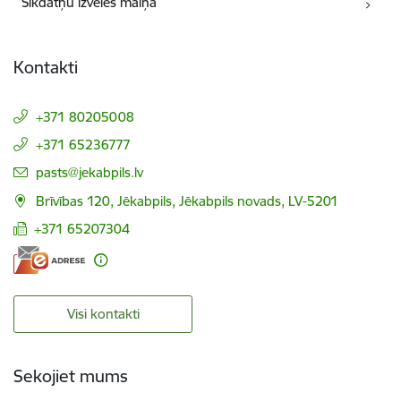
Sīkdatņu izvēles maiņa
Kontakti
+371 80205008
+371 65236777
E-pasts:
pasts@jekabpils.lv
Brīvības 120, Jēkabpils, Jēkabpils novads, LV-5201
+371 65207304
Visi kontakti
Sekojiet mums