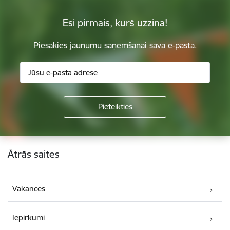
Esi pirmais, kurš uzzina!
Piesakies jaunumu saņemšanai savā e-pastā.
Kājene
Ātrās saites
Vakances
Iepirkumi