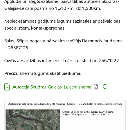
Applūdis un slēgts satiksmei pašvaldības autoceļš Skudras-
Galejas-Leicāni posmā no 1,210 km līdz 1,530km.
Nepieciešamības gadījumā lūgums sazināties ar pašvaldības
speciālistiem, kontaktpersonas:
Salas, Sēlpils pagasta pārvaldes vadītājs Raimonds Jaudzems-
t. 26587126
Civilās aizsardzības inženieris Ilmārs Luksts, t.nr. 25671222
Precīzu shēmu lūgums skatīt pielikumā.
Lejupielādēt:
Autoceļa Skudras-Galejas_Leicāni shēma