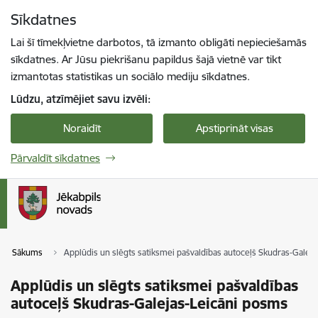
Pāriet uz lapas saturu
Sīkdatnes
Spied
lai meklētu
Enter
Lai šī tīmekļvietne darbotos, tā izmanto obligāti nepieciešamās
sīkdatnes. Ar Jūsu piekrišanu papildus šajā vietnē var tikt
izmantotas statistikas un sociālo mediju sīkdatnes.
Lūdzu, atzīmējiet savu izvēli:
Noraidīt
Apstiprināt visas
Pārvaldīt sīkdatnes
Sākums
Applūdis un slēgts satiksmei pašvaldības autoceļš Skudras-Galej
Applūdis un slēgts satiksmei pašvaldības
autoceļš Skudras-Galejas-Leicāni posms