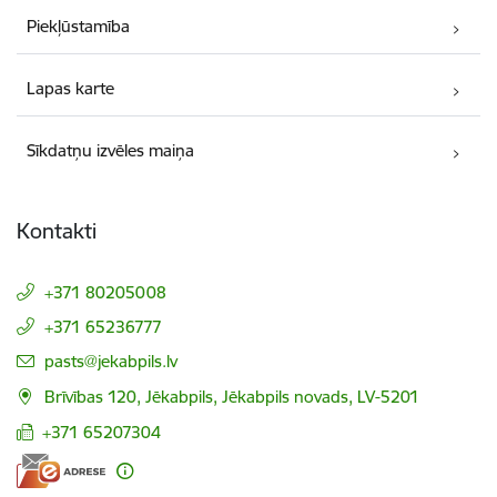
Piekļūstamība
Lapas karte
Sīkdatņu izvēles maiņa
Kontakti
+371 80205008
+371 65236777
E-pasts:
pasts@jekabpils.lv
Brīvības 120, Jēkabpils, Jēkabpils novads, LV-5201
+371 65207304