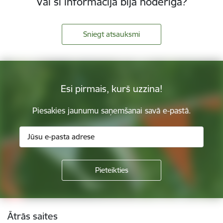
Vai šī informācija bija noderīga?
Sniegt atsauksmi
Esi pirmais, kurš uzzina!
Piesakies jaunumu saņemšanai savā e-pastā.
Kājene
Ātrās saites