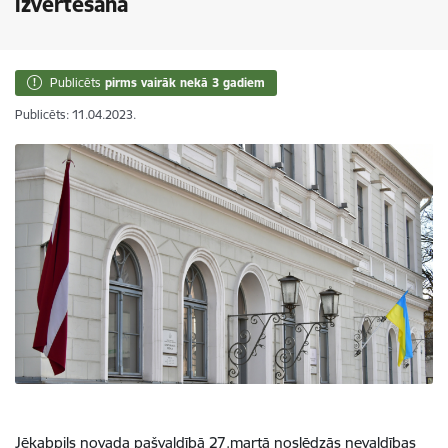
izvērtēšana
Publicēts
pirms vairāk nekā 3 gadiem
Publicēts: 11.04.2023.
Jēkabpils novada pašvaldībā 27.martā noslēdzās nevaldības