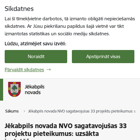
Pāriet uz lapas saturu
Sīkdatnes
Spied
lai meklētu
Enter
Lai šī tīmekļvietne darbotos, tā izmanto obligāti nepieciešamās
sīkdatnes. Ar Jūsu piekrišanu papildus šajā vietnē var tikt
izmantotas statistikas un sociālo mediju sīkdatnes.
Lūdzu, atzīmējiet savu izvēli:
Noraidīt
Apstiprināt visas
Pārvaldīt sīkdatnes
Sākums
Jēkabpils novada NVO sagatavojušas 33 projektu pieteikumus: uzs
Jēkabpils novada NVO sagatavojušas 33
projektu pieteikumus: uzsākta