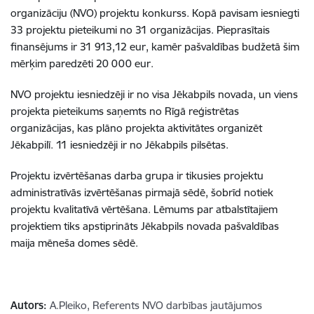
organizāciju (NVO) projektu konkurss. Kopā pavisam iesniegti
33 projektu pieteikumi no 31 organizācijas. Pieprasītais
finansējums ir 31 913,12 eur, kamēr pašvaldības budžetā šim
mērķim paredzēti 20 000 eur.
NVO projektu iesniedzēji ir no visa Jēkabpils novada, un viens
projekta pieteikums saņemts no Rīgā reģistrētas
organizācijas, kas plāno projekta aktivitātes organizēt
Jēkabpilī. 11 iesniedzēji ir no Jēkabpils pilsētas.
Projektu izvērtēšanas darba grupa ir tikusies projektu
administratīvās izvērtēšanas pirmajā sēdē, šobrīd notiek
projektu kvalitatīvā vērtēšana. Lēmums par atbalstītajiem
projektiem tiks apstiprināts Jēkabpils novada pašvaldības
maija mēneša domes sēdē.
Autors:
A.Pleiko, Referents NVO darbības jautājumos