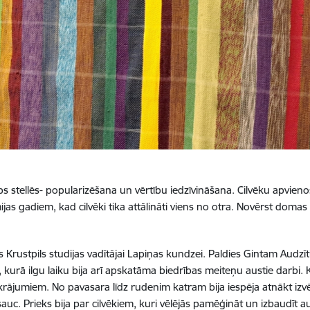
 stellēs- popularizēšana un vērtību iedzīvināšana. Cilvēku apvien
s gadiem, kad cilvēki tika attālināti viens no otra. Novērst domas n
s Krustpils studijas vadītājai Lapiņas kundzei. Paldies Gintam Audzī
kurā ilgu laiku bija arī apskatāma biedrības meiteņu austie darbi. 
rājumiem. No pavasara līdz rudenim katram bija iespēja atnākt izvēl
 sauc. Prieks bija par cilvēkiem, kuri vēlējās pamēģināt un izbaudī