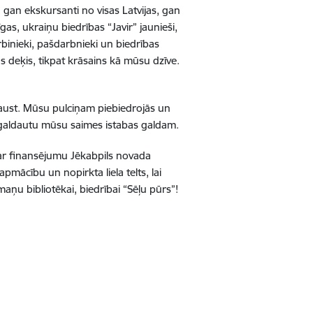
, gan ekskursanti no visas Latvijas, gan
gas, ukraiņu biedrības “Javir” jaunieši,
rbinieki, pašdarbnieki un biedrības
s deķis, tikpat krāsains kā mūsu dzīve.
 aust. Mūsu pulciņam piebiedrojās un
 galdautu mūsu saimes istabas galdam.
par finansējumu Jēkabpils novada
pmācību un nopirkta liela telts, lai
ņu bibliotēkai, biedrībai “Sēļu pūrs”!