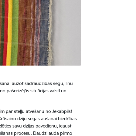
ošana, aužot sadraudzības segu, linu
o pašreizējās situācijas valstī un
tim par steļļu atvešanu no Jēkabpils!
Krāsaino dziju segas aušanai biedrības
ēties savu dzijas pavedienu, ieaust
t aušanas procesu. Daudzi auda pirmo