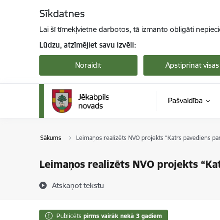
Pāriet uz lapas saturu
Sīkdatnes
Lai šī tīmekļvietne darbotos, tā izmanto obligāti nepiec
Lūdzu, atzīmējiet savu izvēli:
Noraidīt
Apstiprināt visas
Pašvaldība
Sākums
Leimaņos realizēts NVO projekts “Katrs pavediens par
Leimaņos realizēts NVO projekts “Kat
Atskaņot tekstu
Publicēts
pirms vairāk nekā 3 gadiem