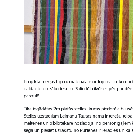
Projekta mērķis bija nemateriālā mantojuma- roku darbs
galdautu un zāļu dekoru. Saliedēt cilvēkus pēc pandēmija
pasaulē.
Tika iegādātas 2m platās stelles, kuras piederēja bijušā
Stelles uzstādījām Leimaņu Tautas nama interešu telpā, 
meitenes un bibliotekāre noziedoja
no personīgajiem k
segā un piesiet uzrakstu no kurienes ir ieradies un kā