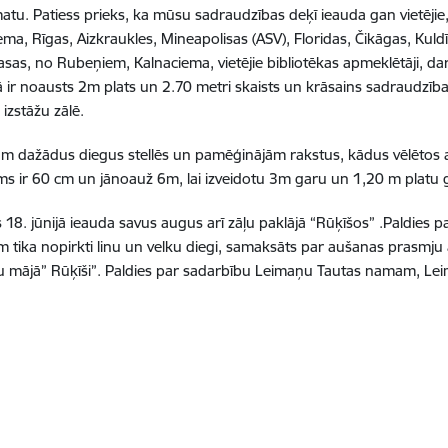
o amatu. Patiess prieks, ka mūsu sadraudzības deķī ieauda gan vietējie
ema, Rīgas, Aizkraukles, Mineapolisas (ASV), Floridas, Čikāgas, Kuldī
Zasas, no Rubeņiem, Kalnaciema, vietējie bibliotēkas apmeklētāji, da
ā ir noausts 2m plats un 2.70 metri skaists un krāsains sadraudzība
zstāžu zālē.
ilkām dažādus diegus stellēs un pamēģinājām rakstus, kādus vēlētos
ums ir 60 cm un jānoauž 6m, lai izveidotu 3m garu un 1,20 m platu
18. jūnijā ieauda savus augus arī zāļu paklājā “Rūķīšos” .Paldies 
em tika nopirkti linu un velku diegi, samaksāts par aušanas prasmju a
 mājā” Rūķīši”. Paldies par sadarbību Leimaņu Tautas namam, Leima