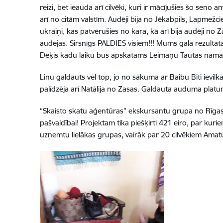
reizi, bet ieauda arī cilvēki, kuri ir mācījušies šo sen
arī no citām valstīm. Audēji bija no Jēkabpils, Lapmežci
ukraiņi, kas patvērušies no kara, kā arī bija audēji no 
audējas. Sirsnīgs PALDIES visiem!!! Mums gala rezultāt
Deķis kādu laiku būs apskatāms Leimaņu Tautas nama i
Linu galdauts vēl top, jo no sākuma ar Baibu Biti iev
palīdzēja arī Natālija no Zasas. Galdauta auduma plat
“Skaisto skatu aģentūras” ekskursantu grupa no Rīgas 
pašvaldībai! Projektam tika piešķirti 421 eiro, par kuri
uzņemtu lielākas grupas, vairāk par 20 cilvēkiem Amatu