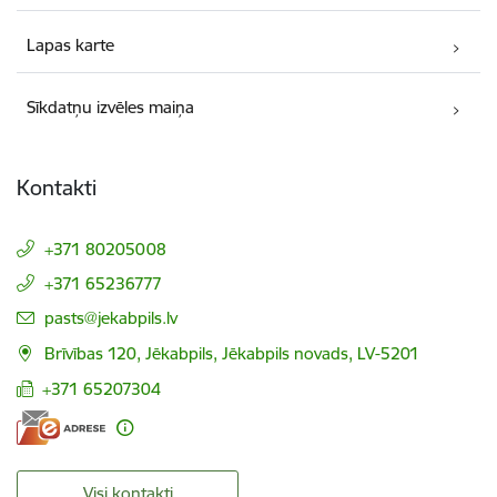
Lapas karte
Sīkdatņu izvēles maiņa
Kontakti
+371 80205008
+371 65236777
E-pasts:
pasts@jekabpils.lv
Brīvības 120, Jēkabpils, Jēkabpils novads, LV-5201
+371 65207304
Visi kontakti