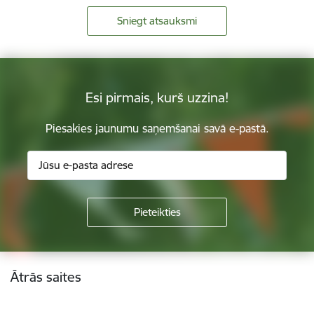
Sniegt atsauksmi
Esi pirmais, kurš uzzina!
Piesakies jaunumu saņemšanai savā e-pastā.
Kājene
Ātrās saites