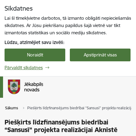
Pāriet uz lapas saturu
Sīkdatnes
Spied
lai meklētu
Enter
Lai šī tīmekļvietne darbotos, tā izmanto obligāti nepieciešamās
sīkdatnes. Ar Jūsu piekrišanu papildus šajā vietnē var tikt
izmantotas statistikas un sociālo mediju sīkdatnes.
Lūdzu, atzīmējiet savu izvēli:
Noraidīt
Apstiprināt visas
Pārvaldīt sīkdatnes
Sākums
Piešķirts līdzfinansējums biedrībai “Sansusī” projekta realizācijai
Piešķirts līdzfinansējums biedrībai
“Sansusī” projekta realizācijai Aknīstē