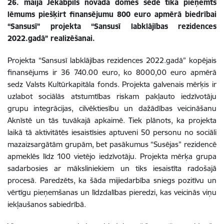
26. maija Jēkabpils novada domes sēdē tika pieņemts
lēmums piešķirt finansējumu 800 euro apmērā biedrībai
“Sansusī” projekta “Sansusī labklājības rezidences
2022.gadā” realizēšanai.
Projekta “Sansusī labklājības rezidences 2022.gadā” kopējais
finansējums ir 36 740.00 euro, ko 8000,00 euro apmērā
sedz Valsts Kultūrkapitāla fonds. Projekta galvenais mērķis ir
uzlabot sociālās atstumtības riskam pakļauto iedzīvotāju
grupu integrācijas, cilvēktiesību un dažādības veicināšanu
Aknīstē un tās tuvākajā apkaimē. Tiek plānots, ka projekta
laikā tā aktivitātēs iesaistīsies aptuveni 50 personu no sociāli
mazaizsargātām grupām, bet pasākumus “Susējas” rezidencē
apmeklēs līdz 100 vietējo iedzīvotāju. Projekta mērķa grupa
sadarbosies ar māksliniekiem un tiks iesaistīta radošajā
procesā. Paredzēts, ka šāda mijiedarbība sniegs pozitīvu un
vērtīgu pieņemšanas un līdzdalības pieredzi, kas veicinās viņu
iekļaušanos sabiedrībā.