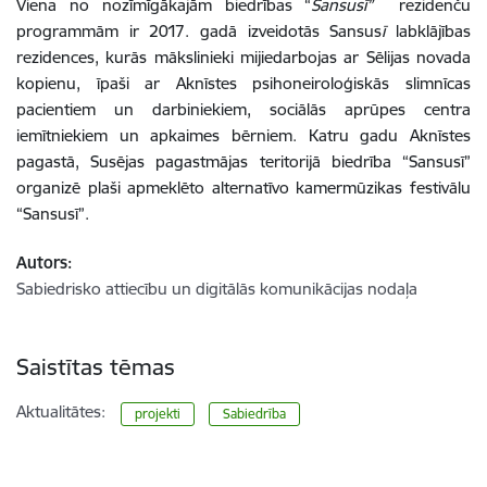
Viena no nozīmīgākajām biedrības “
Sansusī”
rezidenču
programmām ir 2017. gadā izveidotās Sansus
ī
labklājības
rezidences, kurās mākslinieki mijiedarbojas ar Sēlijas novada
kopienu, īpaši ar Aknīstes psihoneiroloģiskās slimnīcas
pacientiem un darbiniekiem, sociālās aprūpes centra
iemītniekiem un apkaimes bērniem. Katru gadu Aknīstes
pagastā, Susējas pagastmājas teritorijā biedrība “Sansusī”
organizē plaši apmeklēto alternatīvo kamermūzikas festivālu
“Sansusī”.
Autors:
Sabiedrisko attiecību un digitālās komunikācijas nodaļa
Saistītas tēmas
Aktualitātes:
projekti
Sabiedrība