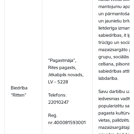
mantojumu apzin
un pārmantošana
un jauniešu brīvā 
lietderīga izmant
sabiedrības, it īpa
trūcīgo un sociāli
mazaizsargāto p
grupu, sociālās la
“Pagastmāja”,
celšana, pilsonisk
Rites pagasts,
sabiedrības attīst
Jēkabpils novads,
labdarība.
LV – 5228
Biedrība
Savu darbību uz
“Ritten”
Telefons:
iedvesmas vadīti, l
22010247
popularizētu sava
pagasta kultūrvēs
Reģ.
vietas, palīdzētu s
nr.400081593001
mazaizsargātajā