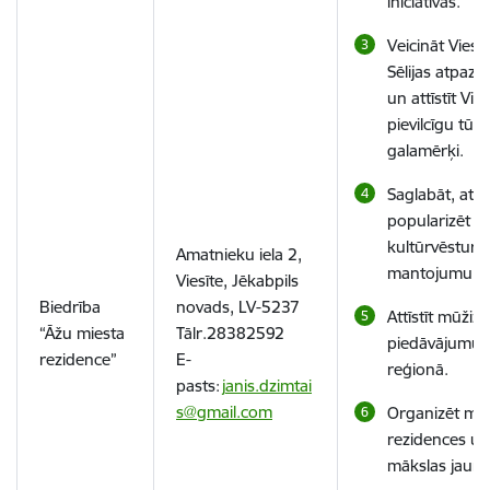
iniciatīvas.
Veicināt Viesī
Sēlijas atpazī
un attīstīt Vies
pievilcīgu tūr
galamērķi.
Saglabāt, attīs
popularizēt Sē
kultūrvēsturi
Amatnieku iela 2,
mantojumu.
Viesīte, Jēkabpils
Biedrība
novads, LV-5237
Attīstīt mūžizg
“Āžu miesta
Tālr.28382592
piedāvājumu 
rezidence”
E-
reģionā.
pasts:
j
anis.dzimtai
s@gmail.com
Organizēt mā
rezidences un
mākslas jaunr