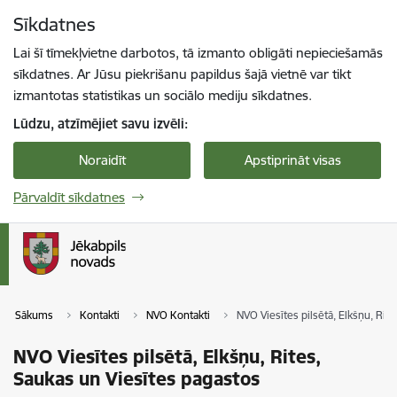
Pāriet uz lapas saturu
Sīkdatnes
Spied
lai meklētu
Enter
Lai šī tīmekļvietne darbotos, tā izmanto obligāti nepieciešamās
sīkdatnes. Ar Jūsu piekrišanu papildus šajā vietnē var tikt
izmantotas statistikas un sociālo mediju sīkdatnes.
Lūdzu, atzīmējiet savu izvēli:
Noraidīt
Apstiprināt visas
Pārvaldīt sīkdatnes
Sākums
Kontakti
NVO Kontakti
NVO Viesītes pilsētā, Elkšņu, Rit
NVO Viesītes pilsētā, Elkšņu, Rites,
Saukas un Viesītes pagastos