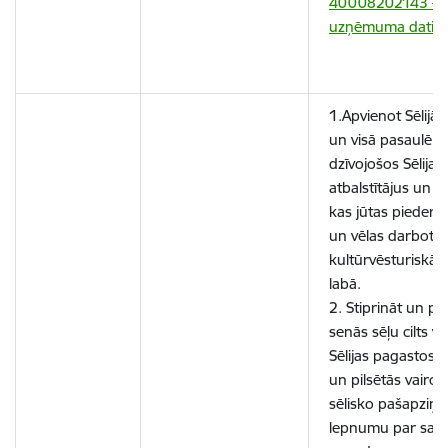
40008202143 –
uzņēmuma dati (lu
1.Apvienot Sēlijā, 
un visā pasaulē
dzīvojošos Sēlijas
atbalstītājus un p
kas jūtas piederīgi
un vēlas darboties
kultūrvēsturiskā
labā.
2. Stiprināt un po
senās sēļu cilts v
Sēlijas pagastos,
un pilsētās vairot
sēlisko pašapziņu
lepnumu par sav