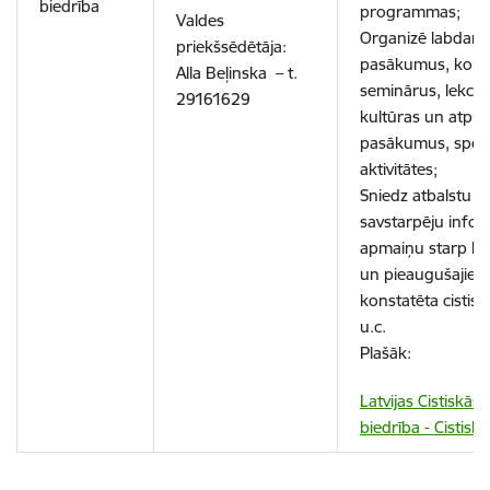
biedrība
programmas;
Valdes
Organizē labdarī
priekšsēdētāja:
pasākumus, konf
Alla Beļinska – t.
seminārus, lekcija
29161629
kultūras un atpūt
pasākumus, spor
aktivitātes;
Sniedz atbalstu u
savstarpēju infor
apmaiņu starp b
un pieaugušajiem
konstatēta
cistisk
u.c.
Plašāk:
Latvijas Cistiskās 
biedrība - Cistisk