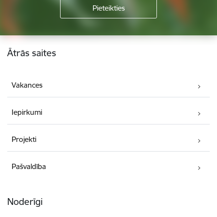
Kājene
Ātrās saites
Vakances
Iepirkumi
Projekti
Pašvaldība
Noderīgi