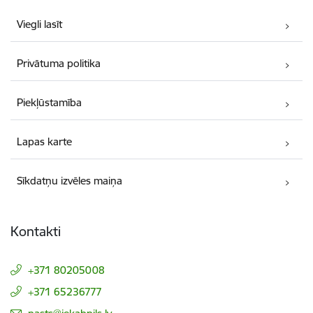
Viegli lasīt
Privātuma politika
Piekļūstamība
Lapas karte
Sīkdatņu izvēles maiņa
Kontakti
+371 80205008
+371 65236777
E-pasts: