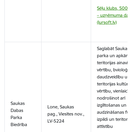
Sēļu klubs, 500
– uzņēmuma dati
(lursoft.lv)
Saglabāt Saukas 
parka un apkārtē
teritorijas ainavis
vērtību, bvioloģis
daudzveidību un
teritorijas kultūr
vērtību, vienlaicīgi
nodrošinot arī
Saukas
izglītošanas un
Lone, Saukas
Dabas
audzināšanas fun
pag., Viesītes nov.,
Parka
izpildi un teritorij
LV-5224
Biedrība
attīstību