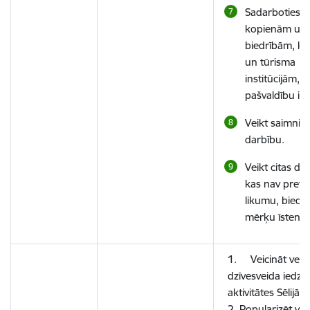
Sadarboties a
kopienām un
biedrībām, ku
un tūrisma
institūcijām, v
pašvaldību ie
Veikt saimnie
darbību.
Veikt citas da
kas nav pretr
likumu, biedr
mērķu īstenoš
1.
Veicināt vese
dzīvesveida iedzīv
aktivitātes Sēlijā-L
2. Popularizēt ves