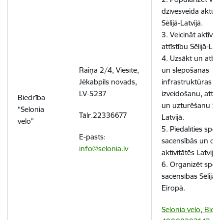
dzīvesveida aktual
Sēlijā-Latvijā.
3. Veicināt aktīvā
attīstību Sēlijā-Lat
4. Uzsākt un atbal
Raiņa 2/4, Viesīte,
un slēpošanas
Jēkabpils novads,
infrastruktūras
LV-5237
izveidošanu, attīs
Biedrība
un uzturēšanu Sēl
“Selonia
Tālr.22336677
Latvijā.
velo”
5. Piedalīties spor
E-pasts:
sacensībās un cit
info@selonia.lv
aktivitātēs Latvijā
6. Organizēt spor
sacensības Sēlijā- 
Eiropā.
Selonia velo, Bied