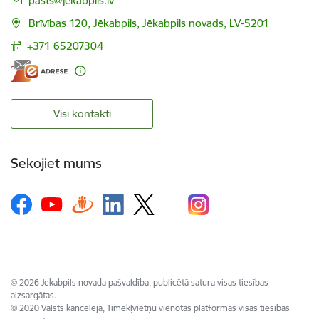
pasts@jekabpils.lv
Brīvības 120, Jēkabpils, Jēkabpils novads, LV-5201
+371 65207304
Visi kontakti
Sekojiet mums
© 2026 Jekabpils novada pašvaldība, publicētā satura visas tiesības
aizsargātas.
© 2020 Valsts kanceleja, Tīmekļvietņu vienotās platformas visas tiesības