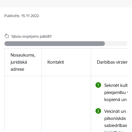
Publicēts: 15.11.2022.
Tabulu iespējams pabīdīt!
Nosaukums,
juridiskā
Kontakti
Darbības virziens
adrese
Sekmēt kultū
pieejamību vie
kopienā un re
Veicināt un atb
pilsoniskās
sabiedrības