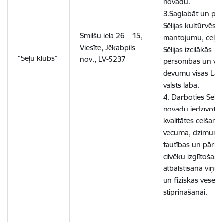
novadu.
3.Saglabāt un pop
Sēlijas kultūrvēst
Smilšu iela 26 – 15,
mantojumu, ceļo
Viesīte, Jēkabpils
Sēlijas izcilākās
“Sēļu klubs”
nov., LV-5237
personības un vi
devumu visas Latv
valsts labā.
4. Darboties Sēlij
novadu iedzīvotāj
kvalitātes celšan
vecuma, dzimuma
tautības un pārlie
cilvēku izglītošan
atbalstīšanā viņu
un fiziskās veselī
stiprināšanai.