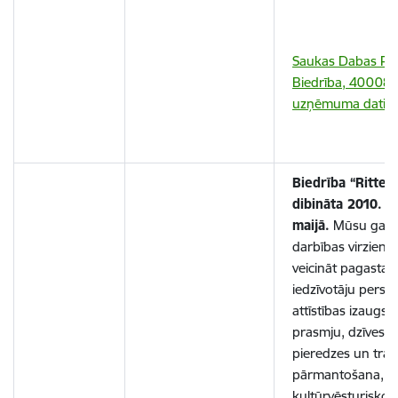
Saukas Dabas Pa
Biedrība, 40008
uzņēmuma dati (lu
Biedrība “Ritten
dibināta 2010. g
maijā.
Mūsu galv
darbības virzieni i
veicināt pagasta
iedzīvotāju perso
attīstības izaugsm
prasmju, dzīves 
pieredzes un tradī
pārmantošana,
kultūrvēsturisko