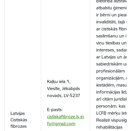
Biedrība aizstāv 
atbalstu ģimenēm
ir bērni un pieaug
invaliditāti, tajā sk
ar
cistiskās
fibroz
saslimšanu un inva
viņu tiesības un ;
intereses, sadarb
ar Latvijas un ārv
sabiedriskām un
profesionālām
organizācijām, me
Kaļķu iela 1,
iestādēm, masu
Viesīte, Jēkabpils
informācijas līdze
novads, LV-5237
arī citām juridisk
personām. kas s
E-pasts:
LCFB mērķu īste
Latvijas
cistiskafibroze.lv.in
Cistiskās
Realizē vispusīga
fo@gmail.com
fibrozes
rehabilitācijas