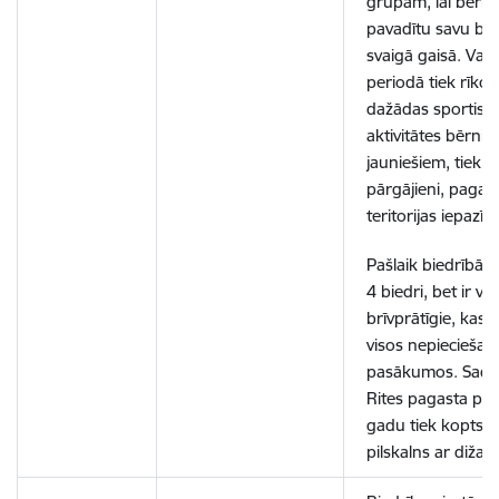
grupām, lai bērni 
pavadītu savu brī
svaigā gaisā. Vas
periodā tiek rīkot
dažādas sportisk
aktivitātes bērni
jauniešiem, tiek o
pārgājieni, pagas
teritorijas iepazīš
Pašlaik biedrībā 
4 biedri, bet ir vai
brīvprātīgie, kas 
visos nepieciešam
pasākumos. Sada
Rites pagasta pārv
gadu tiek kopts S
pilskalns ar dižak