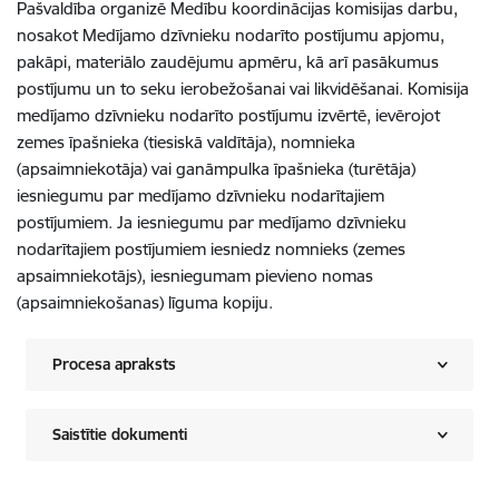
Pašvaldība organizē Medību koordinācijas komisijas darbu,
nosakot Medījamo dzīvnieku nodarīto postījumu apjomu,
pakāpi, materiālo zaudējumu apmēru, kā arī pasākumus
postījumu un to seku ierobežošanai vai likvidēšanai. Komisija
medījamo dzīvnieku nodarīto postījumu izvērtē, ievērojot
zemes īpašnieka (tiesiskā valdītāja), nomnieka
(apsaimniekotāja) vai ganāmpulka īpašnieka (turētāja)
iesniegumu par medījamo dzīvnieku nodarītajiem
postījumiem. Ja iesniegumu par medījamo dzīvnieku
nodarītajiem postījumiem iesniedz nomnieks (zemes
apsaimniekotājs), iesniegumam pievieno nomas
(apsaimniekošanas) līguma kopiju.
Procesa apraksts
Saistītie dokumenti