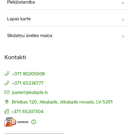
Piekļūstamība
Lapas karte
Sīkdatņu izvēles maiņa
Kontakti
+371 80205008
+371 65236777
E-pasts:
pasts@jekabpils.lv
Brīvības 120, Jēkabpils, Jēkabpils novads, LV-5201
+371 65207304