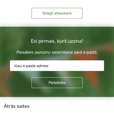
Sniegt atsauksmi
Esi pirmais, kurš uzzina!
Piesakies jaunumu saņemšanai savā e-pastā.
Kājene
Ātrās saites