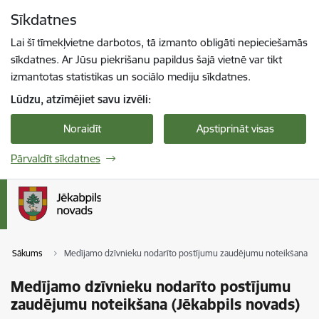
Pāriet uz lapas saturu
Sīkdatnes
Spied
lai meklētu
Enter
Lai šī tīmekļvietne darbotos, tā izmanto obligāti nepieciešamās
sīkdatnes. Ar Jūsu piekrišanu papildus šajā vietnē var tikt
izmantotas statistikas un sociālo mediju sīkdatnes.
Lūdzu, atzīmējiet savu izvēli:
Noraidīt
Apstiprināt visas
Pārvaldīt sīkdatnes
Sākums
Medījamo dzīvnieku nodarīto postījumu zaudējumu noteikšana (Jē
Medījamo dzīvnieku nodarīto postījumu
zaudējumu noteikšana (Jēkabpils novads)