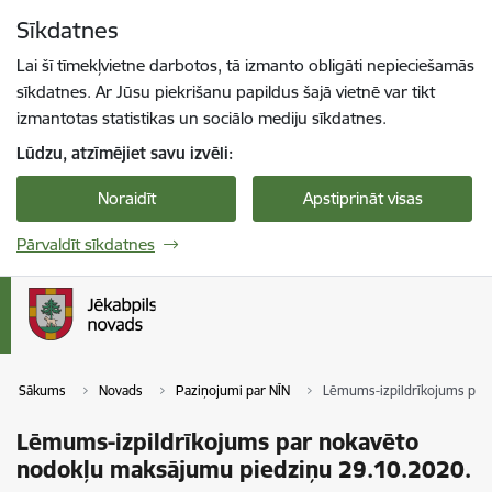
Pāriet uz lapas saturu
Sīkdatnes
Spied
lai meklētu
Enter
Lai šī tīmekļvietne darbotos, tā izmanto obligāti nepieciešamās
sīkdatnes. Ar Jūsu piekrišanu papildus šajā vietnē var tikt
izmantotas statistikas un sociālo mediju sīkdatnes.
Lūdzu, atzīmējiet savu izvēli:
Noraidīt
Apstiprināt visas
Pārvaldīt sīkdatnes
Sākums
Novads
Paziņojumi par NĪN
Lēmums-izpildrīkojums par
Lēmums-izpildrīkojums par nokavēto
nodokļu maksājumu piedziņu 29.10.2020.