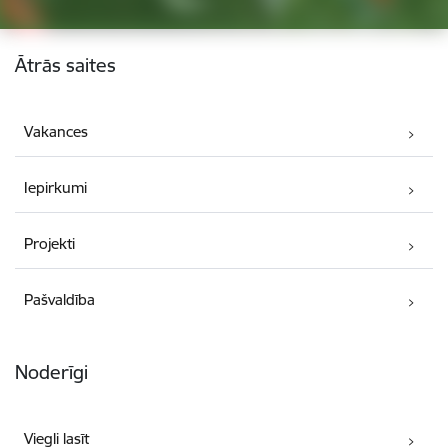
Kājene
Ātrās saites
Vakances
Iepirkumi
Projekti
Pašvaldība
Noderīgi
Viegli lasīt