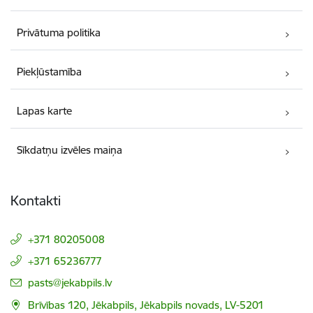
Privātuma politika
Piekļūstamība
Lapas karte
Sīkdatņu izvēles maiņa
Kontakti
+371 80205008
+371 65236777
E-pasts:
pasts@jekabpils.lv
Brīvības 120, Jēkabpils, Jēkabpils novads, LV-5201