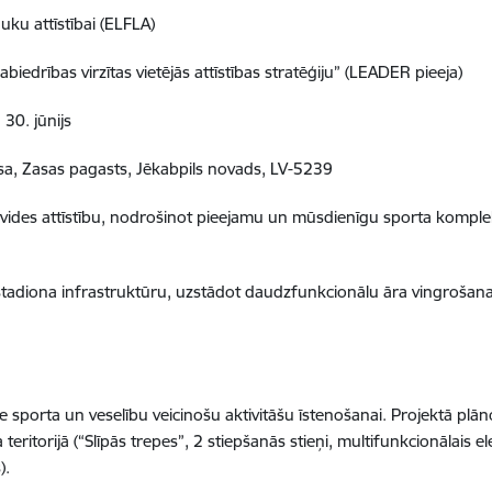
ku attīstībai (ELFLA)
edrības virzītas vietējās attīstības stratēģiju” (LEADER pieeja)
30. jūnijs
a, Zasas pagasts, Jēkabpils novads, LV-5239
esvides attīstību, nodrošinot pieejamu un mūsdienīgu sporta kompl
stadiona infrastruktūru, uzstādot daudzfunkcionālu āra vingroša
ide sporta un veselību veicinošu aktivitāšu īstenošanai. Projektā pl
ritorijā (“Slīpās trepes”, 2 stiepšanās stieņi, multifunkcionālais
).