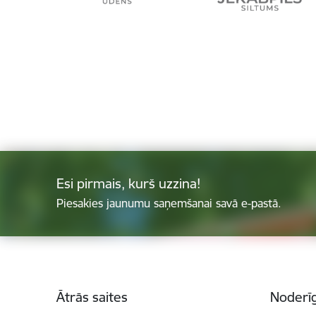
Esi pirmais, kurš uzzina!
Piesakies jaunumu saņemšanai savā e-pastā.
Kājene
Ātrās saites
Noderīg