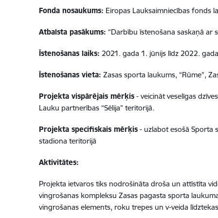
Fonda nosaukums:
Eiropas Lauksaimniecības fonds lau
Atbalsta pasākums:
“Darbību īstenošana saskaņā ar sabi
Īstenošanas laiks:
2021. gada 1. jūnijs līdz 2022. gada 
Īstenošanas vieta:
Zasas sporta laukums, “Rūme”, Zas
Projekta vispārējais mērķis
- veicināt veselīgas dzīv
Lauku partnerības “Sēlija” teritorijā.
Projekta specifiskais mērķis
- uzlabot esošā Sporta 
stadiona teritorijā
Aktivitātes:
Projekta ietvaros tiks nodrošināta droša un attīstīta v
vingrošanas kompleksu Zasas pagasta sporta laukuma te
vingrošanas elements, roku trepes un v-veida līdztekas