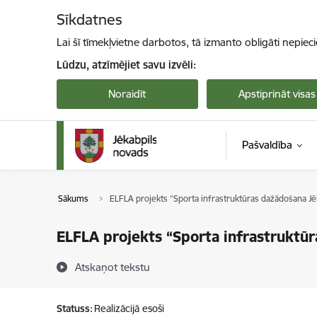
Pāriet uz lapas saturu
Sīkdatnes
Lai šī tīmekļvietne darbotos, tā izmanto obligāti nepiec
Lūdzu, atzīmējiet savu izvēli:
Noraidīt
Apstiprināt visas
Pašvaldība
Sākums
ELFLA projekts “Sporta infrastruktūras dažādošana Jē
ELFLA projekts “Sporta infrastruktū
Atskaņot tekstu
Statuss:
Realizācijā esoši