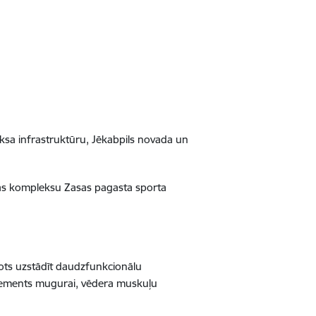
eksa infrastruktūru, Jēkabpils novada un
nas kompleksu Zasas pagasta sporta
ānots uzstādīt daudzfunkcionālu
 elements mugurai, vēdera muskuļu