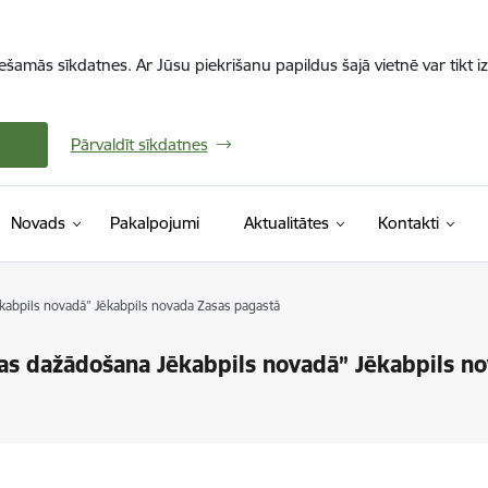
iešamās sīkdatnes. Ar Jūsu piekrišanu papildus šajā vietnē var tikt i
Pārvaldīt sīkdatnes
Novads
Pakalpojumi
Aktualitātes
Kontakti
kabpils novadā” Jēkabpils novada Zasas pagastā
ras dažādošana Jēkabpils novadā” Jēkabpils n