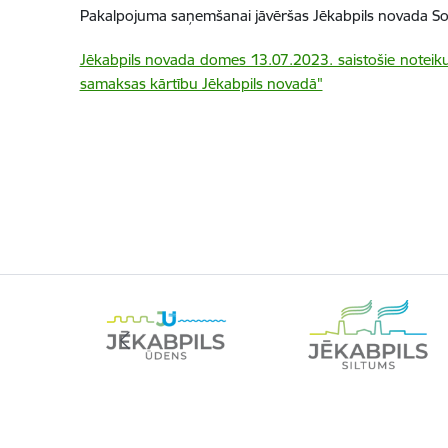
Pakalpojuma saņemšanai jāvēršas Jēkabpils novada Soc
Jēkabpils novada domes 13.07.2023. saistošie noteik
samaksas kārtību Jēkabpils novadā"