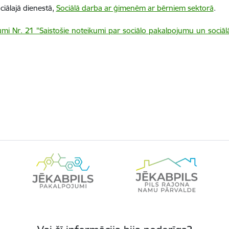
iālajā dienestā,
Sociālā darba ar ģimenēm ar bērniem sektorā
.
umi Nr. 21 "Saistošie noteikumi par sociālo pakalpojumu un soci