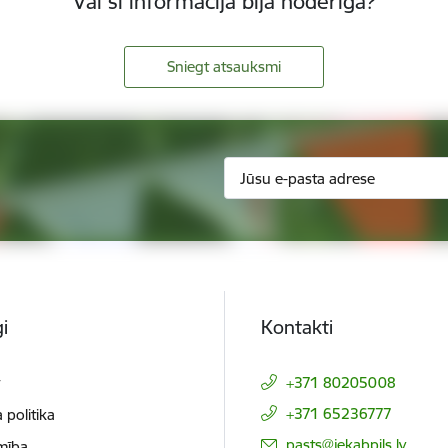
Vai šī informācija bija noderīga?
Sniegt atsauksmi
i
Kontakti
t
+371 80205008
+371 65236777
 politika
E-pasts:
pasts@jekabpils.lv
mība