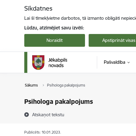
Pāriet uz lapas saturu
Sīkdatnes
Lai šī tīmekļvietne darbotos, tā izmanto obligāti nepiec
Lūdzu, atzīmējiet savu izvēli:
Noraidīt
Apstiprināt visas
Pašvaldība
Sākums
Psihologa pakalpojums
Psihologa pakalpojums
Atskaņot tekstu
Publicēts: 10.01.2023.