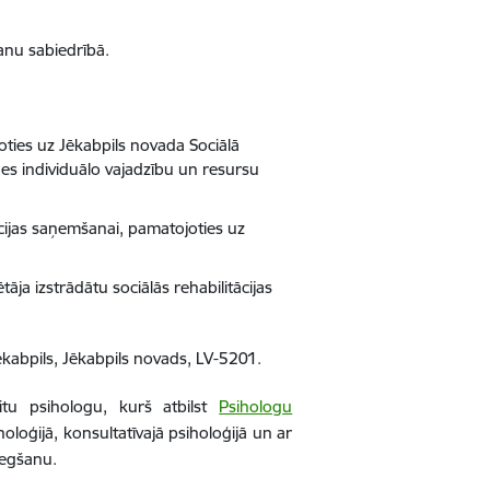
anu sabiedrībā.
ties uz Jēkabpils novada Sociālā
es individuālo vajadzību un resursu
ācijas saņemšanai, pamatojoties uz
āja izstrādātu sociālās rehabilitācijas
ēkabpils, Jēkabpils novads, LV-5201.
itu psihologu, kurš atbilst
Psihologu
oloģijā, konsultatīvajā psiholoģijā un ar
iegšanu.