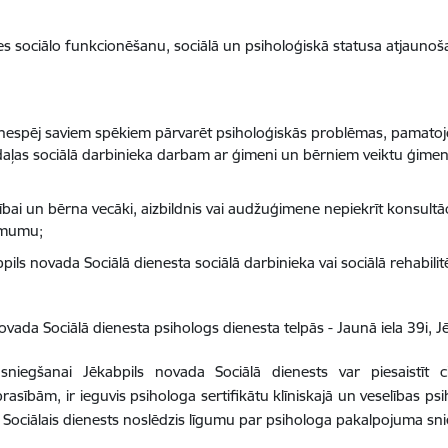
 sociālo funkcionēšanu, sociālā un psiholoģiskā statusa atjaunoš
ā nespēj saviem spēkiem pārvarēt psiholoģiskās problēmas, pamatojo
aļas sociālā darbinieka darbam ar ģimeni un bērniem veiktu ģimen
ībai un bērna vecāki, aizbildnis vai audžuģimene nepiekrīt konsult
lēmumu;
ils novada Sociālā dienesta sociālā darbinieka vai sociālā rehabilitēt
da Sociālā dienesta psihologs dienesta telpās - Jaunā iela 39i, J
niegšanai Jēkabpils novada Sociālā dienests var piesaistīt c
sībām, ir ieguvis psihologa sertifikātu klīniskajā un veselības psih
 Sociālais dienests noslēdzis līgumu par psihologa pakalpojuma sn