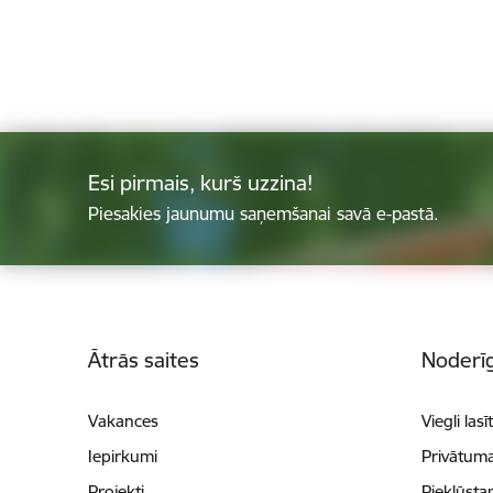
Esi pirmais, kurš uzzina!
Piesakies jaunumu saņemšanai savā e-pastā.
Kājene
Ātrās saites
Noderīg
Vakances
Viegli lasī
Iepirkumi
Privātuma
Projekti
Piekļūsta