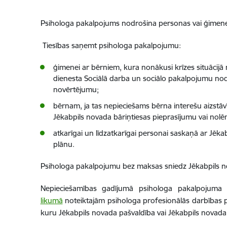
Psihologa pakalpojums nodrošina personas vai ģimenes
Tiesības saņemt psihologa pakalpojumu:
ģimenei ar bērniem, kura nonākusi krīzes situācij
dienesta Sociālā darba un sociālo pakalpojumu nod
novērtējumu;
bērnam, ja tas nepieciešams bērna interešu aizstāv
Jēkabpils novada bāriņtiesas pieprasījumu vai no
atkarīgai un līdzatkarīgai personai saskaņā ar Jēkabp
plānu.
Psihologa pakalpojumu bez maksas sniedz Jēkabpils nova
Nepieciešamības gadījumā psihologa pakalpojuma s
likumā
noteiktajām psihologa profesionālās darbības pra
kuru Jēkabpils novada pašvaldība vai Jēkabpils novada