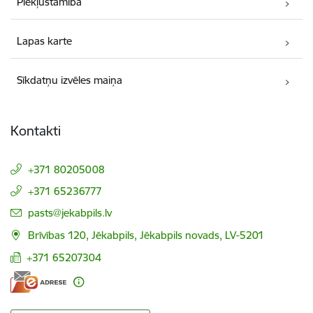
Piekļūstamība
Lapas karte
Sīkdatņu izvēles maiņa
Kontakti
+371 80205008
+371 65236777
E-pasts:
pasts@jekabpils.lv
Brīvības 120, Jēkabpils, Jēkabpils novads, LV-5201
+371 65207304