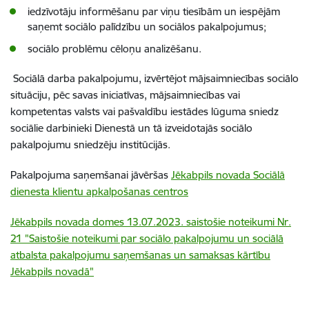
iedzīvotāju informēšanu par viņu tiesībām un iespējām
saņemt sociālo palīdzību un sociālos pakalpojumus;
sociālo problēmu cēloņu analizēšanu.
Sociālā darba pakalpojumu, izvērtējot mājsaimniecības sociālo
situāciju, pēc savas iniciatīvas, mājsaimniecības vai
kompetentas valsts vai pašvaldību iestādes lūguma sniedz
sociālie darbinieki Dienestā un tā izveidotajās sociālo
pakalpojumu sniedzēju institūcijās.
Pakalpojuma saņemšanai jāvēršas
Jēkabpils novada Sociālā
dienesta klientu apkalpošanas centros
Jēkabpils novada domes 13.07.2023. saistošie noteikumi Nr.
21 "Saistošie noteikumi par sociālo pakalpojumu un sociālā
atbalsta pakalpojumu saņemšanas un samaksas kārtību
Jēkabpils novadā"