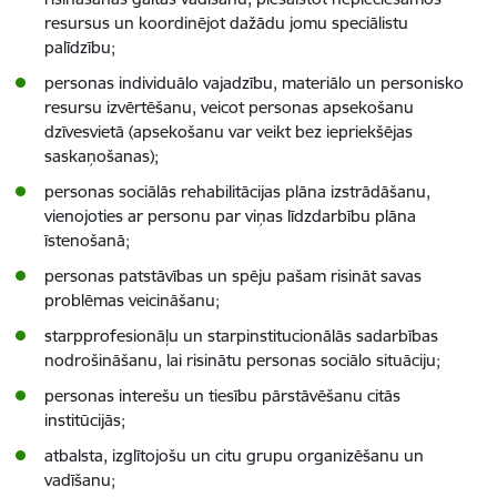
resursus un koordinējot dažādu jomu speciālistu
palīdzību;
personas individuālo vajadzību, materiālo un personisko
resursu izvērtēšanu, veicot personas apsekošanu
dzīvesvietā (apsekošanu var veikt bez iepriekšējas
saskaņošanas);
personas sociālās rehabilitācijas plāna izstrādāšanu,
vienojoties ar personu par viņas līdzdarbību plāna
īstenošanā;
personas patstāvības un spēju pašam risināt savas
problēmas veicināšanu;
starpprofesionāļu un starpinstitucionālās sadarbības
nodrošināšanu, lai risinātu personas sociālo situāciju;
personas interešu un tiesību pārstāvēšanu citās
institūcijās;
atbalsta, izglītojošu un citu grupu organizēšanu un
vadīšanu;