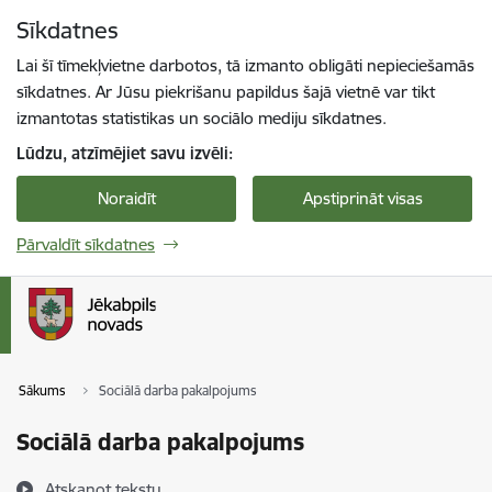
Pāriet uz lapas saturu
Sīkdatnes
Spied
lai meklētu
Enter
Lai šī tīmekļvietne darbotos, tā izmanto obligāti nepieciešamās
sīkdatnes. Ar Jūsu piekrišanu papildus šajā vietnē var tikt
izmantotas statistikas un sociālo mediju sīkdatnes.
Lūdzu, atzīmējiet savu izvēli:
Noraidīt
Apstiprināt visas
Pārvaldīt sīkdatnes
Sākums
Sociālā darba pakalpojums
Sociālā darba pakalpojums
Atskaņot tekstu