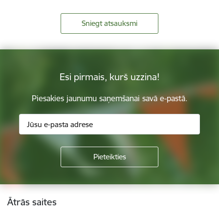
Sniegt atsauksmi
Esi pirmais, kurš uzzina!
Piesakies jaunumu saņemšanai savā e-pastā.
Kājene
Ātrās saites