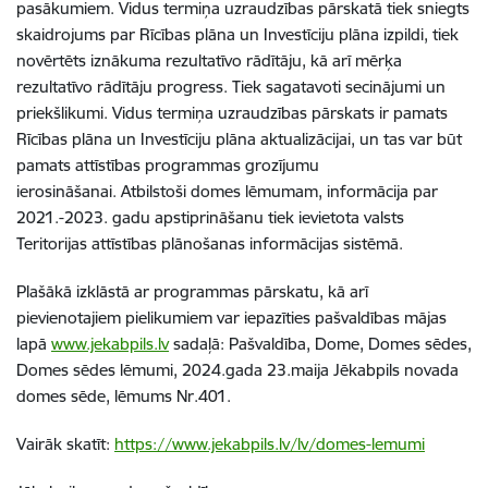
pasākumiem. Vidus termiņa uzraudzības pārskatā tiek sniegts
skaidrojums par Rīcības plāna un Investīciju plāna izpildi, tiek
novērtēts iznākuma rezultatīvo rādītāju, kā arī mērķa
rezultatīvo rādītāju progress. Tiek sagatavoti secinājumi un
priekšlikumi. Vidus termiņa uzraudzības pārskats ir pamats
Rīcības plāna un Investīciju plāna aktualizācijai, un tas var būt
pamats attīstības programmas grozījumu
ierosināšanai.
Atbilstoši domes lēmumam, informācija par
2021.-2023. gadu apstiprināšanu tiek ievietota valsts
Teritorijas attīstības plānošanas informācijas sistēmā.
Plašākā izklāstā ar programmas pārskatu, kā arī
pievienotajiem pielikumiem var iepazīties pašvaldības mājas
lapā
www.jekabpils.lv
sadaļā: Pašvaldība, Dome, Domes sēdes,
Domes sēdes lēmumi, 2024.gada 23.maija Jēkabpils novada
domes sēde, lēmums Nr.401.
Vairāk skatīt:
https://www.jekabpils.lv/lv/domes-lemumi