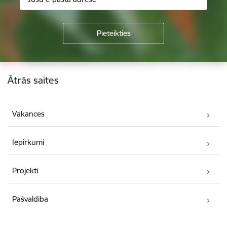
Kājene
Ātrās saites
Vakances
Iepirkumi
Projekti
Pašvaldība