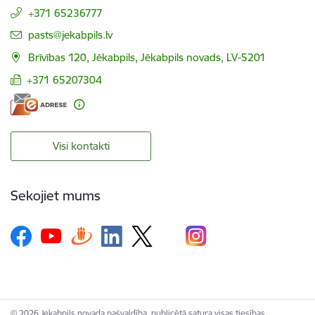
+371 65236777
E-pasts:
pasts@jekabpils.lv
Brīvības 120, Jēkabpils, Jēkabpils novads, LV-5201
+371 65207304
Visi kontakti
Sekojiet mums
© 2026 Jekabpils novada pašvaldība, publicētā satura visas tiesības