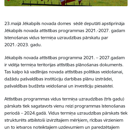
23.maijā Jēkabpils novada domes sēdē deputāti apstiprināja
Jēkabpils novada attīstības programmas 2021.-2027. gadam
īstenošanas vidus termiņa uzraudzības pārskatu par
2021.-2023. gadu.
Jēkabpils novada attīstības programma 2021. – 2027.gadam
ir vidēja termiņa teritorijas attīstības plānošanas dokuments.
Tas kalpo kā vadlīnijas novada attīstības politikas veidošanai,
dažādu pašvaldības institūciju darbības plānu izstrādei,
pašvaldības budžeta veidošanai un investīciju piesaistei.
Attīstības programmas vidus termiņa uzraudzības (trīs gadu)
pārskats tiek sagatavots vienu reizi programmas īstenošanas
periodā – 2024.gadā. Vidus termiņa uzraudzības pārskats tiek
strukturēts atbilstoši izvirzītajiem mērķiem, rīcības virzieniem
un to ietvaros noteiktajiem uzdevumiem un paredzētajiem