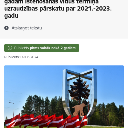
gadam īstenošanas vidus termiņa
uzraudzības pārskatu par 2021.-2023.
gadu
Atskaņot tekstu
Publicēts
pirms vairāk nekā 2 gadiem
Publicēts: 09.06.2024.