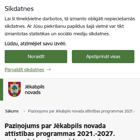
Pāriet uz lapas saturu
Sīkdatnes
Spied
lai meklētu
Enter
Lai šī tīmekļvietne darbotos, tā izmanto obligāti nepieciešamās
sīkdatnes. Ar Jūsu piekrišanu papildus šajā vietnē var tikt
izmantotas statistikas un sociālo mediju sīkdatnes.
Lūdzu, atzīmējiet savu izvēli:
Noraidīt
Apstiprināt visas
Pārvaldīt sīkdatnes
Sākums
Paziņojums par Jēkabpils novada attīstības programmas 2021.-20
Paziņojums par Jēkabpils novada
attīstības programmas 2021.-2027.