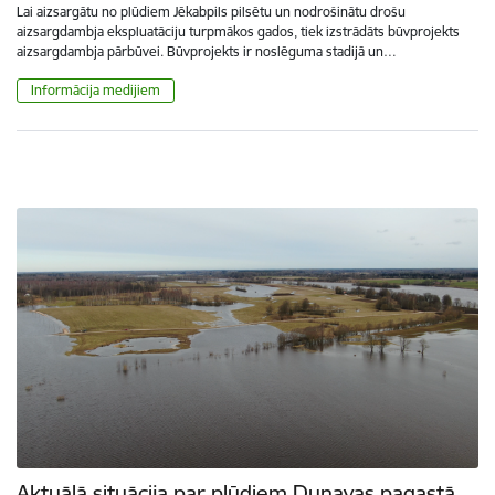
Lai aizsargātu no plūdiem Jēkabpils pilsētu un nodrošinātu drošu
aizsargdambja ekspluatāciju turpmākos gados, tiek izstrādāts būvprojekts
aizsargdambja pārbūvei. Būvprojekts ir noslēguma stadijā un…
Informācija medijiem
Aktuālā situācija par plūdiem Dunavas pagastā