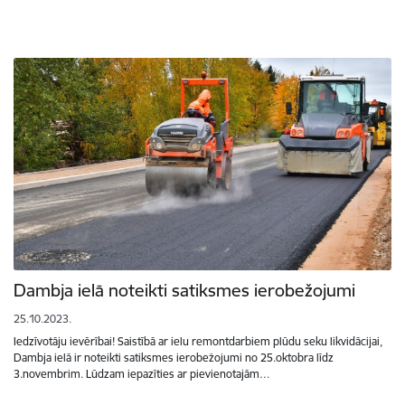
Dambja ielā noteikti satiksmes ierobežojumi
25.10.2023.
Iedzīvotāju ievērībai! Saistībā ar ielu remontdarbiem plūdu seku likvidācijai,
Dambja ielā ir noteikti satiksmes ierobežojumi no 25.oktobra līdz
3.novembrim. Lūdzam iepazīties ar pievienotajām…