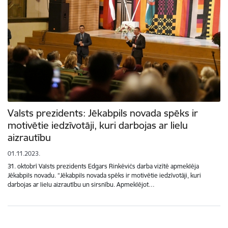
Valsts prezidents: Jēkabpils novada spēks ir
motivētie iedzīvotāji, kuri darbojas ar lielu
aizrautību
01.11.2023.
31. oktobrī Valsts prezidents Edgars Rinkēvičs darba vizītē apmeklēja
Jēkabpils novadu. “Jēkabpils novada spēks ir motivētie iedzīvotāji, kuri
darbojas ar lielu aizrautību un sirsnību. Apmeklējot…