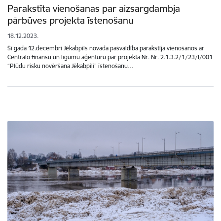
Parakstīta vienošanas par aizsargdambja
pārbūves projekta īstenošanu
18.12.2023.
Šī gada 12.decembrī Jēkabpils novada pašvaldība parakstīja vienošanos ar
Centrālo finanšu un līgumu aģentūru par projekta Nr. Nr. 2.1.3.2/1/23/I/001
“Plūdu risku novēršana Jēkabpilī” īstenošanu…