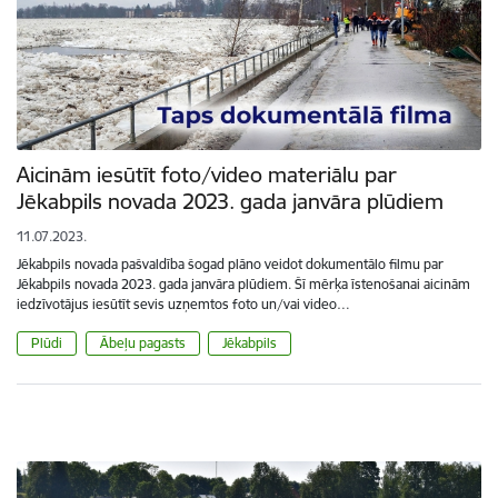
Aicinām iesūtīt foto/video materiālu par
Jēkabpils novada 2023. gada janvāra plūdiem
11.07.2023.
Jēkabpils novada pašvaldība šogad plāno veidot dokumentālo filmu par
Jēkabpils novada 2023. gada janvāra plūdiem. Šī mērķa īstenošanai aicinām
iedzīvotājus iesūtīt sevis uzņemtos foto un/vai video…
Plūdi
Ābeļu pagasts
Jēkabpils