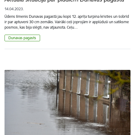
14.04.2023.
Ūdens līmenis Dunavas pagastā jau kopš 12. aprīļa turpina kristies un šobrīd
ir par aptuveni 30 cm zemāks. Vairāki ceļi joprojām ir applūduši un satiksme
posmos, kas bija slēgti, nav atjaunota. Ceļu…
Dunavas pagasts