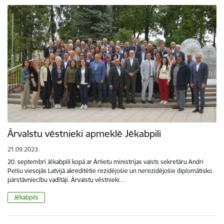
Ārvalstu vēstnieki apmeklē Jēkabpili
21.09.2023.
20. septembrī Jēkabpilī kopā ar Ārlietu ministrijas valsts sekretāru Andri
Pelšu viesojās Latvijā akreditētie rezidējošie un nerezidējošie diplomātisko
pārstāvniecību vadītāji. Ārvalstu vēstnieki…
Jēkabpils