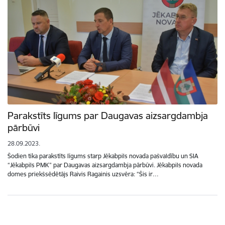
Parakstīts līgums par Daugavas aizsargdambja
pārbūvi
28.09.2023.
Šodien tika parakstīts līgums starp Jēkabpils novada pašvaldību un SIA
“Jēkabpils PMK” par Daugavas aizsargdambja pārbūvi. Jēkabpils novada
domes priekšsēdētājs Raivis Ragainis uzsvēra: “Šis ir…