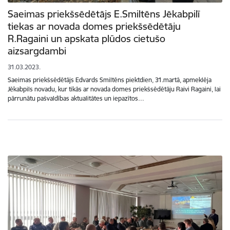
Saeimas priekšsēdētājs E.Smiltēns Jēkabpilī
tiekas ar novada domes priekšsēdētāju
R.Ragaini un apskata plūdos cietušo
aizsargdambi
31.03.2023.
Saeimas priekšsēdētājs Edvards Smiltēns piektdien, 31.martā, apmeklēja
Jēkabpils novadu, kur tikās ar novada domes priekšsēdētāju Raivi Ragaini, lai
pārrunātu pašvaldības aktualitātes un iepazītos…