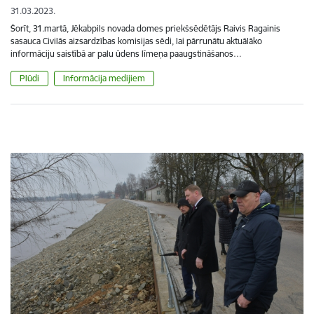
31.03.2023.
Šorīt, 31.martā, Jēkabpils novada domes priekšsēdētājs Raivis Ragainis
sasauca Civilās aizsardzības komisijas sēdi, lai pārrunātu aktuālāko
informāciju saistībā ar palu ūdens līmeņa paaugstināšanos…
Plūdi
Informācija medijiem