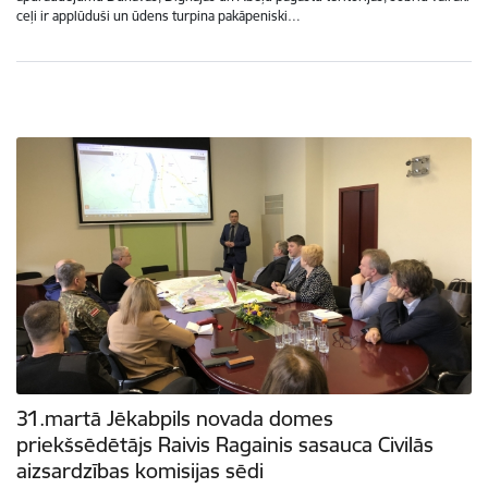
ceļi ir applūduši un ūdens turpina pakāpeniski…
31.martā Jēkabpils novada domes
priekšsēdētājs Raivis Ragainis sasauca Civilās
aizsardzības komisijas sēdi