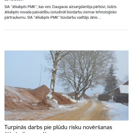
SIA “Jēkabpils PMK”, kas veic Daugavas aizsargdambja pārbūvi, lūdzis
Jēkabpils novada pašvaldību izsludināt būvdarbu ziemas tehnoloģisko
pārtraukumu. SIA “Jēkabpils PMK” būvdarbu vadītājs Jānis…
Turpinās darbs pie plūdu risku novēršanas