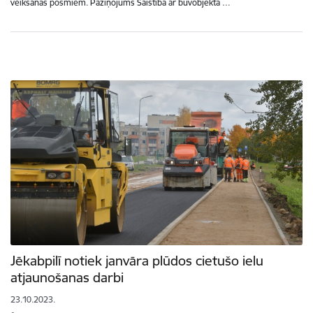
veikšanas posmiem. Paziņojums Saistībā ar būvobjekta …
Jēkabpilī notiek janvāra plūdos cietušo ielu
atjaunošanas darbi
23.10.2023.