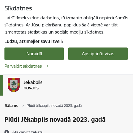
Pāriet uz lapas saturu
Sīkdatnes
Spied
lai meklētu
Enter
Lai šī tīmekļvietne darbotos, tā izmanto obligāti nepieciešamās
sīkdatnes. Ar Jūsu piekrišanu papildus šajā vietnē var tikt
izmantotas statistikas un sociālo mediju sīkdatnes.
Lūdzu, atzīmējiet savu izvēli:
Noraidīt
Apstiprināt visas
Pārvaldīt sīkdatnes
Sākums
Plūdi Jēkabpils novadā 2023. gadā
Plūdi Jēkabpils novadā 2023. gadā
Atskaņot tekstu