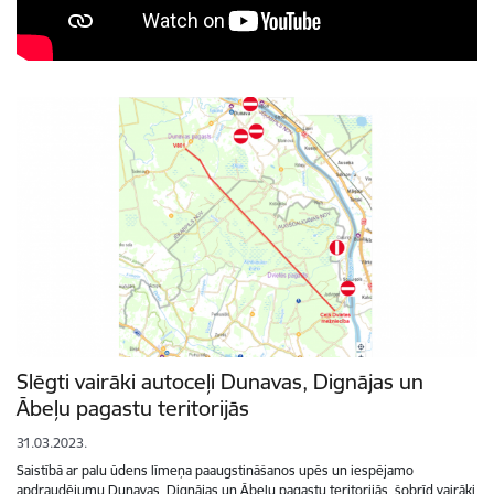
Slēgti vairāki autoceļi Dunavas, Dignājas un
Ābeļu pagastu teritorijās
31.03.2023.
Saistībā ar palu ūdens līmeņa paaugstināšanos upēs un iespējamo
apdraudējumu Dunavas, Dignājas un Ābeļu pagastu teritorijās, šobrīd vairāki