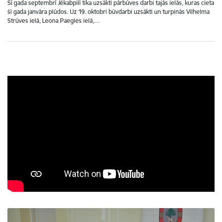
Šī gada septembrī Jēkabpilī tika uzsākti pārbūves darbi tajās ielās, kuras cieta
šī gada janvāra plūdos. Uz 19. oktobri būvdarbi uzsākti un turpinās Vilhelma
Strūves ielā, Leona Paegles ielā,…